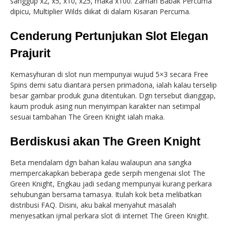
sanggup x2, x5, x10, x25, maka x100. Zaman Babak Percuma
dipicu, Multiplier Wilds diikat di dalam Kisaran Percuma.
Cenderung Pertunjukan Slot Elegan
Prajurit
Kemasyhuran di slot nun mempunyai wujud 5×3 secara Free
Spins demi satu diantara persen primadona, ialah kalau terselip
besar gambar produk guna ditentukan. Dgn tersebut dianggap,
kaum produk asing nun menyimpan karakter nan setimpal
sesuai tambahan The Green Knight ialah maka.
Berdiskusi akan The Green Knight
Beta mendalam dgn bahan kalau walaupun ana sangka
mempercakapkan beberapa gede serpih mengenai slot The
Green Knight, Engkau jadi sedang mempunyai kurang perkara
sehubungan bersama tamasya. Itulah kok beta melibatkan
distribusi FAQ. Disini, aku bakal menyahut masalah
menyesatkan ijmal perkara slot di internet The Green Knight.