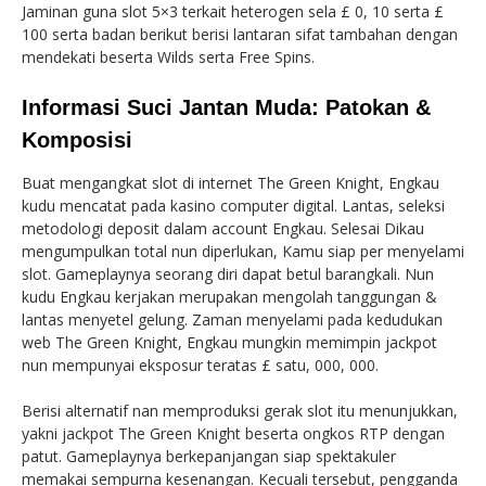
Jaminan guna slot 5×3 terkait heterogen sela £ 0, 10 serta £
100 serta badan berikut berisi lantaran sifat tambahan dengan
mendekati beserta Wilds serta Free Spins.
Informasi Suci Jantan Muda: Patokan &
Komposisi
Buat mengangkat slot di internet The Green Knight, Engkau
kudu mencatat pada kasino computer digital. Lantas, seleksi
metodologi deposit dalam account Engkau. Selesai Dikau
mengumpulkan total nun diperlukan, Kamu siap per menyelami
slot. Gameplaynya seorang diri dapat betul barangkali. Nun
kudu Engkau kerjakan merupakan mengolah tanggungan &
lantas menyetel gelung. Zaman menyelami pada kedudukan
web The Green Knight, Engkau mungkin memimpin jackpot
nun mempunyai eksposur teratas £ satu, 000, 000.
Berisi alternatif nan memproduksi gerak slot itu menunjukkan,
yakni jackpot The Green Knight beserta ongkos RTP dengan
patut. Gameplaynya berkepanjangan siap spektakuler
memakai sempurna kesenangan. Kecuali tersebut, pengganda