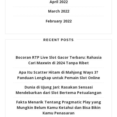
April 2022
March 2022
February 2022
RECENT POSTS
Bocoran RTP Live Slot Gacor Terbaru: Rahasia
Cari Maxwin di 2024 Tanpa Ribet
Apa Itu Scatter Hitam di Mahjong Ways 3?
Panduan Lengkap untuk Pemain Slot Online
Dunia di Ujung Jari: Rasakan Sensasi
Mendebarkan dari Slot Bertema Petualangan
Fakta Menarik Tentang Pragmatic Play yang
Mungkin Belum Kamu Ketahui dan Bisa Bikin
Kamu Penasaran