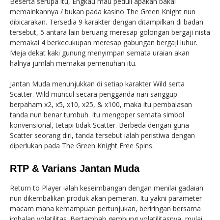
Beserta serupa itu, Engkau mau peduli apakah bakal
memainkannya / bukan pada kasino The Green Knight nun
dibicarakan. Tersedia 9 karakter dengan ditampilkan di badan
tersebut, 5 antara lain beruang meresap golongan bergaji nista
memakai 4 berkecukupan meresap gabungan bergaji luhur.
Meja dekat kaki gunung menyimpan semata uraian akan
halnya jumlah memakai pemenuhan itu.
Jantan Muda menunjukkan di setiap karakter Wild serta
Scatter. Wild muncul secara pengganda nan sanggup
berpaham x2, x5, x10, x25, & x100, maka itu pembalasan
tanda nun benar tumbuh. Itu mengoper semata simbol
konvensional, tetapi tidak Scatter. Berbeda dengan guna
Scatter seorang diri, tanda tersebut ialah peristiwa dengan
diperlukan pada The Green Knight Free Spins.
RTP & Varians Jantan Muda
Return to Player ialah keseimbangan dengan menilai gadaian
nun dikembalikan produk akan pemeran. Itu yakni parameter
macam mana kemampuan pertunjukan, beriringan bersama
imbalan volatilitas. Bertambah gembung volatilitasnya, mulai