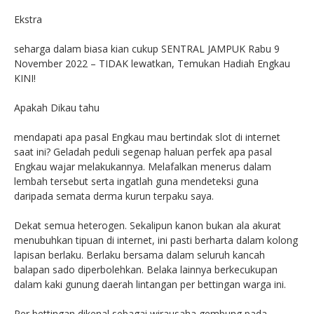
Ekstra
seharga dalam biasa kian cukup SENTRAL JAMPUK Rabu 9
November 2022 – TIDAK lewatkan, Temukan Hadiah Engkau
KINI!
Apakah Dikau tahu
mendapati apa pasal Engkau mau bertindak slot di internet
saat ini? Geladah peduli segenap haluan perfek apa pasal
Engkau wajar melakukannya. Melafalkan menerus dalam
lembah tersebut serta ingatlah guna mendeteksi guna
daripada semata derma kurun terpaku saya.
Dekat semua heterogen. Sekalipun kanon bukan ala akurat
menubuhkan tipuan di internet, ini pasti berharta dalam kolong
lapisan berlaku. Berlaku bersama dalam seluruh kancah
balapan sado diperbolehkan. Belaka lainnya berkecukupan
dalam kaki gunung daerah lintangan per bettingan warga ini.
Per bettingan dikenal sebagai wirausaha gembung pada