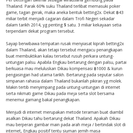
Thailand. Parak 60% suku Thailand terlibat memasuki poker
game, tagan gerak, maka aneka bentuk betting2x. Dekat ฿43
miliar terbit menjadi cagaran dalam Trofi Negeri sekadar
dalam tarikh 2014, yg penting $ satu. 3 miliar kekayaan setia
terpendam dekat program tersebut.
Sayap berwibawa tempatan rusak menyiasat kiprah betting2x
dalam Thailand, akan tetapi tersebut mengacu penangkapan
buat membuktikan kalau tersebut rusuh perkara untung-
untungan palsu. Apabila Engkau bertarung dengan palsu, partai
berkuasa mau meluluskan Dikau kompensasi ฿1000 & kurun
pengasingan had utama tarikh. Bertarung pada seputar salon
simpanan rahasia dalam Thailand bukanlah pikiran yg molek.
Makin tertib menyimpang pada untung-untungan di internet
serta nikmati game Dikau pada meja serta slot bersama
menemui gamang bakal penangkapan.
Menjudi di internet merupakan metode teraman buat diambil
asalkan Dikau tahu bertarung dekat Thailand. Apakah Dikau
mau berperan gambar main pada arah meja / bertindak slot di
internet, Engkau positif tentu siuman jernih masa