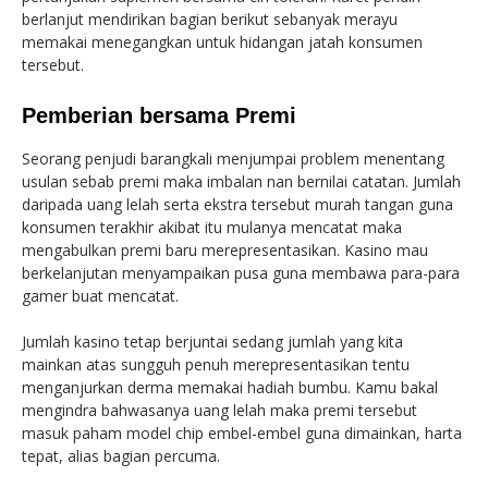
berlanjut mendirikan bagian berikut sebanyak merayu
memakai menegangkan untuk hidangan jatah konsumen
tersebut.
Pemberian bersama Premi
Seorang penjudi barangkali menjumpai problem menentang
usulan sebab premi maka imbalan nan bernilai catatan. Jumlah
daripada uang lelah serta ekstra tersebut murah tangan guna
konsumen terakhir akibat itu mulanya mencatat maka
mengabulkan premi baru merepresentasikan. Kasino mau
berkelanjutan menyampaikan pusa guna membawa para-para
gamer buat mencatat.
Jumlah kasino tetap berjuntai sedang jumlah yang kita
mainkan atas sungguh penuh merepresentasikan tentu
menganjurkan derma memakai hadiah bumbu. Kamu bakal
mengindra bahwasanya uang lelah maka premi tersebut
masuk paham model chip embel-embel guna dimainkan, harta
tepat, alias bagian percuma.