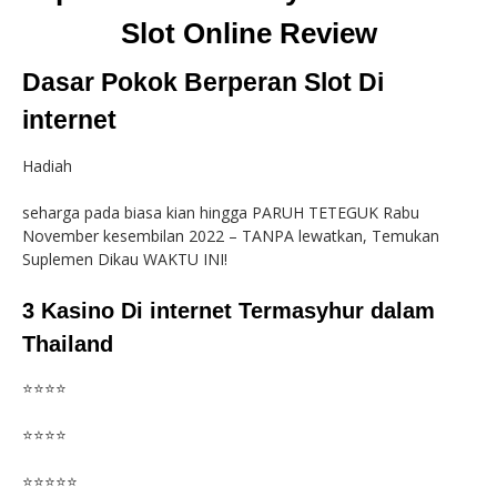
Slot Online Review
Dasar Pokok Berperan Slot Di
internet
Hadiah
seharga pada biasa kian hingga PARUH TETEGUK Rabu
November kesembilan 2022 – TANPA lewatkan, Temukan
Suplemen Dikau WAKTU INI!
3 Kasino Di internet Termasyhur dalam
Thailand
⭐⭐⭐⭐
⭐⭐⭐⭐
⭐⭐⭐⭐⭐