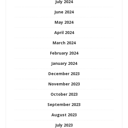
July 2024
June 2024
May 2024
April 2024
March 2024
February 2024
January 2024
December 2023
November 2023
October 2023
September 2023
August 2023
July 2023