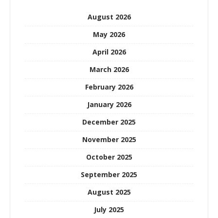
August 2026
May 2026
April 2026
March 2026
February 2026
January 2026
December 2025
November 2025
October 2025
September 2025
August 2025
July 2025