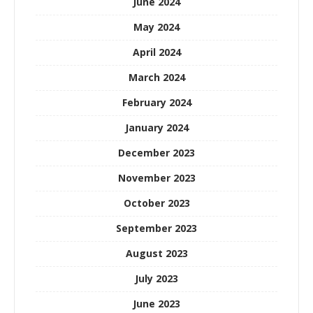
June 2024
May 2024
April 2024
March 2024
February 2024
January 2024
December 2023
November 2023
October 2023
September 2023
August 2023
July 2023
June 2023