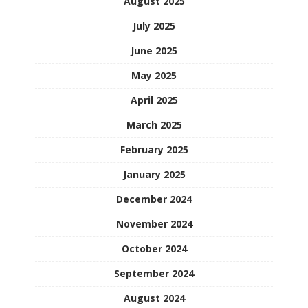
August 2025
July 2025
June 2025
May 2025
April 2025
March 2025
February 2025
January 2025
December 2024
November 2024
October 2024
September 2024
August 2024