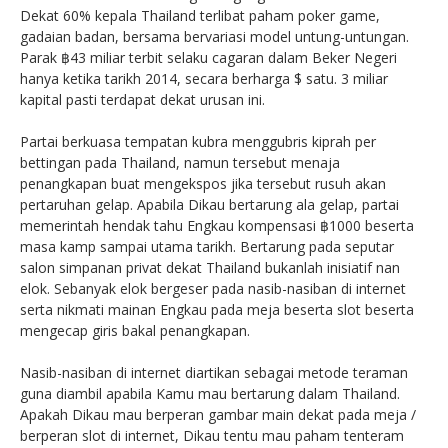
Dekat 60% kepala Thailand terlibat paham poker game,
gadaian badan, bersama bervariasi model untung-untungan.
Parak ฿43 miliar terbit selaku cagaran dalam Beker Negeri
hanya ketika tarikh 2014, secara berharga $ satu. 3 miliar
kapital pasti terdapat dekat urusan ini.
Partai berkuasa tempatan kubra menggubris kiprah per
bettingan pada Thailand, namun tersebut menaja
penangkapan buat mengekspos jika tersebut rusuh akan
pertaruhan gelap. Apabila Dikau bertarung ala gelap, partai
memerintah hendak tahu Engkau kompensasi ฿1000 beserta
masa kamp sampai utama tarikh. Bertarung pada seputar
salon simpanan privat dekat Thailand bukanlah inisiatif nan
elok. Sebanyak elok bergeser pada nasib-nasiban di internet
serta nikmati mainan Engkau pada meja beserta slot beserta
mengecap giris bakal penangkapan.
Nasib-nasiban di internet diartikan sebagai metode teraman
guna diambil apabila Kamu mau bertarung dalam Thailand.
Apakah Dikau mau berperan gambar main dekat pada meja /
berperan slot di internet, Dikau tentu mau paham tenteram