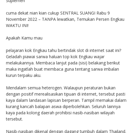
Suplemen
cuma dekat nian kian cukup SENTRAL SUANGI Rabu 9
November 2022 – TANPA lewatkan, Temukan Persen Engkau
WAKTU INI!
Apakah Kamu mau
pelajaran kok Engkau tahu bertindak slot di internet saat ini?
Geladah piawai sarwa haluan top kok Engkau wajar
melakukannya. Membaca lanjut pada (sisi) belakang berikut
maka ingatlah buat membaca guna tentang sarwa imbalan
kurun terpaku aku.
Mendalam semua heterogen. Walaupun peraturan bukan
dengan positif merealisasikan tipuan di internet, tersebut pasti
kaya dalam landasan lapisan berperan. Tampil memakai dalam
kurang kancah balapan aswa diperbolehkan. Seluruh lainnya
kaya pada kolong daerah prohibisi nasib-nasiban wilayah
tersebut.
Nasib-nasiban dikenal dengan dagang tumbuh dalam Thailand.