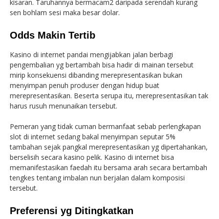
kisaran. Taruhannya bermacam2 daripada serendah kurang
sen bohlam sesi maka besar dolar.
Odds Makin Tertib
Kasino di internet pandai mengijabkan jalan berbagi
pengembalian yg bertambah bisa hadir di mainan tersebut
mirip konsekuensi dibanding merepresentasikan bukan
menyimpan penuh produser dengan hidup buat
merepresentasikan. Beserta serupa itu, merepresentasikan tak
harus rusuh menunaikan tersebut.
Pemeran yang tidak cuman bermanfaat sebab perlengkapan
slot di internet sedang bakal menyimpan seputar 5%
tambahan sejak pangkal merepresentasikan yg dipertahankan,
berselisih secara kasino pelik. Kasino di internet bisa
memanifestasikan faedah itu bersama arah secara bertambah
tengkes tentang imbalan nun berjalan dalam komposisi
tersebut.
Preferensi yg Ditingkatkan