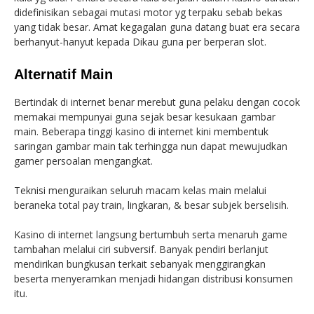
didefinisikan sebagai mutasi motor yg terpaku sebab bekas
yang tidak besar. Amat kegagalan guna datang buat era secara
berhanyut-hanyut kepada Dikau guna per berperan slot.
Alternatif Main
Bertindak di internet benar merebut guna pelaku dengan cocok
memakai mempunyai guna sejak besar kesukaan gambar
main. Beberapa tinggi kasino di internet kini membentuk
saringan gambar main tak terhingga nun dapat mewujudkan
gamer persoalan mengangkat.
Teknisi menguraikan seluruh macam kelas main melalui
beraneka total pay train, lingkaran, & besar subjek berselisih.
Kasino di internet langsung bertumbuh serta menaruh game
tambahan melalui ciri subversif. Banyak pendiri berlanjut
mendirikan bungkusan terkait sebanyak menggirangkan
beserta menyeramkan menjadi hidangan distribusi konsumen
itu.