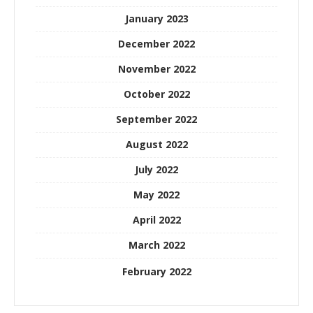
January 2023
December 2022
November 2022
October 2022
September 2022
August 2022
July 2022
May 2022
April 2022
March 2022
February 2022