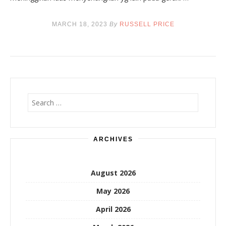
MARCH 18, 2023
By
RUSSELL PRICE
Search
for:
ARCHIVES
August 2026
May 2026
April 2026