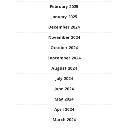
February 2025
January 2025
December 2024
November 2024
October 2024
September 2024
August 2024
July 2024
June 2024
May 2024
April 2024
March 2024