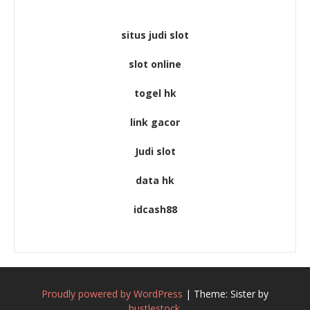
situs judi slot
slot online
togel hk
link gacor
Judi slot
data hk
idcash88
Proudly powered by WordPress
|
Theme: Sister by
hustlestock
.