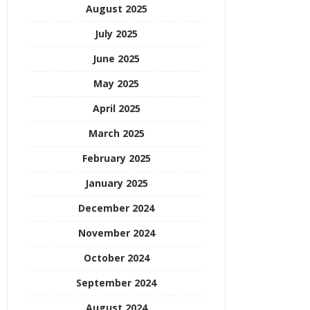
August 2025
July 2025
June 2025
May 2025
April 2025
March 2025
February 2025
January 2025
December 2024
November 2024
October 2024
September 2024
August 2024