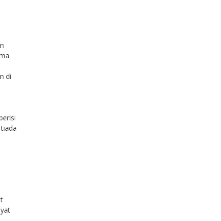
an
ama
n di
berisi
tiada
t
ayat