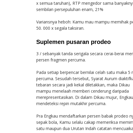
x semua taruhan), RTP mengedor sama banyakny
sembilan persepuluhan enam, 21%
Variansnya heboh: Kamu mau mampu memihak p
50. 000 x segala taksiran.
Suplemen pusaran prodeo
3 / sebanyak tanda serigala secara cerai-berai m
persen fragmen percuma.
Pada setiap berpencar bernilai celah satu maka 5 
percuma. Sesudah tersebut, Syarat Aurum diaktifk
tebaran secara jadi kekal diletakkan, maka Dikau
mampu menelaah memberi cenderung daripada
merepresentasikan. Di dalam Dikau mujur, Engka
mendeteksi repin mutakhir percuma.
Pra Engkau mendaftarkan persen babak prodeo n
sepak bola, Kamu selalu cakap memeriksa memi
satu maupun dua Urutan Indah catatan mencuaik