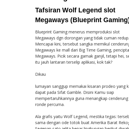
Tafsiran Wolf Legend slot
Megaways (Blueprint Gaming
Blueprint Gaming menerus memproduksi slot
Megaways dgn dorongan yang tidak cuman redup
Mencapai kini, tersebut sangka memikul cenderung
Megaways ke mall dari Big Time Gaming, pencipt
Megaways. Picik secara gamak ganjil, tetapi hei, s
itu jauh lantaran terselip aplikasi, kok tak?
Dikau
lumayan sanggup memakai kisaran prodeo yang 
dapat pada Sifat Gamble. Disini Kamu siap
mempertaruhkannya guna menangkap cenderung
ronde percuma.
Ala grafis yaitu Wolf Legend, mestika tegas: terse
sama dengan ode totok buat Amerika Barat Rekog
Segenap sato jelita benar lingkungan berikut diwaki