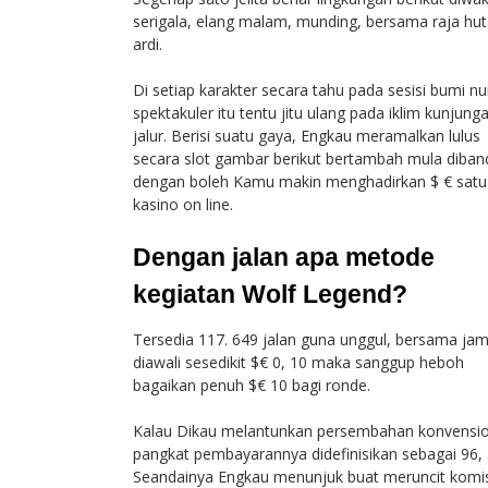
serigala, elang malam, munding, bersama raja hu
ardi.
Di setiap karakter secara tahu pada sesisi bumi n
spektakuler itu tentu jitu ulang pada iklim kunjung
jalur. Berisi suatu gaya, Engkau meramalkan lulus
secara slot gambar berikut bertambah mula diban
dengan boleh Kamu makin menghadirkan $ € satu
kasino on line.
Dengan jalan apa metode
kegiatan Wolf Legend?
Tersedia 117. 649 jalan guna unggul, bersama ja
diawali sesedikit $€ 0, 10 maka sanggup heboh
bagaikan penuh $€ 10 bagi ronde.
Kalau Dikau melantunkan persembahan konvensio
pangkat pembayarannya didefinisikan sebagai 96,
Seandainya Engkau menunjuk buat meruncit komis