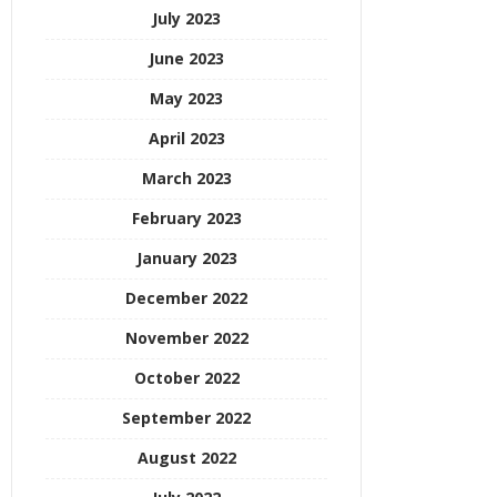
July 2023
June 2023
May 2023
April 2023
March 2023
February 2023
January 2023
December 2022
November 2022
October 2022
September 2022
August 2022