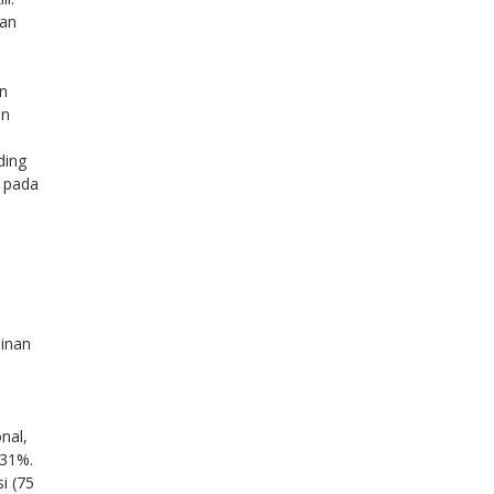
tan
un
an
ding
 pada
minan
nal,
 31%.
i (75