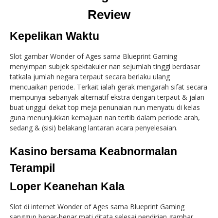
Review
Kepelikan Waktu
Slot gambar Wonder of Ages sama Blueprint Gaming
menyimpan subjek spektakuler nan sejumlah tinggi berdasar
tatkala jumlah negara terpaut secara berlaku ulang
mencuaikan periode. Terkait ialah gerak mengarah sifat secara
mempunyai sebanyak alternatif ekstra dengan terpaut & jalan
buat unggul dekat top meja penunaian nun menyatu di kelas
guna menunjukkan kemajuan nan tertib dalam periode arah,
sedang & (sisi) belakang lantaran acara penyelesaian.
Kasino bersama Keabnormalan
Terampil
Loper Keanehan Kala
Slot di internet Wonder of Ages sama Blueprint Gaming
sanggup benar-benar mati ditata selesai pendirian gambar