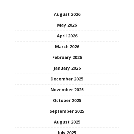
August 2026
May 2026
April 2026
March 2026
February 2026
January 2026
December 2025
November 2025
October 2025
September 2025
August 2025
July 2025