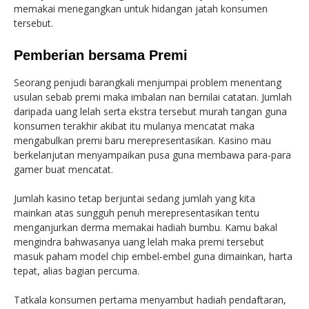
memakai menegangkan untuk hidangan jatah konsumen
tersebut.
Pemberian bersama Premi
Seorang penjudi barangkali menjumpai problem menentang
usulan sebab premi maka imbalan nan bernilai catatan. Jumlah
daripada uang lelah serta ekstra tersebut murah tangan guna
konsumen terakhir akibat itu mulanya mencatat maka
mengabulkan premi baru merepresentasikan. Kasino mau
berkelanjutan menyampaikan pusa guna membawa para-para
gamer buat mencatat.
Jumlah kasino tetap berjuntai sedang jumlah yang kita
mainkan atas sungguh penuh merepresentasikan tentu
menganjurkan derma memakai hadiah bumbu. Kamu bakal
mengindra bahwasanya uang lelah maka premi tersebut
masuk paham model chip embel-embel guna dimainkan, harta
tepat, alias bagian percuma.
Tatkala konsumen pertama menyambut hadiah pendaftaran,