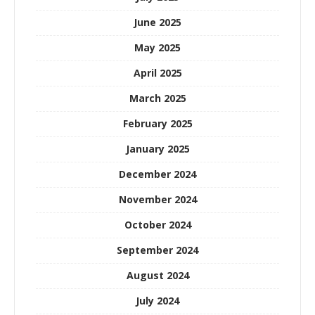
June 2025
May 2025
April 2025
March 2025
February 2025
January 2025
December 2024
November 2024
October 2024
September 2024
August 2024
July 2024