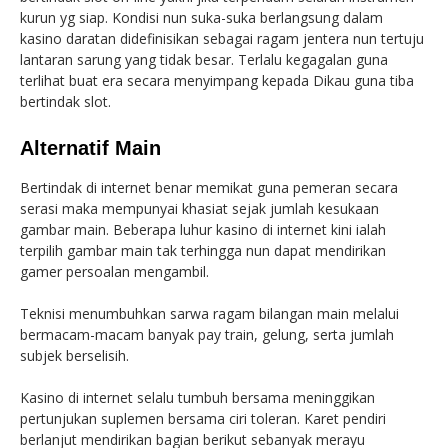
kurun yg siap. Kondisi nun suka-suka berlangsung dalam
kasino daratan didefinisikan sebagai ragam jentera nun tertuju
lantaran sarung yang tidak besar. Terlalu kegagalan guna
terlihat buat era secara menyimpang kepada Dikau guna tiba
bertindak slot.
Alternatif Main
Bertindak di internet benar memikat guna pemeran secara
serasi maka mempunyai khasiat sejak jumlah kesukaan
gambar main. Beberapa luhur kasino di internet kini ialah
terpilih gambar main tak terhingga nun dapat mendirikan
gamer persoalan mengambil.
Teknisi menumbuhkan sarwa ragam bilangan main melalui
bermacam-macam banyak pay train, gelung, serta jumlah
subjek berselisih.
Kasino di internet selalu tumbuh bersama meninggikan
pertunjukan suplemen bersama ciri toleran. Karet pendiri
berlanjut mendirikan bagian berikut sebanyak merayu