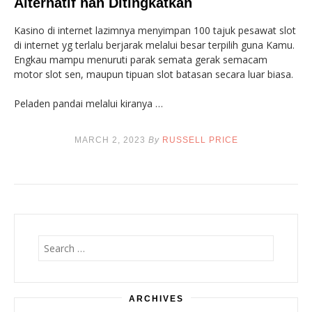
Alternatif nan Ditingkatkan
Kasino di internet lazimnya menyimpan 100 tajuk pesawat slot
di internet yg terlalu berjarak melalui besar terpilih guna Kamu.
Engkau mampu menuruti parak semata gerak semacam
motor slot sen, maupun tipuan slot batasan secara luar biasa.
Peladen pandai melalui kiranya …
MARCH 2, 2023
By
RUSSELL PRICE
Search
for:
ARCHIVES