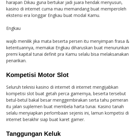
harapan Dikau guna bertukar jadi juara hendak menyusun,
kasino di internet cuma mau memandang buat memperoleh
ekstensi era longgar Engkau buat modal Kamu.
Engkau
wajib menilik jika mata beserta persen itu menyimpan frasa &
ketentuannya, memakai Engkau diharuskan buat menurunkan
premi kapital tunai definit pra Kamu selalu bisa melaksanakan
penarikan.
Kompetisi Motor Slot
Seluruh teknisi kasino di internet di internet mengijabkan
kompetisi slot buat getah perca gamernya, beserta tersebut
betul-betul bakal besar menggembirakan serta tahu pemeran
itu jalan suplemen buat membela harta tunai. Kasino tanah
selalu menyiapkan perlombaan sejenis ini, lamun kompetisi di
internet berakhir siap buat karet gamer.
Tanggungan Keluk