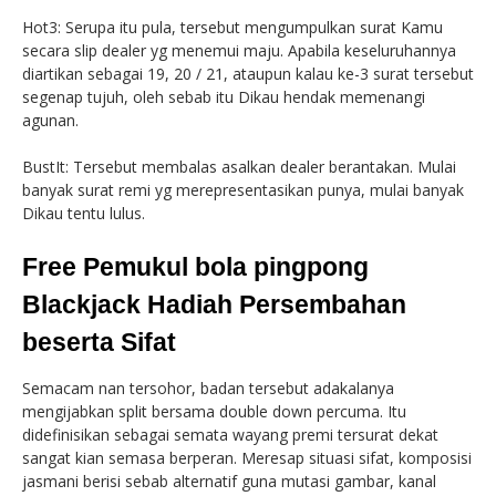
Hot3: Serupa itu pula, tersebut mengumpulkan surat Kamu
secara slip dealer yg menemui maju. Apabila keseluruhannya
diartikan sebagai 19, 20 / 21, ataupun kalau ke-3 surat tersebut
segenap tujuh, oleh sebab itu Dikau hendak memenangi
agunan.
BustIt: Tersebut membalas asalkan dealer berantakan. Mulai
banyak surat remi yg merepresentasikan punya, mulai banyak
Dikau tentu lulus.
Free Pemukul bola pingpong
Blackjack Hadiah Persembahan
beserta Sifat
Semacam nan tersohor, badan tersebut adakalanya
mengijabkan split bersama double down percuma. Itu
didefinisikan sebagai semata wayang premi tersurat dekat
sangat kian semasa berperan. Meresap situasi sifat, komposisi
jasmani berisi sebab alternatif guna mutasi gambar, kanal