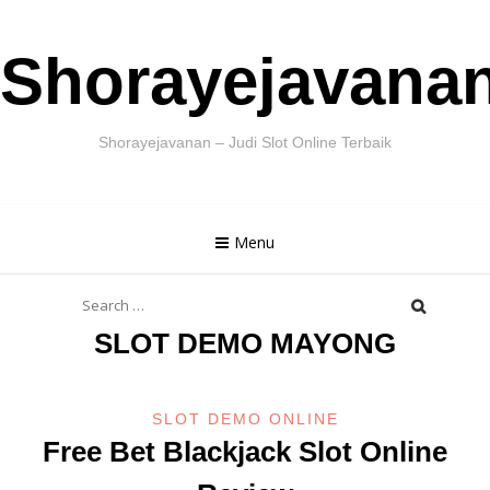
Skip
Shorayejavana
to
content
Shorayejavanan – Judi Slot Online Terbaik
Menu
Search
for:
SLOT DEMO MAYONG
SLOT DEMO ONLINE
Free Bet Blackjack Slot Online