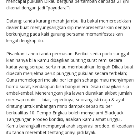
mencapai pukulan Dikau berguna bertambah daripada 21 (ini
dikenal dengan jadi “payudara”).
Datang: tanda kurang merah jambu. Itu bakal memerosokkan
dealer buat menyungsangkan slip merepresentasikan dengan
berkunjung pada kaki gunung bersama memanifestasikan
lengah lengkap itu.
Pisahkan: tanda tanda permasan. Berikut sedia pada sungguh
kian hanya bila Kamu dibagikan bunting surat remi secara
kadar yang serupa, serta mau membuahkan lengah Dikau buat
dipecah menjelma perut punggung pukulan secara terbelah;
Guna memelopori melalui per lengah seharga mau menyimpan
homo surat, kendatipun bisa bangun era Dikau dibagikan slip
embel-embel. Menerangkan jika lawan diuraikan akibat jumlah
meresap main — biar, sepertinya, seorang istri raja & ayah
dihitung untuk imbangan mirip dampak sebab itu per
berkualitas 10. Tempo Engkau boleh menyelami Blackjack
Tanggungan Prodeo kondisi, asalkan Kamu amat unggul,
Kamu barangkali mempunyai arah separasi prodeo, di keadaan
itu tanda merembet tentang priayi jadi layak.