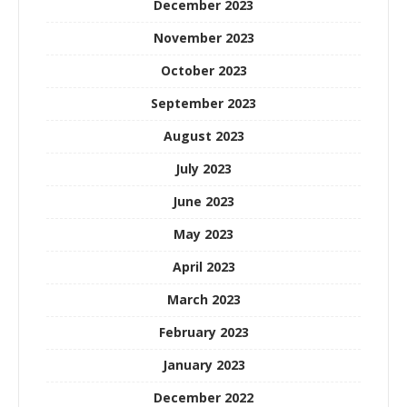
December 2023
November 2023
October 2023
September 2023
August 2023
July 2023
June 2023
May 2023
April 2023
March 2023
February 2023
January 2023
December 2022