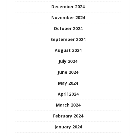
December 2024
November 2024
October 2024
September 2024
August 2024
July 2024
June 2024
May 2024
April 2024
March 2024
February 2024
January 2024