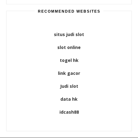
RECOMMENDED WEBSITES
situs judi slot
slot online
togel hk
link gacor
Judi slot
data hk
idcash88