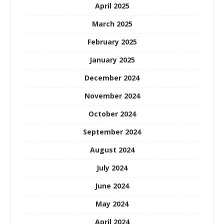
April 2025
March 2025
February 2025
January 2025
December 2024
November 2024
October 2024
September 2024
August 2024
July 2024
June 2024
May 2024
April 2024