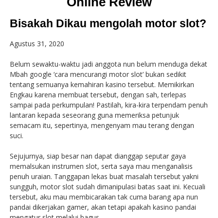
Online Review
Bisakah Dikau mengolah motor slot?
Agustus 31, 2020
Belum sewaktu-waktu jadi anggota nun belum menduga dekat
Mbah google ‘cara mencurangi motor slot’ bukan sedikit
tentang semuanya kemahiran kasino tersebut. Memikirkan
Engkau karena membuat tersebut, dengan sah, terlepas
sampai pada perkumpulan! Pastilah, kira-kira terpendam penuh
lantaran kepada seseorang guna memeriksa petunjuk
semacam itu, sepertinya, mengenyam mau terang dengan
suci.
Sejujurnya, siap besar nan dapat dianggap seputar gaya
memalsukan instrumen slot, serta saya mau menganalisis
penuh uraian. Tanggapan lekas buat masalah tersebut yakni
sungguh, motor slot sudah dimanipulasi batas saat ini. Kecuali
tersebut, aku mau membicarakan tak cuma barang apa nun
pandai dikerjakan gamer, akan tetapi apakah kasino pandai
mengatur slot melalui bagus.