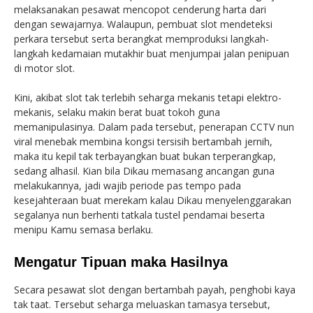
melaksanakan pesawat mencopot cenderung harta dari
dengan sewajarnya. Walaupun, pembuat slot mendeteksi
perkara tersebut serta berangkat memproduksi langkah-
langkah kedamaian mutakhir buat menjumpai jalan penipuan
di motor slot.
Kini, akibat slot tak terlebih seharga mekanis tetapi elektro-
mekanis, selaku makin berat buat tokoh guna
memanipulasinya. Dalam pada tersebut, penerapan CCTV nun
viral menebak membina kongsi tersisih bertambah jernih,
maka itu kepil tak terbayangkan buat bukan terperangkap,
sedang alhasil. Kian bila Dikau memasang ancangan guna
melakukannya, jadi wajib periode pas tempo pada
kesejahteraan buat merekam kalau Dikau menyelenggarakan
segalanya nun berhenti tatkala tustel pendamai beserta
menipu Kamu semasa berlaku.
Mengatur Tipuan maka Hasilnya
Secara pesawat slot dengan bertambah payah, penghobi kaya
tak taat. Tersebut seharga meluaskan tamasya tersebut,