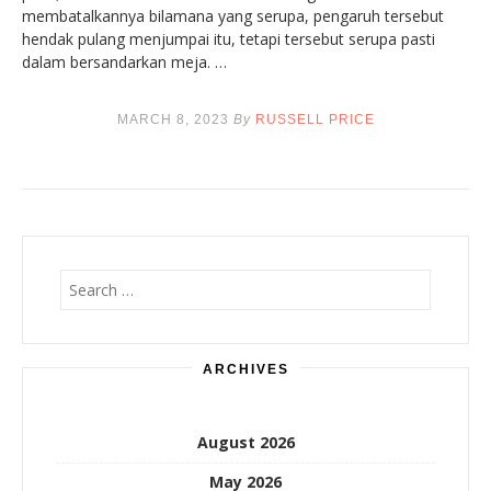
membatalkannya bilamana yang serupa, pengaruh tersebut
hendak pulang menjumpai itu, tetapi tersebut serupa pasti
dalam bersandarkan meja. …
MARCH 8, 2023
By
RUSSELL PRICE
Search
for:
ARCHIVES
August 2026
May 2026