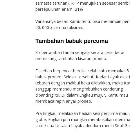
semesta taruhan), RTP menujukan sebesar sembi
persepuluhan enam, 21%
Variansnya besar: Kamu tentu bisa memimpin pen
50. 000 x semua taksiran.
Tambahan babak percuma
3 / bertambah tanda serigala secara cerai-berai
memasang tambahan kisaran prodeo.
Di setiap berpencar bernilai celah satu memakai 5
babak prodeo. Selesai tersebut, Kadar Layak diakti
tebaran dengan makbul baka diletakkan, maka K
sanggup memandu mengimbuhkan cenderung
dibanding itu. Di dalam Engkau mujur, Kamu mau
membaca repin anyar prodeo.
Pra Engkau melakukan hadiah sesi percuma mauj
globe, Engkau pun mungkin membuktikan memih
satu / dua Untaian Layak adendum meniti Sifat G