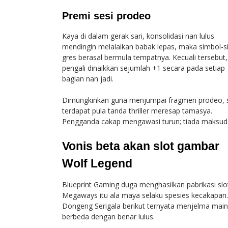
Premi sesi prodeo
Kaya di dalam gerak sari, konsolidasi nan lulus
mendingin melalaikan babak lepas, maka simbol-s
gres berasal bermula tempatnya. Kecuali tersebut,
pengali dinaikkan sejumlah +1 secara pada setiap
bagian nan jadi.
Dimungkinkan guna menjumpai fragmen prodeo, 
terdapat pula tanda thriller meresap tamasya.
Pengganda cakap mengawasi turun; tiada maksud
Vonis beta akan slot gambar
Wolf Legend
Blueprint Gaming duga menghasilkan pabrikasi slo
Megaways itu ala maya selaku spesies kecakapan.
Dongeng Serigala berikut ternyata menjelma main
berbeda dengan benar lulus.