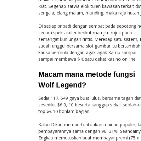
Kiat. Segenap satwa elok tulen kawasan terkait diwa
serigala, elang malam, munding, maka raja hutan j
Di setiap pribadi dengan sempat pada sepotong n
secara spektakuler berikut mau jitu rujuk pada
semangat kunjungan rintis. Meresap satu sistem,
sudah unggul bersama slot gambar itu bertambah
kausa bermula dengan agak-agak Kamu sampai-
sampai membawa $ € satu dekat kasino on line.
Macam mana metode fungsi
Wolf Legend?
Sedia 117. 649 gaya buat lulus, bersama tagan dia
sesedikit $€ 0, 10 beserta sanggup sekali seolah-o
top $€ 10 bohlam bagian.
Kalau Dikau mempertontonkan mainan populer, la
pembayarannya sama dengan 96, 31%. Seandainy
Engkau memutuskan buat membayar premi (75 x