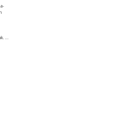
na-
n
ak. …