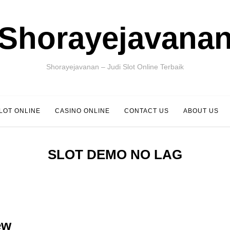
Shorayejavana
Shorayejavanan – Judi Slot Online Terbaik
LOT ONLINE
CASINO ONLINE
CONTACT US
ABOUT US
SLOT DEMO NO LAG
ew