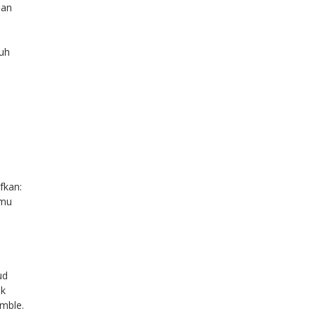
lan
uh
fkan:
amu
ud
ak
amble.