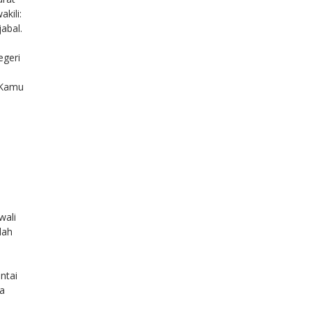
kili:
abal.
egeri
 Kamu
wali
lah
ntai
a