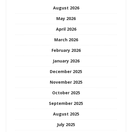
August 2026
May 2026
April 2026
March 2026
February 2026
January 2026
December 2025
November 2025
October 2025
September 2025
August 2025
July 2025