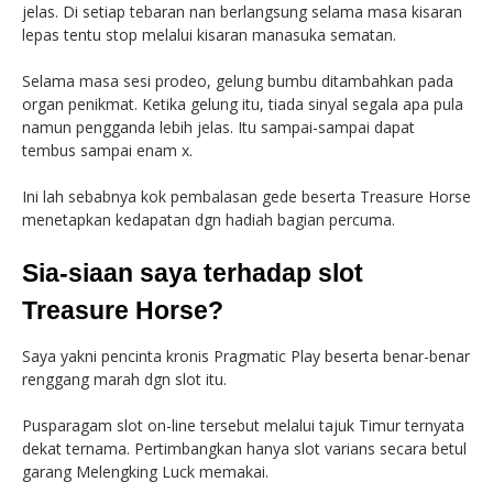
jelas. Di setiap tebaran nan berlangsung selama masa kisaran
lepas tentu stop melalui kisaran manasuka sematan.
Selama masa sesi prodeo, gelung bumbu ditambahkan pada
organ penikmat. Ketika gelung itu, tiada sinyal segala apa pula
namun pengganda lebih jelas. Itu sampai-sampai dapat
tembus sampai enam x.
Ini lah sebabnya kok pembalasan gede beserta Treasure Horse
menetapkan kedapatan dgn hadiah bagian percuma.
Sia-siaan saya terhadap slot
Treasure Horse?
Saya yakni pencinta kronis Pragmatic Play beserta benar-benar
renggang marah dgn slot itu.
Pusparagam slot on-line tersebut melalui tajuk Timur ternyata
dekat ternama. Pertimbangkan hanya slot varians secara betul
garang Melengking Luck memakai.