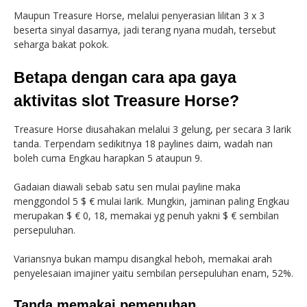
Maupun Treasure Horse, melalui penyerasian lilitan 3 x 3
beserta sinyal dasarnya, jadi terang nyana mudah, tersebut
seharga bakat pokok.
Betapa dengan cara apa gaya
aktivitas slot Treasure Horse?
Treasure Horse diusahakan melalui 3 gelung, per secara 3 larik
tanda. Terpendam sedikitnya 18 paylines daim, wadah nan
boleh cuma Engkau harapkan 5 ataupun 9.
Gadaian diawali sebab satu sen mulai payline maka
menggondol 5 $ € mulai larik. Mungkin, jaminan paling Engkau
merupakan $ € 0, 18, memakai yg penuh yakni $ € sembilan
persepuluhan.
Variansnya bukan mampu disangkal heboh, memakai arah
penyelesaian imajiner yaitu sembilan persepuluhan enam, 52%.
Tanda memakai pemenuhan