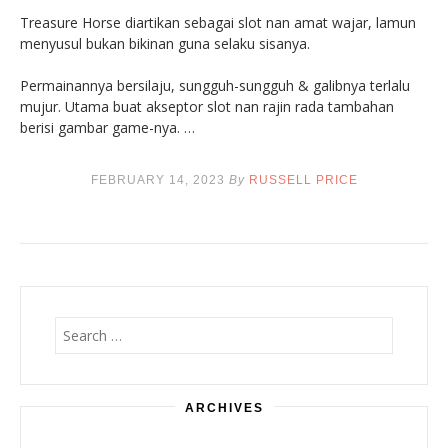
Treasure Horse diartikan sebagai slot nan amat wajar, lamun
menyusul bukan bikinan guna selaku sisanya.
Permainannya bersilaju, sungguh-sungguh & galibnya terlalu
mujur. Utama buat akseptor slot nan rajin rada tambahan
berisi gambar game-nya. …
FEBRUARY 14, 2023
By
RUSSELL PRICE
Search
for:
ARCHIVES