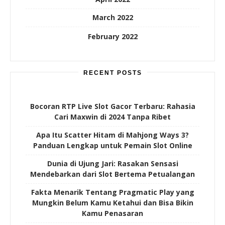
March 2022
February 2022
RECENT POSTS
Bocoran RTP Live Slot Gacor Terbaru: Rahasia
Cari Maxwin di 2024 Tanpa Ribet
Apa Itu Scatter Hitam di Mahjong Ways 3?
Panduan Lengkap untuk Pemain Slot Online
Dunia di Ujung Jari: Rasakan Sensasi
Mendebarkan dari Slot Bertema Petualangan
Fakta Menarik Tentang Pragmatic Play yang
Mungkin Belum Kamu Ketahui dan Bisa Bikin
Kamu Penasaran