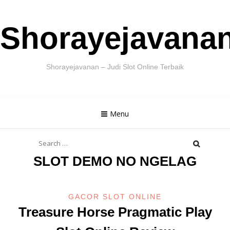
Skip
Shorayejavana
to
content
Shorayejavanan – Judi Slot Online Terbaik
Menu
Search
for:
SLOT DEMO NO NGELAG
GACOR SLOT ONLINE
Treasure Horse Pragmatic Play