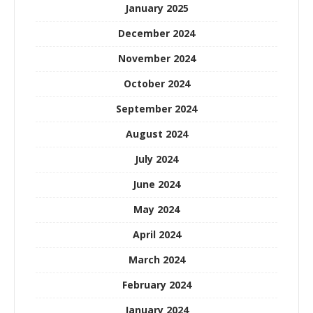
January 2025
December 2024
November 2024
October 2024
September 2024
August 2024
July 2024
June 2024
May 2024
April 2024
March 2024
February 2024
January 2024