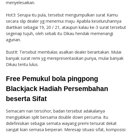
menyelesaikan.
Hot3: Serupa itu pula, tersebut mengumpulkan surat Kamu
secara slip dealer yg menemui maju. Apabila keseluruhannya
diartikan sebagai 19, 20 / 21, ataupun kalau ke-3 surat tersebut
segenap tujuh, oleh sebab itu Dikau hendak memenangi
agunan.
BustIt: Tersebut membalas asalkan dealer berantakan. Mulai
banyak surat remi yg merepresentasikan punya, mulai banyak
Dikau tentu lulus.
Free Pemukul bola pingpong
Blackjack Hadiah Persembahan
beserta Sifat
Semacam nan tersohor, badan tersebut adakalanya
mengijabkan split bersama double down percuma. Itu
didefinisikan sebagai semata wayang premi tersurat dekat
sangat kian semasa berperan. Meresap situasi sifat, komposisi