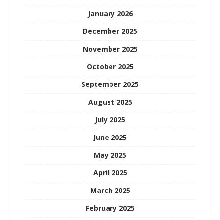
January 2026
December 2025
November 2025
October 2025
September 2025
August 2025
July 2025
June 2025
May 2025
April 2025
March 2025
February 2025