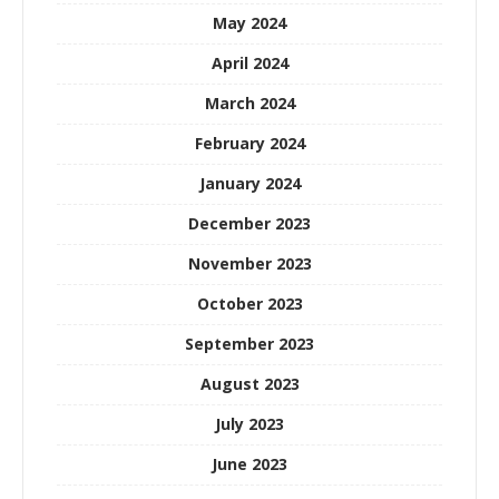
May 2024
April 2024
March 2024
February 2024
January 2024
December 2023
November 2023
October 2023
September 2023
August 2023
July 2023
June 2023