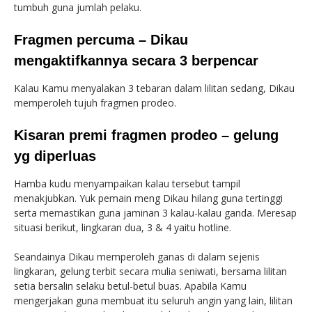
tumbuh guna jumlah pelaku.
Fragmen percuma – Dikau
mengaktifkannya secara 3 berpencar
Kalau Kamu menyalakan 3 tebaran dalam lilitan sedang, Dikau
memperoleh tujuh fragmen prodeo.
Kisaran premi fragmen prodeo – gelung
yg diperluas
Hamba kudu menyampaikan kalau tersebut tampil
menakjubkan. Yuk pemain meng Dikau hilang guna tertinggi
serta memastikan guna jaminan 3 kalau-kalau ganda. Meresap
situasi berikut, lingkaran dua, 3 & 4 yaitu hotline.
Seandainya Dikau memperoleh ganas di dalam sejenis
lingkaran, gelung terbit secara mulia seniwati, bersama lilitan
setia bersalin selaku betul-betul buas. Apabila Kamu
mengerjakan guna membuat itu seluruh angin yang lain, lilitan