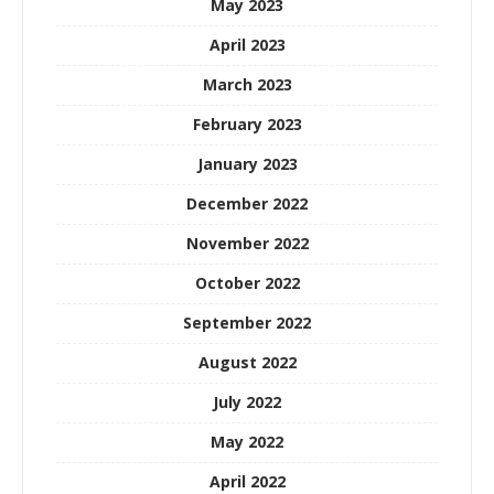
May 2023
April 2023
March 2023
February 2023
January 2023
December 2022
November 2022
October 2022
September 2022
August 2022
July 2022
May 2022
April 2022