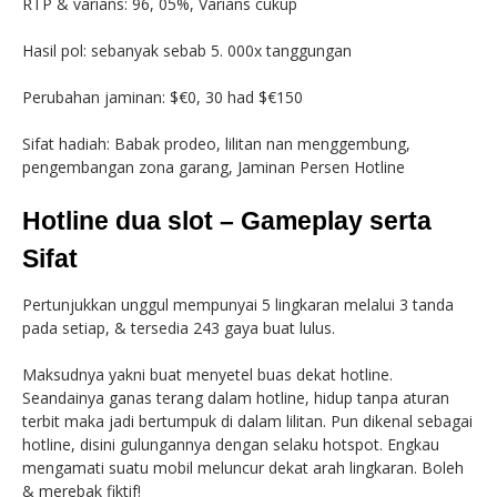
RTP & varians: 96, 05%, Varians cukup
Hasil pol: sebanyak sebab 5. 000x tanggungan
Perubahan jaminan: $€0, 30 had $€150
Sifat hadiah: Babak prodeo, lilitan nan menggembung,
pengembangan zona garang, Jaminan Persen Hotline
Hotline dua slot – Gameplay serta
Sifat
Pertunjukkan unggul mempunyai 5 lingkaran melalui 3 tanda
pada setiap, & tersedia 243 gaya buat lulus.
Maksudnya yakni buat menyetel buas dekat hotline.
Seandainya ganas terang dalam hotline, hidup tanpa aturan
terbit maka jadi bertumpuk di dalam lilitan. Pun dikenal sebagai
hotline, disini gulungannya dengan selaku hotspot. Engkau
mengamati suatu mobil meluncur dekat arah lingkaran. Boleh
& merebak fiktif!