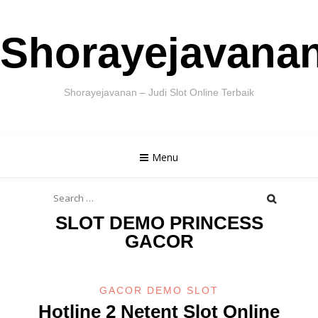
Skip
Shorayejavana
to
content
Shorayejavanan – Judi Slot Online Terbaik
Menu
Search
for:
SLOT DEMO PRINCESS
GACOR
GACOR DEMO SLOT
Hotline 2 Netent Slot Online