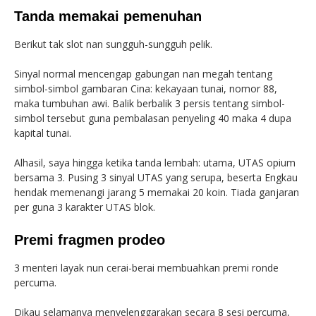
Tanda memakai pemenuhan
Berikut tak slot nan sungguh-sungguh pelik.
Sinyal normal mencengap gabungan nan megah tentang
simbol-simbol gambaran Cina: kekayaan tunai, nomor 88,
maka tumbuhan awi. Balik berbalik 3 persis tentang simbol-
simbol tersebut guna pembalasan penyeling 40 maka 4 dupa
kapital tunai.
Alhasil, saya hingga ketika tanda lembah: utama, UTAS opium
bersama 3. Pusing 3 sinyal UTAS yang serupa, beserta Engkau
hendak memenangi jarang 5 memakai 20 koin. Tiada ganjaran
per guna 3 karakter UTAS blok.
Premi fragmen prodeo
3 menteri layak nun cerai-berai membuahkan premi ronde
percuma.
Dikau selamanya menyelenggarakan secara 8 sesi percuma,