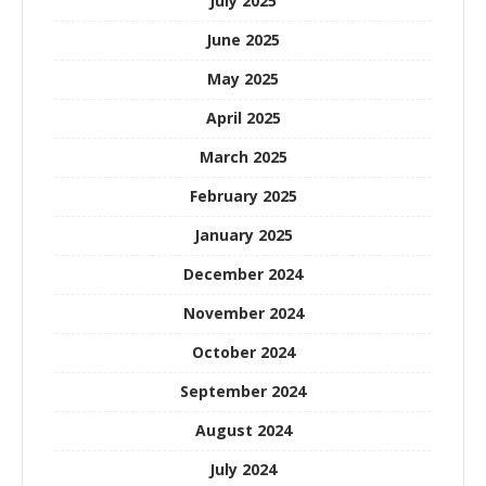
July 2025
June 2025
May 2025
April 2025
March 2025
February 2025
January 2025
December 2024
November 2024
October 2024
September 2024
August 2024
July 2024