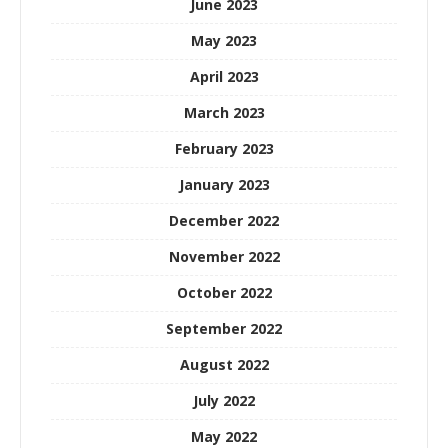
June 2023
May 2023
April 2023
March 2023
February 2023
January 2023
December 2022
November 2022
October 2022
September 2022
August 2022
July 2022
May 2022