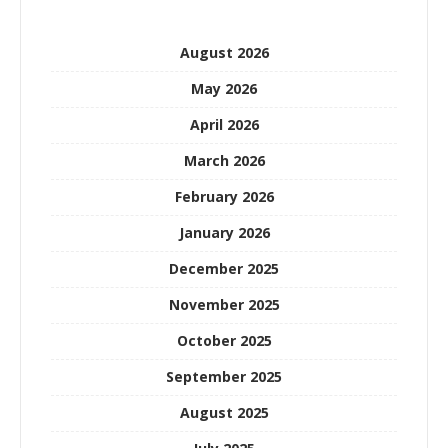
August 2026
May 2026
April 2026
March 2026
February 2026
January 2026
December 2025
November 2025
October 2025
September 2025
August 2025