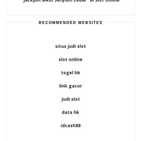
RECOMMENDED WEBSITES
situs judi slot
slot online
togel hk
link gacor
Judi slot
data hk
idcash88