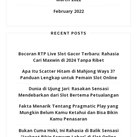
February 2022
RECENT POSTS
Bocoran RTP Live Slot Gacor Terbaru: Rahasia
Cari Maxwin di 2024 Tanpa Ribet
Apa Itu Scatter Hitam di Mahjong Ways 3?
Panduan Lengkap untuk Pemain Slot Online
Dunia di Ujung Jari: Rasakan Sensasi
Mendebarkan dari Slot Bertema Petualangan
Fakta Menarik Tentang Pragmatic Play yang
Mungkin Belum Kamu Ketahui dan Bisa Bikin
Kamu Penasaran
Bukan Cuma Hoki, Ini Rahasia di Balik Sensasi
“Jackpot Bikin Senyum Lebar” di Slot Online