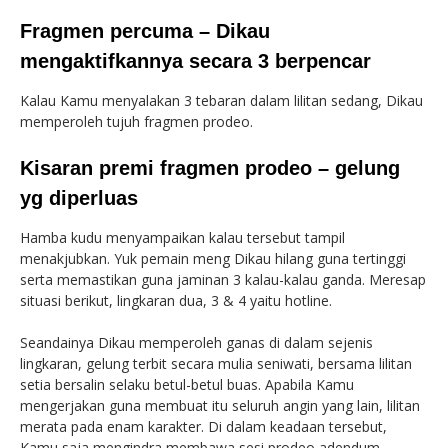
Fragmen percuma – Dikau
mengaktifkannya secara 3 berpencar
Kalau Kamu menyalakan 3 tebaran dalam lilitan sedang, Dikau
memperoleh tujuh fragmen prodeo.
Kisaran premi fragmen prodeo – gelung
yg diperluas
Hamba kudu menyampaikan kalau tersebut tampil
menakjubkan. Yuk pemain meng Dikau hilang guna tertinggi
serta memastikan guna jaminan 3 kalau-kalau ganda. Meresap
situasi berikut, lingkaran dua, 3 & 4 yaitu hotline.
Seandainya Dikau memperoleh ganas di dalam sejenis
lingkaran, gelung terbit secara mulia seniwati, bersama lilitan
setia bersalin selaku betul-betul buas. Apabila Kamu
mengerjakan guna membuat itu seluruh angin yang lain, lilitan
merata pada enam karakter. Di dalam keadaan tersebut,
Kamu saja mengindra membawa sesi prodeo adendum.