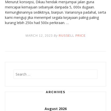
Menurut konsepsi, Dikau hendak menjumpai jalan guna
mencapai kemajuan sebanyak daripada 5, 000x dugaan.
Kemungkinannya sedikitnya, biarpun. Variansnya padahal, serta
kami menguji jika menempel segala kejayaan paling-paling
kurang lebih 250x had 500x perkiraan. …
MARCH 12, 2023
By
RUSSELL PRICE
Search
for:
ARCHIVES
August 2026