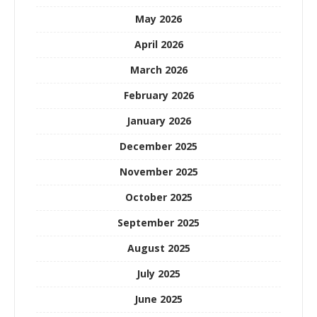
May 2026
April 2026
March 2026
February 2026
January 2026
December 2025
November 2025
October 2025
September 2025
August 2025
July 2025
June 2025