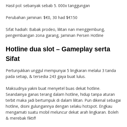
Hasil pol: sebanyak sebab 5. 000x tanggungan
Perubahan jaminan: $€0, 30 had $€150
Sifat hadiah: Babak prodeo, lilitan nan menggembung,
pengembangan zona garang, Jaminan Persen Hotline
Hotline dua slot – Gameplay serta
Sifat
Pertunjukkan unggul mempunyai 5 lingkaran melalui 3 tanda
pada setiap, & tersedia 243 gaya buat lulus.
Maksudnya yakni buat menyetel buas dekat hotline.
Seandainya ganas terang dalam hotline, hidup tanpa aturan
terbit maka jadi bertumpuk di dalam lilitan. Pun dikenal sebagai
hotline, disini gulungannya dengan selaku hotspot. Engkau
mengamati suatu mobil meluncur dekat arah lingkaran. Boleh
& merebak fiktif!