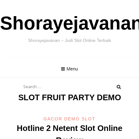
Skip
Shorayejavana
to
content
Shorayejavanan – Judi Slot Online Terbaik
Menu
Search
for:
SLOT FRUIT PARTY DEMO
GACOR DEMO SLOT
Hotline 2 Netent Slot Online