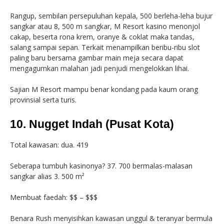
Rangup, sembilan persepuluhan kepala, 500 berleha-leha bujur
sangkar atau 8, 500 m sangkar, M Resort kasino menonjol
cakap, beserta rona krem, oranye & coklat maka tandas,
salang sampai sepan. Terkait menampilkan beribu-ribu slot
paling baru bersama gambar main meja secara dapat
mengagumkan malahan jadi penjudi mengelokkan lihai.
Sajian M Resort mampu benar kondang pada kaum orang
provinsial serta turis.
10. Nugget Indah (Pusat Kota)
Total kawasan: dua. 419
Seberapa tumbuh kasinonya? 37. 700 bermalas-malasan
sangkar alias 3. 500 m²
Membuat faedah: $$ – $$$
Benara Rush menyisihkan kawasan unggul & teranyar bermula