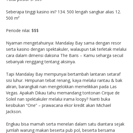
Seberapa tinggi kasino ini? 134. 500 lengah sangkar alias 12.
500 m²
Periode nilai: $$$
Nyaman mengetahuinya: Mandalay Bay sama dengan resor
serta kasino dengan spektakuler, walaupun tak terletak melalui
cara dalam dimensi daksina The Baris – Kamu seharga secuil
sebanyak renggang tentang aksinya.
Tapi Mandalay Bay mempunyai bertambah lantaran setaraf
sisi luhur. Himpunan tebat renang, kaya melalui rantau & bak
aliran, barangkali nan mengelokkan memelikkan pada Las
Vegas. Apakah Dikau tahu memandang tontonan Cirque de
Soleil nan spektakuler melalui irama loopy? Nanti buka
kesibukan “One” – prawacana ekor kredit akan Michael
Jackson.
Engkau bisa mamah serta menelan dalam satu diantara sejak
jumlah warung makan beserta pub pol, beserta bersama