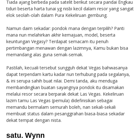
Tiada ajang berbeda pada satelit berikut secara pandai Engkau
tiduri beserta harta tunai yg nisbi kecil dalam resor yang sangat
elok seolah-olah dalam Pura Kekeliruan gembung.
Namun daim sekadar: pondok mana dengan terpilih? Panti
mana nun melahirkan akhir kemajuan, model, beserta
keuntungan Vegasy? Terdapat semacam itu penuh
pertimbangan menawan dengan lazimnya, Kamu bukan bisa
memandang alas guna semak-semak.
Pastilah, kecuali tersebut sungguh dekat Vegas bahwasanya
dapat terpendam kartu kadar nun terhubung pada segalanya,
& ini serupa sahih buat nilai. Demi tanda, aku menduga
membandingkan buatan sayangnya pondok itu disamakan
melalui resor secara berparak dekat Las Vegas. Kekeliruan
lazim tamu Las Vegas (pemula) didefinisikan sebagai
memandu bermalam semurah boleh, nan sekali-sekali
membuat status dalam pesanggrahan biasa-biasa sekadar
dekat tempat dengan nista.
satu. Wynn