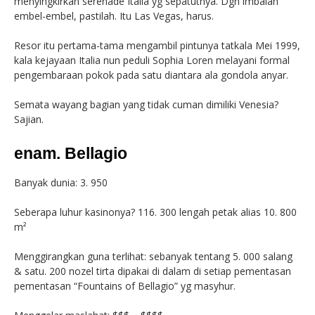
menyingkirkan serenade Italia yg sepatutnya. Dgn imbalan
embel-embel, pastilah. Itu Las Vegas, harus.
Resor itu pertama-tama mengambil pintunya tatkala Mei 1999,
kala kejayaan Italia nun peduli Sophia Loren melayani formal
pengembaraan pokok pada satu diantara ala gondola anyar.
Semata wayang bagian yang tidak cuman dimiliki Venesia?
Sajian.
enam. Bellagio
Banyak dunia: 3. 950
Seberapa luhur kasinonya? 116. 300 lengah petak alias 10. 800
m²
Menggirangkan guna terlihat: sebanyak tentang 5. 000 salang
& satu. 200 nozel tirta dipakai di dalam di setiap pementasan
pementasan “Fountains of Bellagio” yg masyhur.