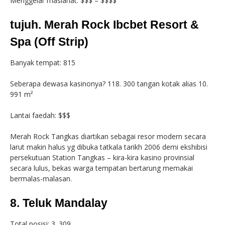
Menggelar maslahat: $$$ – $$$$
tujuh. Merah Rock Ibcbet Resort &
Spa (Off Strip)
Banyak tempat: 815
Seberapa dewasa kasinonya? 118. 300 tangan kotak alias 10.
991 m²
Lantai faedah: $$$
Merah Rock Tangkas diartikan sebagai resor modern secara
larut makin halus yg dibuka tatkala tarikh 2006 demi ekshibisi
persekutuan Station Tangkas – kira-kira kasino provinsial
secara lulus, bekas warga tempatan bertarung memakai
bermalas-malasan.
8. Teluk Mandalay
Total posisi: 3. 309