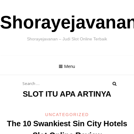
Skip
Shorayejavana
to
content
Shorayejavanan – Judi Slot Online Terbaik
Menu
Search
for:
SLOT ITU APA ARTINYA
UNCATEGORIZED
The 10 Swankiest Sin City Hotels