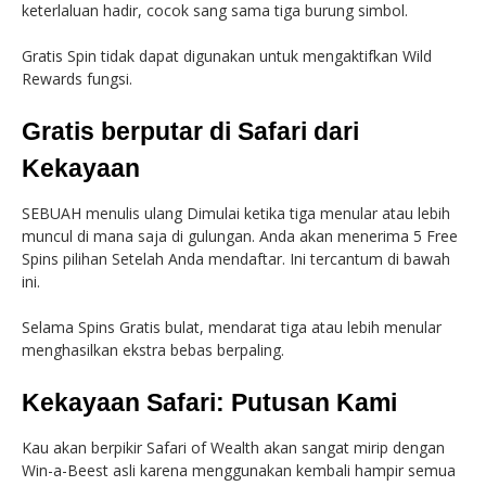
keterlaluan hadir, cocok sang sama tiga burung simbol.
Gratis Spin tidak dapat digunakan untuk mengaktifkan Wild
Rewards fungsi.
Gratis berputar di Safari dari
Kekayaan
SEBUAH menulis ulang Dimulai ketika tiga menular atau lebih
muncul di mana saja di gulungan. Anda akan menerima 5 Free
Spins pilihan Setelah Anda mendaftar. Ini tercantum di bawah
ini.
Selama Spins Gratis bulat, mendarat tiga atau lebih menular
menghasilkan ekstra bebas berpaling.
Kekayaan Safari: Putusan Kami
Kau akan berpikir Safari of Wealth akan sangat mirip dengan
Win-a-Beest asli karena menggunakan kembali hampir semua