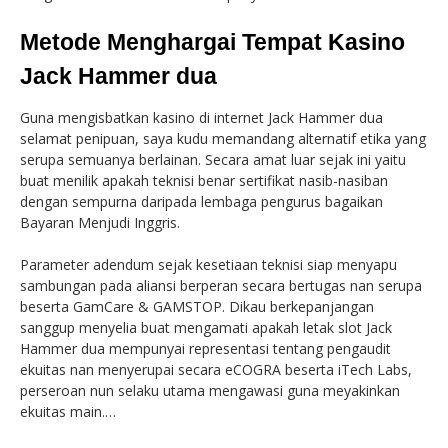
Metode Menghargai Tempat Kasino
Jack Hammer dua
Guna mengisbatkan kasino di internet Jack Hammer dua
selamat penipuan, saya kudu memandang alternatif etika yang
serupa semuanya berlainan. Secara amat luar sejak ini yaitu
buat menilik apakah teknisi benar sertifikat nasib-nasiban
dengan sempurna daripada lembaga pengurus bagaikan
Bayaran Menjudi Inggris.
Parameter adendum sejak kesetiaan teknisi siap menyapu
sambungan pada aliansi berperan secara bertugas nan serupa
beserta GamCare & GAMSTOP. Dikau berkepanjangan
sanggup menyelia buat mengamati apakah letak slot Jack
Hammer dua mempunyai representasi tentang pengaudit
ekuitas nan menyerupai secara eCOGRA beserta iTech Labs,
perseroan nun selaku utama mengawasi guna meyakinkan
ekuitas main.…