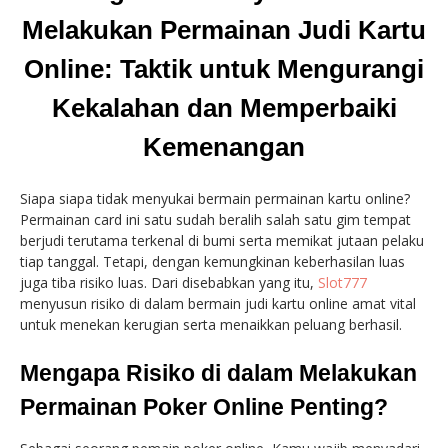
Melakukan Permainan Judi Kartu
Online: Taktik untuk Mengurangi
Kekalahan dan Memperbaiki
Kemenangan
Siapa siapa tidak menyukai bermain permainan kartu online?
Permainan card ini satu sudah beralih salah satu gim tempat
berjudi terutama terkenal di bumi serta memikat jutaan pelaku
tiap tanggal. Tetapi, dengan kemungkinan keberhasilan luas
juga tiba risiko luas. Dari disebabkan yang itu,
Slot777
menyusun risiko di dalam bermain judi kartu online amat vital
untuk menekan kerugian serta menaikkan peluang berhasil.
Mengapa Risiko di dalam Melakukan
Permainan Poker Online Penting?