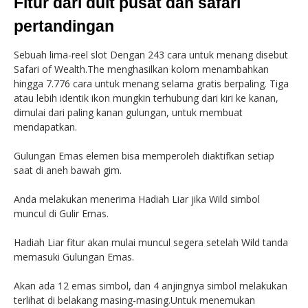
Fitur dari duit pusat dan safari
pertandingan
Sebuah lima-reel slot Dengan 243 cara untuk menang disebut
Safari of Wealth.The menghasilkan kolom menambahkan
hingga 7.776 cara untuk menang selama gratis berpaling. Tiga
atau lebih identik ikon mungkin terhubung dari kiri ke kanan,
dimulai dari paling kanan gulungan, untuk membuat
mendapatkan.
Gulungan Emas elemen bisa memperoleh diaktifkan setiap
saat di aneh bawah gim.
Anda melakukan menerima Hadiah Liar jika Wild simbol
muncul di Gulir Emas.
Hadiah Liar fitur akan mulai muncul segera setelah Wild tanda
memasuki Gulungan Emas.
Akan ada 12 emas simbol, dan 4 anjingnya simbol melakukan
terlihat di belakang masing-masing.Untuk menemukan