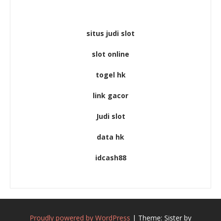
situs judi slot
slot online
togel hk
link gacor
Judi slot
data hk
idcash88
Proudly powered by WordPress
|
Theme: Sister by