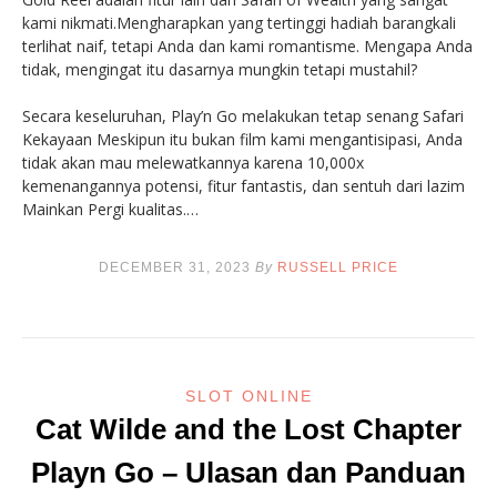
kami nikmati.Mengharapkan yang tertinggi hadiah barangkali
terlihat naif, tetapi Anda dan kami romantisme. Mengapa Anda
tidak, mengingat itu dasarnya mungkin tetapi mustahil?
Secara keseluruhan, Play’n Go melakukan tetap senang Safari
Kekayaan Meskipun itu bukan film kami mengantisipasi, Anda
tidak akan mau melewatkannya karena 10,000x
kemenangannya potensi, fitur fantastis, dan sentuh dari lazim
Mainkan Pergi kualitas.…
DECEMBER 31, 2023
By
RUSSELL PRICE
SLOT ONLINE
Cat Wilde and the Lost Chapter
Playn Go – Ulasan dan Panduan