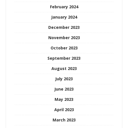
February 2024
January 2024
December 2023
November 2023
October 2023
September 2023
August 2023
July 2023
June 2023
May 2023
April 2023
March 2023