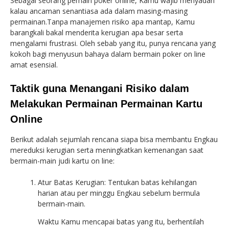
Sebagai seorang pemain poker online, Kamu wajib menyadari
kalau ancaman senantiasa ada dalam masing-masing
permainan.Tanpa manajemen risiko apa mantap, Kamu
barangkali bakal menderita kerugian apa besar serta
mengalami frustrasi. Oleh sebab yang itu, punya rencana yang
kokoh bagi menyusun bahaya dalam bermain poker on line
amat esensial.
Taktik guna Menangani Risiko dalam
Melakukan Permainan Permainan Kartu
Online
Berikut adalah sejumlah rencana siapa bisa membantu Engkau
mereduksi kerugian serta meningkatkan kemenangan saat
bermain-main judi kartu on line:
Atur Batas Kerugian: Tentukan batas kehilangan
harian atau per minggu Engkau sebelum bermula
bermain-main.
Waktu Kamu mencapai batas yang itu, berhentilah