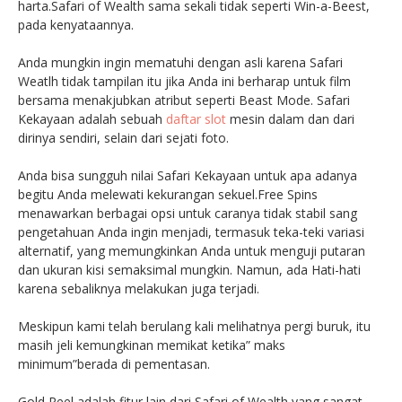
harta.Safari of Wealth sama sekali tidak seperti Win-a-Beest,
pada kenyataannya.
Anda mungkin ingin mematuhi dengan asli karena Safari
Weatlh tidak tampilan itu jika Anda ini berharap untuk film
bersama menakjubkan atribut seperti Beast Mode. Safari
Kekayaan adalah sebuah
⁠daftar slot
mesin dalam dan dari
dirinya sendiri, selain dari sejati foto.
Anda bisa sungguh nilai Safari Kekayaan untuk apa adanya
begitu Anda melewati kekurangan sekuel.Free Spins
menawarkan berbagai opsi untuk caranya tidak stabil sang
pengetahuan Anda ingin menjadi, termasuk teka-teki variasi
alternatif, yang memungkinkan Anda untuk menguji putaran
dan ukuran kisi semaksimal mungkin. Namun, ada Hati-hati
karena sebaliknya melakukan juga terjadi.
Meskipun kami telah berulang kali melihatnya pergi buruk, itu
masih jeli kemungkinan memikat ketika” maks
minimum”berada di pementasan.
Gold Reel adalah fitur lain dari Safari of Wealth yang sangat