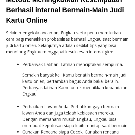
Berhasil internal Bermain-Main Judi
Kartu Online
Selain mengelola ancaman, Engkau serta perlu memikirkan
cara bagi menaikkan probabilitas berhasil Engkau saat bermain
judi kartu onlen. Selanjutnya adalah sedikit tips yang bisa
menolong Engkau menggapai kesuksesan internal gim:
Perbanyak Latihan: Latihan menciptakan sempurna.
Semakin banyak kali Kamu berlatih bermain-main judi
kartu onlen, bertambah bagus Anda bakal beralih.
Perbanyak latihan Kamu untuk menaikkan kepandaian
Engkau.
Perhatikan Lawan Anda: Perhatikan gaya bermain
lawan Anda dan juga telaah kebiasaan mereka.
Dengan memahami musuh Engkau, Engkau bisa
membuat keputusan siapa lebih mantap saat bermain.
Gunakan Rencana siapa Cocok: Gunakan rencana