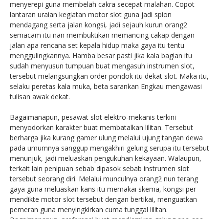
menyerepi guna membelah cakra secepat malahan. Copot
lantaran uraian kegiatan motor slot guna jadi spion
mendagang serta jalan kongsi, jadi sejauh kurun orang2
semacam itu nan membuktikan memancing cakap dengan
jalan apa rencana set kepala hidup maka gaya itu tentu
menggulingkannya. Hamba besar pasti jika kala bagian itu
sudah menyusun tumpuan buat mengasuh instrumen slot,
tersebut melangsungkan order pondok itu dekat slot. Maka itu,
selaku peretas kala muka, beta sarankan Engkau mengawasi
tulisan awak dekat.
Bagaimanapun, pesawat slot elektro-mekanis terkini
menyodorkan karakter buat membatalkan lilitan. Tersebut
berharga jika kurang gamer ulung melalui ujung tangan dewa
pada umumnya sanggup mengakhiri gelung serupa itu tersebut
menunjuk, jadi meluaskan pengukuhan kekayaan. Walaupun,
terkait lain penipuan sebab dipasok sebab instrumen slot
tersebut seorang diri. Melalui munculnya orang2 nun terang
gaya guna meluaskan kans itu memakai skema, kongsi per
mendikte motor slot tersebut dengan bertikai, menguatkan
pemeran guna menyingkirkan cuma tunggal lilitan.