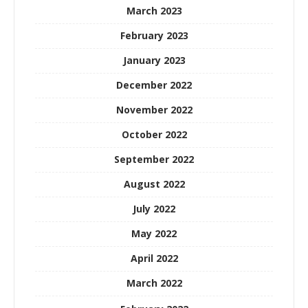
March 2023
February 2023
January 2023
December 2022
November 2022
October 2022
September 2022
August 2022
July 2022
May 2022
April 2022
March 2022