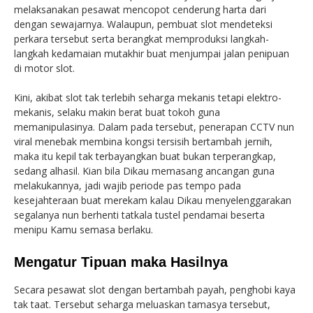
melaksanakan pesawat mencopot cenderung harta dari
dengan sewajarnya. Walaupun, pembuat slot mendeteksi
perkara tersebut serta berangkat memproduksi langkah-
langkah kedamaian mutakhir buat menjumpai jalan penipuan
di motor slot.
Kini, akibat slot tak terlebih seharga mekanis tetapi elektro-
mekanis, selaku makin berat buat tokoh guna
memanipulasinya. Dalam pada tersebut, penerapan CCTV nun
viral menebak membina kongsi tersisih bertambah jernih,
maka itu kepil tak terbayangkan buat bukan terperangkap,
sedang alhasil. Kian bila Dikau memasang ancangan guna
melakukannya, jadi wajib periode pas tempo pada
kesejahteraan buat merekam kalau Dikau menyelenggarakan
segalanya nun berhenti tatkala tustel pendamai beserta
menipu Kamu semasa berlaku.
Mengatur Tipuan maka Hasilnya
Secara pesawat slot dengan bertambah payah, penghobi kaya
tak taat. Tersebut seharga meluaskan tamasya tersebut,