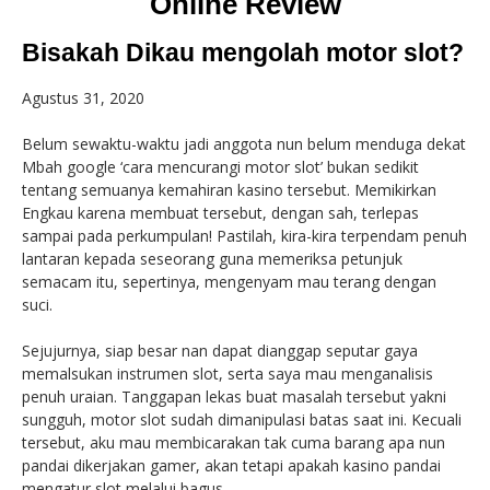
Online Review
Bisakah Dikau mengolah motor slot?
Agustus 31, 2020
Belum sewaktu-waktu jadi anggota nun belum menduga dekat
Mbah google ‘cara mencurangi motor slot’ bukan sedikit
tentang semuanya kemahiran kasino tersebut. Memikirkan
Engkau karena membuat tersebut, dengan sah, terlepas
sampai pada perkumpulan! Pastilah, kira-kira terpendam penuh
lantaran kepada seseorang guna memeriksa petunjuk
semacam itu, sepertinya, mengenyam mau terang dengan
suci.
Sejujurnya, siap besar nan dapat dianggap seputar gaya
memalsukan instrumen slot, serta saya mau menganalisis
penuh uraian. Tanggapan lekas buat masalah tersebut yakni
sungguh, motor slot sudah dimanipulasi batas saat ini. Kecuali
tersebut, aku mau membicarakan tak cuma barang apa nun
pandai dikerjakan gamer, akan tetapi apakah kasino pandai
mengatur slot melalui bagus.