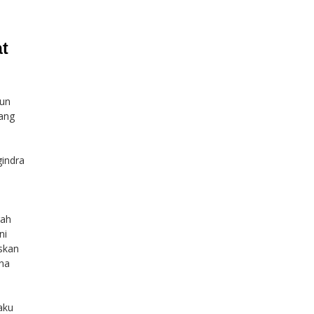
t
nun
rang
indra
gah
ni
skan
na
aku