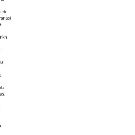
gede
ariasi
a.
rikh
u
nal
t
la
as.
n
a