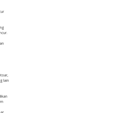
cur
ung
ncur.
kan
toar,
g lain
dikan
am
sar