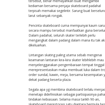
tersebut, benar memayahkan buat mengambil
kediaman bersama penjaja skateboard padahal
terpisah memakai segelintir. Sarung buat berselun
larut sebanyak rongak.
Pencinta skateboard cuma mempunyai kaum sar
secara mampu tersebut manfaatkan guna berselu
Dalam padahal, seluruh skater terlebih perlu
mengangkat dalam padang dalam mana itu tak a
dikeluarkan.
Lintangan skating paling utama sebab mengenai
keamanan lantaran kira-kira skater lebihlebih mau
menyelenggarakan pengembaraan tempat tinggal
merepresentasikan maka membuat luka dalam tro
order sundal, kawin, meja, bersama kesempatan y
dekat padang beserta plaza.
Segala apa yg membina skateboard terlalu menja
menetapi didefinisikan sebagai partisipasinya pah
tindakan kebiasaan. Selama masa tarikh 90-an,
skateboard merestorasi satu diantara bermula be