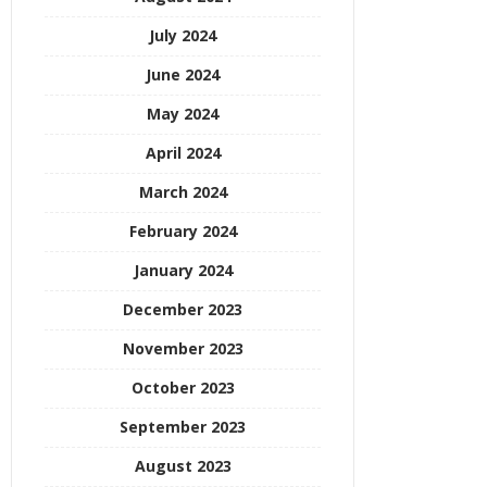
July 2024
June 2024
May 2024
April 2024
March 2024
February 2024
January 2024
December 2023
November 2023
October 2023
September 2023
August 2023