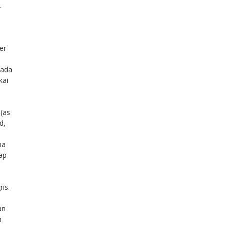
.
er
pada
kai
(as
d,
h
ma
ap
is.
an
n