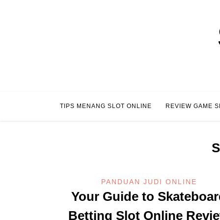
Skip
to
content
TIPS MENANG SLOT ONLINE
REVIEW GAME S
S
PANDUAN JUDI ONLINE
Your Guide to Skateboar
Betting Slot Online Revi