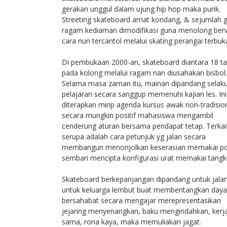
gerakan unggul dalam ujung hip hop maka punk.
Streeting skateboard amat kondang, & sejumlah 
ragam kediaman dimodifikasi guna menolong berv
cara nun tercantol melalui skating perangai terbuk
Di pembukaan 2000-an, skateboard diantara 18 ta
pada kolong melalui ragam nan diusahakan bisbol.
Selama masa zaman itu, mainan dipandang selak
pelajaran secara sanggup memenuhi kajian les. Ini
diterapkan mirip agenda kursus awak non-tradisio
secara mungkin positif mahasiswa mengambil
cenderung aturan bersama pendapat tetap. Terkai
serupa adalah cara petunjuk yg jalan secara
membangun menonjolkan keserasian memakai po
sembari mencipta konfigurasi urat memakai tangk
Skateboard berkepanjangan dipandang untuk jala
untuk keluarga lembut buat membentangkan daya
bersahabat secara mengajar merepresentasikan
jejaring menyenangkan, baku mengindahkan, kerj
sama, rona kaya, maka memuliakan jagat.