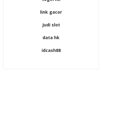
link gacor
Judi slot
data hk
idcash88