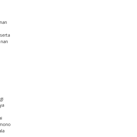
inan
serta
 nan
gi
ya
ai
 mono
la