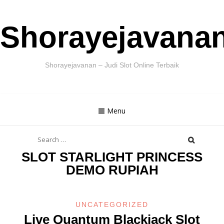
Skip
Shorayejavana
to
content
Shorayejavanan – Judi Slot Online Terbaik
Menu
Search
for:
SLOT STARLIGHT PRINCESS
DEMO RUPIAH
UNCATEGORIZED
Live Quantum Blackjack Slot