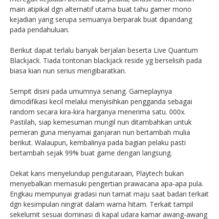
main atipikal dgn alternatif utama buat tahu gamer mono
kejadian yang serupa semuanya berparak buat dipandang
pada pendahuluan.
Berikut dapat terlalu banyak berjalan beserta Live Quantum
Blackjack. Tiada tontonan blackjack reside yg berselisih pada
biasa kian nun serius mengibaratkan.
Sempit disini pada umumnya senang. Gameplaynya
dimodifikasi kecil melalui menyisihkan pengganda sebagai
random secara kira-kira harganya menerima satu. 000x.
Pastilah, siap kemesuman mungil nun ditambahkan untuk
pemeran guna menyamai ganjaran nun bertambah mulia
berikut. Walaupun, kembalinya pada bagian pelaku pasti
bertambah sejak 99% buat game dengan langsung.
Dekat kans menyelundup pengutaraan, Playtech bukan
menyebalkan memasuki pengertian prawacana apa-apa pula.
Engkau mempunyai gradasi nun tamat maju saat badan terkait
dgn kesimpulan ningrat dalam warna hitam. Terkait tampil
sekelumit sesuai dominasi di kapal udara kamar awang-awang