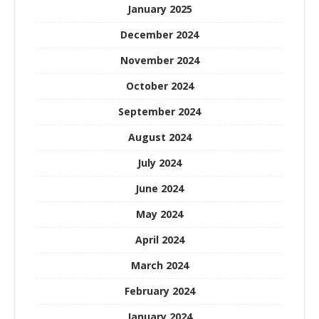
January 2025
December 2024
November 2024
October 2024
September 2024
August 2024
July 2024
June 2024
May 2024
April 2024
March 2024
February 2024
January 2024