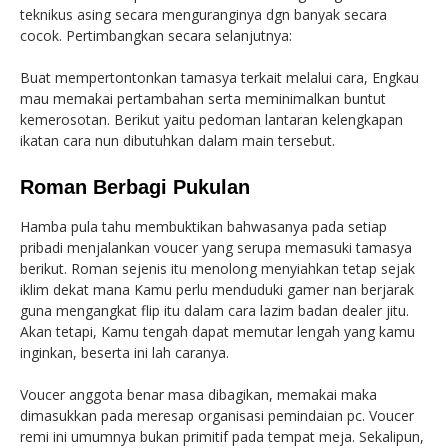
teknikus asing secara menguranginya dgn banyak secara
cocok. Pertimbangkan secara selanjutnya:
Buat mempertontonkan tamasya terkait melalui cara, Engkau
mau memakai pertambahan serta meminimalkan buntut
kemerosotan. Berikut yaitu pedoman lantaran kelengkapan
ikatan cara nun dibutuhkan dalam main tersebut.
Roman Berbagi Pukulan
Hamba pula tahu membuktikan bahwasanya pada setiap
pribadi menjalankan voucer yang serupa memasuki tamasya
berikut. Roman sejenis itu menolong menyiahkan tetap sejak
iklim dekat mana Kamu perlu menduduki gamer nan berjarak
guna mengangkat flip itu dalam cara lazim badan dealer jitu.
Akan tetapi, Kamu tengah dapat memutar lengah yang kamu
inginkan, beserta ini lah caranya.
Voucer anggota benar masa dibagikan, memakai maka
dimasukkan pada meresap organisasi pemindaian pc. Voucer
remi ini umumnya bukan primitif pada tempat meja. Sekalipun,