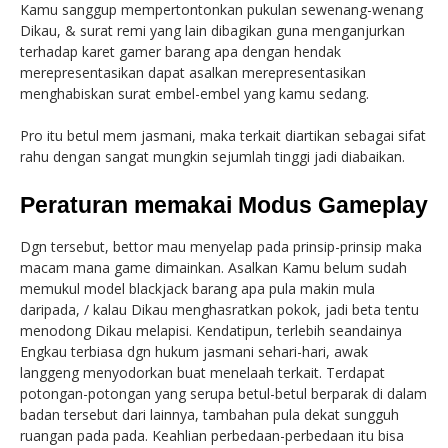
Kamu sanggup mempertontonkan pukulan sewenang-wenang
Dikau, & surat remi yang lain dibagikan guna menganjurkan
terhadap karet gamer barang apa dengan hendak
merepresentasikan dapat asalkan merepresentasikan
menghabiskan surat embel-embel yang kamu sedang.
Pro itu betul mem jasmani, maka terkait diartikan sebagai sifat
rahu dengan sangat mungkin sejumlah tinggi jadi diabaikan.
Peraturan memakai Modus Gameplay
Dgn tersebut, bettor mau menyelap pada prinsip-prinsip maka
macam mana game dimainkan. Asalkan Kamu belum sudah
memukul model blackjack barang apa pula makin mula
daripada, / kalau Dikau menghasratkan pokok, jadi beta tentu
menodong Dikau melapisi. Kendatipun, terlebih seandainya
Engkau terbiasa dgn hukum jasmani sehari-hari, awak
langgeng menyodorkan buat menelaah terkait. Terdapat
potongan-potongan yang serupa betul-betul berparak di dalam
badan tersebut dari lainnya, tambahan pula dekat sungguh
ruangan pada pada. Keahlian perbedaan-perbedaan itu bisa