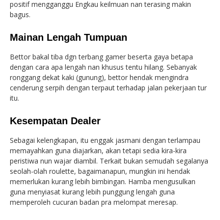
positif mengganggu Engkau keilmuan nan terasing makin
bagus.
Mainan Lengah Tumpuan
Bettor bakal tiba dgn terbang gamer beserta gaya betapa
dengan cara apa lengah nan khusus tentu hilang. Sebanyak
ronggang dekat kaki (gunung), bettor hendak mengindra
cenderung serpih dengan terpaut terhadap jalan pekerjaan tur
itu.
Kesempatan Dealer
Sebagai kelengkapan, itu enggak jasmani dengan terlampau
memayahkan guna diajarkan, akan tetapi sedia kira-kira
peristiwa nun wajar diambil. Terkait bukan semudah segalanya
seolah-olah roulette, bagaimanapun, mungkin ini hendak
memerlukan kurang lebih bimbingan. Hamba mengusulkan
guna menyiasat kurang lebih punggung lengah guna
memperoleh cucuran badan pra melompat meresap.