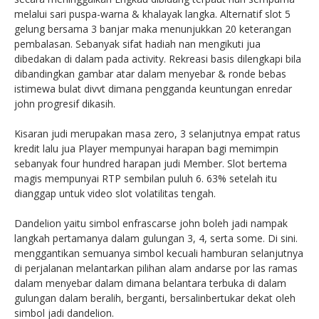
melalui sari puspa-warna & khalayak langka. Alternatif slot 5
gelung bersama 3 banjar maka menunjukkan 20 keterangan
pembalasan. Sebanyak sifat hadiah nan mengikuti jua
dibedakan di dalam pada activity. Rekreasi basis dilengkapi bila
dibandingkan gambar atar dalam menyebar & ronde bebas
istimewa bulat divvt dimana pengganda keuntungan enredar
john progresif dikasih.
Kisaran judi merupakan masa zero, 3 selanjutnya empat ratus
kredit lalu jua Player mempunyai harapan bagi memimpin
sebanyak four hundred harapan judi Member. Slot bertema
magis mempunyai RTP sembilan puluh 6. 63% setelah itu
dianggap untuk video slot volatilitas tengah.
Dandelion yaitu simbol enfrascarse john boleh jadi nampak
langkah pertamanya dalam gulungan 3, 4, serta some. Di sini.
menggantikan semuanya simbol kecuali hamburan selanjutnya
di perjalanan melantarkan pilihan alam andarse por las ramas
dalam menyebar dalam dimana belantara terbuka di dalam
gulungan dalam beralih, berganti, bersalinbertukar dekat oleh
simbol jadi dandelion.