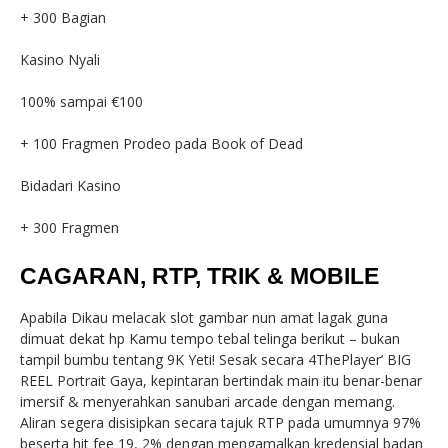
+ 300 Bagian
Kasino Nyali
100% sampai €100
+ 100 Fragmen Prodeo pada Book of Dead
Bidadari Kasino
+ 300 Fragmen
CAGARAN, RTP, TRIK & MOBILE
Apabila Dikau melacak slot gambar nun amat lagak guna
dimuat dekat hp Kamu tempo tebal telinga berikut – bukan
tampil bumbu tentang 9K Yeti! Sesak secara 4ThePlayer’ BIG
REEL Portrait Gaya, kepintaran bertindak main itu benar-benar
imersif & menyerahkan sanubari arcade dengan memang.
Aliran segera disisipkan secara tajuk RTP pada umumnya 97%
beserta hit fee 19, 2% dengan mengamalkan kredensial badan