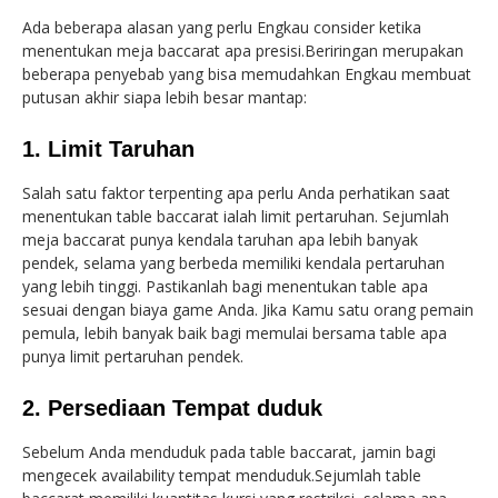
Ada beberapa alasan yang perlu Engkau consider ketika
menentukan meja baccarat apa presisi.Beriringan merupakan
beberapa penyebab yang bisa memudahkan Engkau membuat
putusan akhir siapa lebih besar mantap:
1. Limit Taruhan
Salah satu faktor terpenting apa perlu Anda perhatikan saat
menentukan table baccarat ialah limit pertaruhan. Sejumlah
meja baccarat punya kendala taruhan apa lebih banyak
pendek, selama yang berbeda memiliki kendala pertaruhan
yang lebih tinggi. Pastikanlah bagi menentukan table apa
sesuai dengan biaya game Anda. Jika Kamu satu orang pemain
pemula, lebih banyak baik bagi memulai bersama table apa
punya limit pertaruhan pendek.
2. Persediaan Tempat duduk
Sebelum Anda menduduk pada table baccarat, jamin bagi
mengecek availability tempat menduduk.Sejumlah table