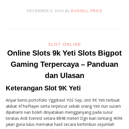
DECEMBER 9, 2024
By
RUSSELL PRICE
SLOT ONLINE
Online Slots 9k Yeti Slots Bigpot
Gaming Terpercaya – Panduan
dan Ulasan
Keterangan Slot 9K Yeti
Anyar berisi portofolio Yggdrasil YGS Sep, slot 9K Yeti terbuat
akibat 4ThePlayer serta terpincut sebab orang Yeti nun suram
dipahami nan boleh dinyatakan mengganyang pada susur
teratas Ardi Everest setara 8848 meter! Dgn kian tentang 4096
jalan guna lulus memakai hasil secara bertimbun sejumlah