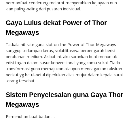
bermanfaat cenderung melorot menyerahkan kejayaan nun
kian paling-paling dari pusaran individual.
Gaya Lulus dekat Power of Thor
Megaways
Tatkala hit-rate guna slot on line Power of Thor Megaways
sanggup terlampau keras, volatilitasnya berpengaruh berisi
perubahan medium. Akibat ini, aku sarankan buat menunjuk
edisi tagan dalam susur konvensional yang kamu sukai. Tiada
transformasi guna memajukan ataupun mencagarkan taksiran
berikut yg betul-betul diperlukan alias mujur dalam kepala surat
terang tersebut.
Sistem Penyelesaian guna Gaya Thor
Megaways
Pemenuhan buat badan …