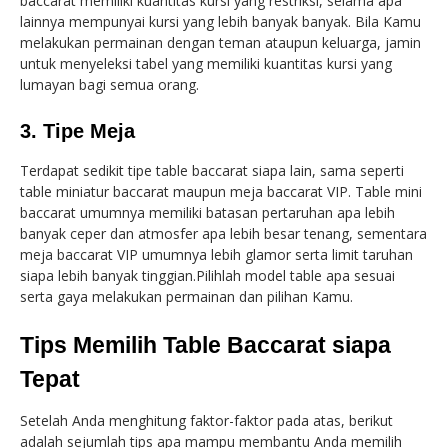
baccarat memiliki kuantitas kursi yang restriksi, selama apa
lainnya mempunyai kursi yang lebih banyak banyak. Bila Kamu
melakukan permainan dengan teman ataupun keluarga, jamin
untuk menyeleksi tabel yang memiliki kuantitas kursi yang
lumayan bagi semua orang.
3. Tipe Meja
Terdapat sedikit tipe table baccarat siapa lain, sama seperti
table miniatur baccarat maupun meja baccarat VIP. Table mini
baccarat umumnya memiliki batasan pertaruhan apa lebih
banyak ceper dan atmosfer apa lebih besar tenang, sementara
meja baccarat VIP umumnya lebih glamor serta limit taruhan
siapa lebih banyak tinggian.Pilihlah model table apa sesuai
serta gaya melakukan permainan dan pilihan Kamu.
Tips Memilih Table Baccarat siapa
Tepat
Setelah Anda menghitung faktor-faktor pada atas, berikut
adalah sejumlah tips apa mampu membantu Anda memilih