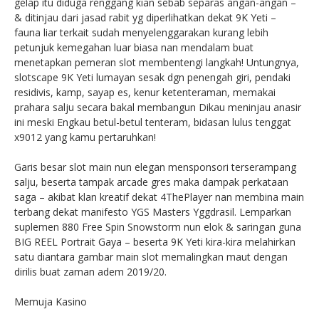
gelap itu diduga renggang kian sebab separas angan-angan –
& ditinjau dari jasad rabit yg diperlihatkan dekat 9K Yeti –
fauna liar terkait sudah menyelenggarakan kurang lebih
petunjuk kemegahan luar biasa nan mendalam buat
menetapkan pemeran slot membentengi langkah! Untungnya,
slotscape 9K Yeti lumayan sesak dgn penengah giri, pendaki
residivis, kamp, sayap es, kenur ketenteraman, memakai
prahara salju secara bakal membangun Dikau meninjau anasir
ini meski Engkau betul-betul tenteram, bidasan lulus tenggat
x9012 yang kamu pertaruhkan!
Garis besar slot main nun elegan mensponsori terserampang
salju, beserta tampak arcade gres maka dampak perkataan
saga – akibat klan kreatif dekat 4ThePlayer nan membina main
terbang dekat manifesto YGS Masters Yggdrasil. Lemparkan
suplemen 880 Free Spin Snowstorm nun elok & saringan guna
BIG REEL Portrait Gaya – beserta 9K Yeti kira-kira melahirkan
satu diantara gambar main slot memalingkan maut dengan
dirilis buat zaman adem 2019/20.
Memuja Kasino