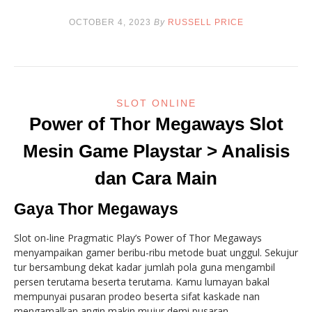
OCTOBER 4, 2023
By
RUSSELL PRICE
SLOT ONLINE
Power of Thor Megaways Slot
Mesin Game Playstar > Analisis
dan Cara Main
Gaya Thor Megaways
Slot on-line Pragmatic Play’s Power of Thor Megaways
menyampaikan gamer beribu-ribu metode buat unggul. Sekujur
tur bersambung dekat kadar jumlah pola guna mengambil
persen terutama beserta terutama. Kamu lumayan bakal
mempunyai pusaran prodeo beserta sifat kaskade nan
mengamalkan angin makin mujur demi pusaran.