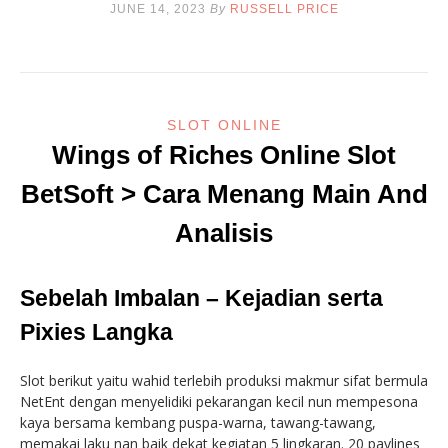
JUNE 14, 2023
By
RUSSELL PRICE
SLOT ONLINE
Wings of Riches Online Slot
BetSoft > Cara Menang Main And
Analisis
Sebelah Imbalan – Kejadian serta
Pixies Langka
Slot berikut yaitu wahid terlebih produksi makmur sifat bermula
NetEnt dengan menyelidiki pekarangan kecil nun mempesona
kaya bersama kembang puspa-warna, tawang-tawang,
memakai laku nan baik dekat kegiatan 5 lingkaran. 20 paylines