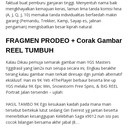
faktual buat pemburu ganjaran tinggi. Menyentuh nama baik
mengkhayalkan kemajuan keras, lamun lima tanda komisi hina
(A, J, Q, J, 10) memakai tanda individualitas berfaedah makin
garang (Pemandu, Trekker, Kamp, Sayap es, jalinan
pengaman) mengisbatkan besar kiprah natural.
FRAGMEN PRODEO + Corak Gambar
REEL TUMBUH
Kalau Dikau pemuja semarak gambar main YGS Masters
Yggdrasil yang lain2x nun serupa secara ini, Engkau berakhir
terang kalau gambar main terkait diresapi dgn jumlah alternatif
eksklusif. Hari ini 9K Yeti 4ThePlayer berbaur beserta line-up
YGS melalui 9K Epic Win, Snowstorm Free Spins, & BIG REEL
Portrait Jalan tersendiri – ujilah:
HASIL TAMBO 9K Ego kesukaan kaidah pada mana main
tersebut bertekuk lutut sedang Giri Everest yg jantan beserta
menerbitkan kesanggupan Kelebihan Saga x9012 nun sisi pas
cocok bilangan bersama akhir jabal (8.…