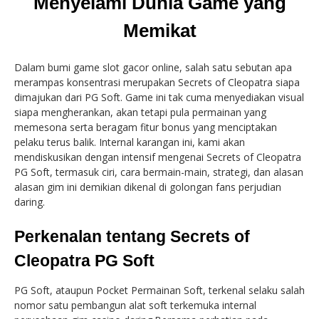
Menyelami Dunia Game yang
Memikat
Dalam bumi game slot gacor online, salah satu sebutan apa
merampas konsentrasi merupakan Secrets of Cleopatra siapa
dimajukan dari PG Soft. Game ini tak cuma menyediakan visual
siapa mengherankan, akan tetapi pula permainan yang
memesona serta beragam fitur bonus yang menciptakan
pelaku terus balik. Internal karangan ini, kami akan
mendiskusikan dengan intensif mengenai Secrets of Cleopatra
PG Soft, termasuk ciri, cara bermain-main, strategi, dan alasan
alasan gim ini demikian dikenal di golongan fans perjudian
daring.
Perkenalan tentang Secrets of
Cleopatra PG Soft
PG Soft, ataupun Pocket Permainan Soft, terkenal selaku salah
nomor satu pembangun alat soft terkemuka internal