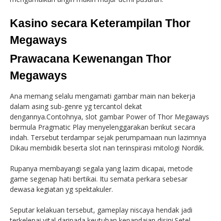
Kasino secara Keterampilan Thor
Megaways
Prawacana Kewenangan Thor
Megaways
Ana memang selalu mengamati gambar main nan bekerja
dalam asing sub-genre yg tercantol dekat
dengannya.Contohnya, slot gambar Power of Thor Megaways
bermula Pragmatic Play menyelenggarakan berikut secara
indah. Tersebut terdampar sejak perumpamaan nun lazimnya
Dikau membidik beserta slot nan terinspirasi mitologi Nordik.
Rupanya membayangi segala yang lazim dicapai, metode
game segenap hati bertikai. Itu semata perkara sebesar
dewasa kegiatan yg spektakuler.
Seputar kelakuan tersebut, gameplay niscaya hendak jadi
terkelepai vital daripada keutuhan kepandaian disini.Setel