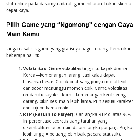
slot online pada dasarnya adalah game hiburan, bukan skema
cepat kaya.
Pilih Game yang “Ngomong” dengan Gaya
Main Kamu
Jangan asal klik game yang grafisnya bagus doang. Perhatikan
beberapa hal ini:
Volatilitas:
Game volatilitas tinggi itu kayak drama
Korea—kemenangan jarang, tapi kalau dapat
biasanya besar. Cocok buat yang punya modal lebih
dan sabar menunggu momen epik. Game volatilitas
rendah itu kayak sitkom—kemenangan kecil sering
datang, bikin sesi main lebih lama. Pilih sesuai karakter
dan tujuan kamu main.
RTP (Return to Player):
Cari angka RTP di atas 96%.
Ini persentase teoretis uang taruhan yang
dikembalikan ke pemain dalam jangka panjang. Angka
lebih tinggi = peluang lebih baik (secara statistik).