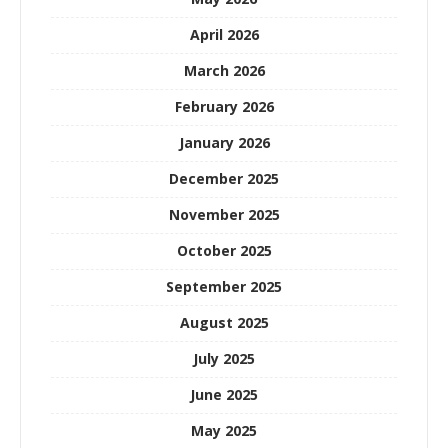
April 2026
March 2026
February 2026
January 2026
December 2025
November 2025
October 2025
September 2025
August 2025
July 2025
June 2025
May 2025