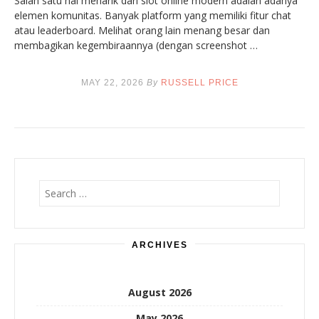
Salah satu hal menarik dari slot online modern adalah adanya
elemen komunitas. Banyak platform yang memiliki fitur chat
atau leaderboard. Melihat orang lain menang besar dan
membagikan kegembiraannya (dengan screenshot …
MAY 22, 2026
By
RUSSELL PRICE
Search
for:
ARCHIVES
August 2026
May 2026