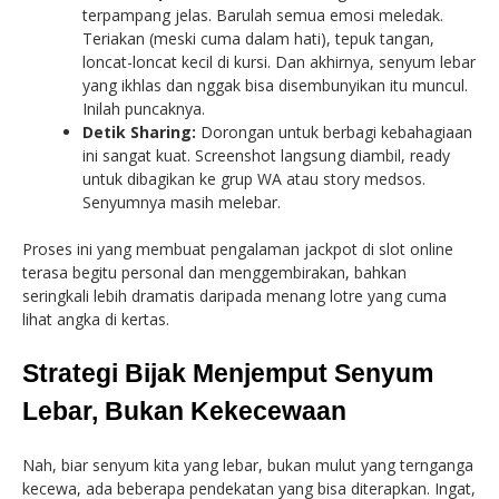
terpampang jelas. Barulah semua emosi meledak.
Teriakan (meski cuma dalam hati), tepuk tangan,
loncat-loncat kecil di kursi. Dan akhirnya, senyum lebar
yang ikhlas dan nggak bisa disembunyikan itu muncul.
Inilah puncaknya.
Detik Sharing:
Dorongan untuk berbagi kebahagiaan
ini sangat kuat. Screenshot langsung diambil, ready
untuk dibagikan ke grup WA atau story medsos.
Senyumnya masih melebar.
Proses ini yang membuat pengalaman jackpot di slot online
terasa begitu personal dan menggembirakan, bahkan
seringkali lebih dramatis daripada menang lotre yang cuma
lihat angka di kertas.
Strategi Bijak Menjemput Senyum
Lebar, Bukan Kekecewaan
Nah, biar senyum kita yang lebar, bukan mulut yang ternganga
kecewa, ada beberapa pendekatan yang bisa diterapkan. Ingat,