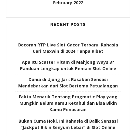
February 2022
RECENT POSTS
Bocoran RTP Live Slot Gacor Terbaru: Rahasia
Cari Maxwin di 2024 Tanpa Ribet
Apa Itu Scatter Hitam di Mahjong Ways 3?
Panduan Lengkap untuk Pemain Slot Online
Dunia di Ujung Jari: Rasakan Sensasi
Mendebarkan dari Slot Bertema Petualangan
Fakta Menarik Tentang Pragmatic Play yang
Mungkin Belum Kamu Ketahui dan Bisa Bikin
Kamu Penasaran
Bukan Cuma Hoki, Ini Rahasia di Balik Sensasi
“Jackpot Bikin Senyum Lebar” di Slot Online