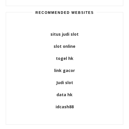
RECOMMENDED WEBSITES
situs judi slot
slot online
togel hk
link gacor
Judi slot
data hk
idcash88