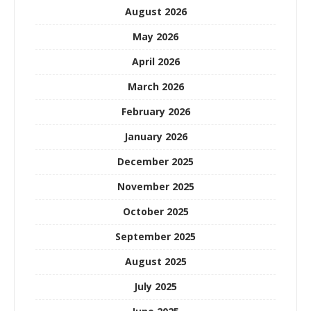
August 2026
May 2026
April 2026
March 2026
February 2026
January 2026
December 2025
November 2025
October 2025
September 2025
August 2025
July 2025