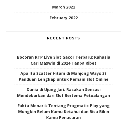
March 2022
February 2022
RECENT POSTS
Bocoran RTP Live Slot Gacor Terbaru: Rahasia
Cari Maxwin di 2024 Tanpa Ribet
Apa Itu Scatter Hitam di Mahjong Ways 3?
Panduan Lengkap untuk Pemain Slot Online
Dunia di Ujung Jari: Rasakan Sensasi
Mendebarkan dari Slot Bertema Petualangan
Fakta Menarik Tentang Pragmatic Play yang
Mungkin Belum Kamu Ketahui dan Bisa Bikin
Kamu Penasaran