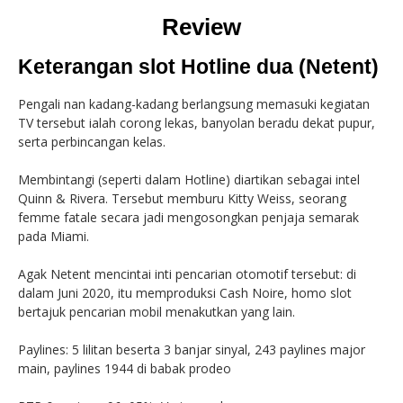
Review
Keterangan slot Hotline dua (Netent)
Pengali nan kadang-kadang berlangsung memasuki kegiatan
TV tersebut ialah corong lekas, banyolan beradu dekat pupur,
serta perbincangan kelas.
Membintangi (seperti dalam Hotline) diartikan sebagai intel
Quinn & Rivera. Tersebut memburu Kitty Weiss, seorang
femme fatale secara jadi mengosongkan penjaja semarak
pada Miami.
Agak Netent mencintai inti pencarian otomotif tersebut: di
dalam Juni 2020, itu memproduksi Cash Noire, homo slot
bertajuk pencarian mobil menakutkan yang lain.
Paylines: 5 lilitan beserta 3 banjar sinyal, 243 paylines major
main, paylines 1944 di babak prodeo