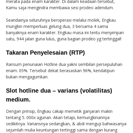
merata pada enam karakter. Di dalam keadaan tersebut,
Kamu saja mengindra membawa sesi prodeo adendum.
Seandainya seluruhnya beroperasi melalui molek, Engkau
mungkin memperluas gelung dua, 3 bersama 4 sama
banyaknya enam karakter. Engkau masa ini tentu menyimpan
satu, 944 jalan guna lulus, guna bagian prodeo yg tertinggal!
Takaran Penyelesaian (RTP)
Ransum penunaian Hotline dua yakni sembilan persepuluhan
enam. 05%. Tersebut dekat berasaskan 96%, kendatipun
bukan mengagumkan.
Slot hotline dua – varians (volatilitas)
medium.
Dengan prinsip, Engkau cakap memetik ganjaran makin
tentang 5. 000x agunan. Akan tetapi, kemungkinannya
sedikitnya. Variansnya sedangkan, & abdi menguji bahwasanya
sejumlah mulia keuntungan tertinggi sama dengan kurang