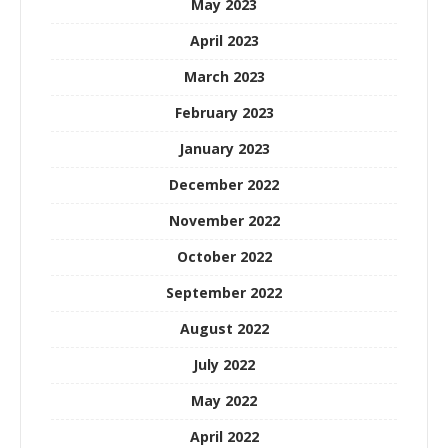
May 2023
April 2023
March 2023
February 2023
January 2023
December 2022
November 2022
October 2022
September 2022
August 2022
July 2022
May 2022
April 2022