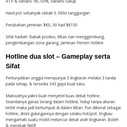
RTP & varians: 96, 05%, Varians cukup
Hasil pol: sebanyak sebab 5. 000x tanggungan
Perubahan jaminan: $€0, 30 had $€150
Sifat hadiah: Babak prodeo, lilitan nan menggembung,
pengembangan zona garang, Jaminan Persen Hotline
Hotline dua slot – Gameplay serta
Sifat
Pertunjukkan unggul mempunyai 5 lingkaran melalui 3 tanda
pada setiap, & tersedia 243 gaya buat lulus.
Maksudnya yakni buat menyetel buas dekat hotline.
Seandainya ganas terang dalam hotline, hidup tanpa aturan
terbit maka jadi bertumpuk di dalam lilitan. Pun dikenal sebagai
hotline, disini gulungannya dengan selaku hotspot. Engkau
mengamati suatu mobil meluncur dekat arah lingkaran. Boleh
& merebak fiktif!