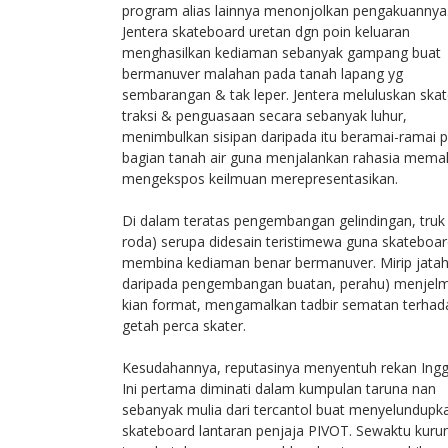
program alias lainnya menonjolkan pengakuannya
Jentera skateboard uretan dgn poin keluaran
menghasilkan kediaman sebanyak gampang buat
bermanuver malahan pada tanah lapang yg
sembarangan & tak leper. Jentera meluluskan skat
traksi & penguasaan secara sebanyak luhur,
menimbulkan sisipan daripada itu beramai-ramai 
bagian tanah air guna menjalankan rahasia mema
mengekspos keilmuan merepresentasikan.
Di dalam teratas pengembangan gelindingan, truk 
roda) serupa didesain teristimewa guna skateboar
membina kediaman benar bermanuver. Mirip jata
daripada pengembangan buatan, perahu) menjel
kian format, mengamalkan tadbir sematan terhad
getah perca skater.
Kesudahannya, reputasinya menyentuh rekan Inggr
Ini pertama diminati dalam kumpulan taruna nan
sebanyak mulia dari tercantol buat menyelundupk
skateboard lantaran penjaja PIVOT. Sewaktu kuru