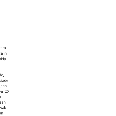
cara
a ini
irip
de,
piade
apan
ai 20
a
asan
awak
an