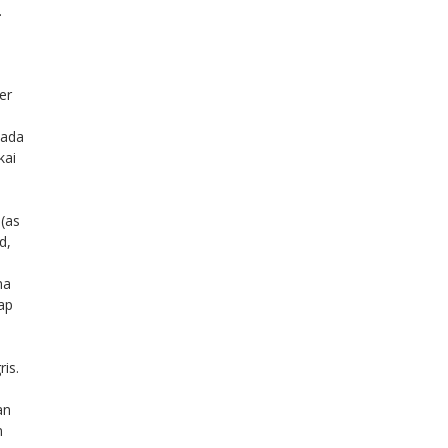
.
er
pada
kai
(as
d,
h
ma
ap
is.
an
n