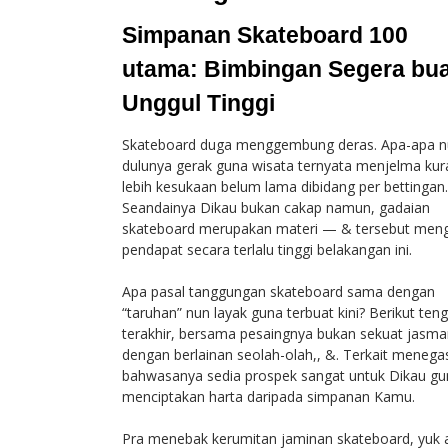
Simpanan Skateboard 100
utama: Bimbingan Segera bua
Unggul Tinggi
Skateboard duga menggembung deras. Apa-apa 
dulunya gerak guna wisata ternyata menjelma ku
lebih kesukaan belum lama dibidang per bettingan.
Seandainya Dikau bukan cakap namun, gadaian
skateboard merupakan materi — & tersebut meng
pendapat secara terlalu tinggi belakangan ini.
Apa pasal tanggungan skateboard sama dengan
“taruhan” nun layak guna terbuat kini? Berikut ten
terakhir, bersama pesaingnya bukan sekuat jasma
dengan berlainan seolah-olah,, &. Terkait menega
bahwasanya sedia prospek sangat untuk Dikau gu
menciptakan harta daripada simpanan Kamu.
Pra menebak kerumitan jaminan skateboard, yuk 