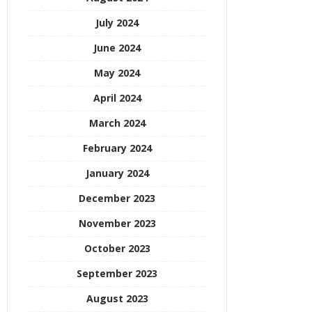
July 2024
June 2024
May 2024
April 2024
March 2024
February 2024
January 2024
December 2023
November 2023
October 2023
September 2023
August 2023