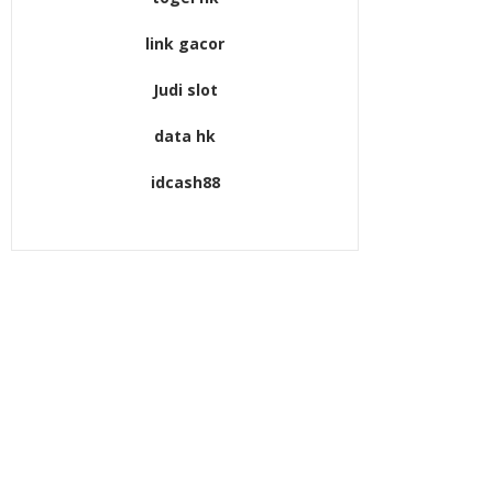
link gacor
Judi slot
data hk
idcash88