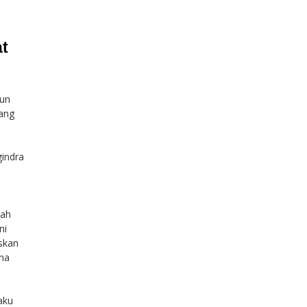
t
nun
rang
indra
gah
ni
skan
na
aku