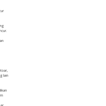
cur
ung
ncur.
kan
toar,
g lain
dikan
am
sar