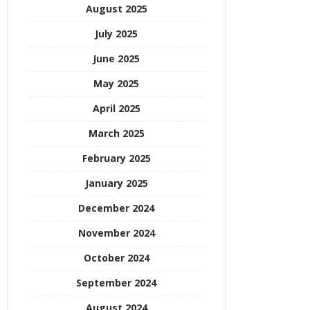
August 2025
July 2025
June 2025
May 2025
April 2025
March 2025
February 2025
January 2025
December 2024
November 2024
October 2024
September 2024
August 2024