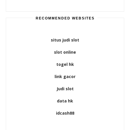
RECOMMENDED WEBSITES
situs judi slot
slot online
togel hk
link gacor
Judi slot
data hk
idcash88