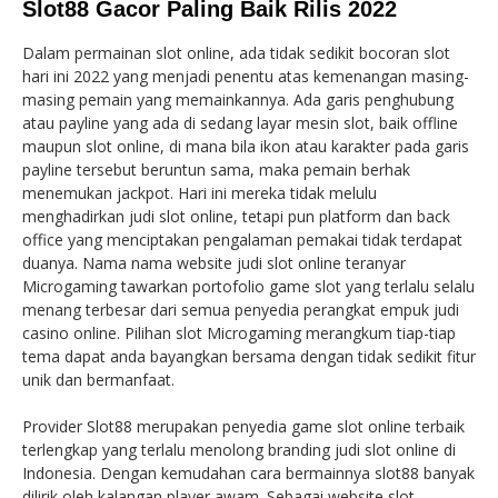
Slot88 Gacor Paling Baik Rilis 2022
Dalam permainan slot online, ada tidak sedikit bocoran slot
hari ini 2022 yang menjadi penentu atas kemenangan masing-
masing pemain yang memainkannya. Ada garis penghubung
atau payline yang ada di sedang layar mesin slot, baik offline
maupun slot online, di mana bila ikon atau karakter pada garis
payline tersebut beruntun sama, maka pemain berhak
menemukan jackpot. Hari ini mereka tidak melulu
menghadirkan judi slot online, tetapi pun platform dan back
office yang menciptakan pengalaman pemakai tidak terdapat
duanya. Nama nama website judi slot online teranyar
Microgaming tawarkan portofolio game slot yang terlalu selalu
menang terbesar dari semua penyedia perangkat empuk judi
casino online. Pilihan slot Microgaming merangkum tiap-tiap
tema dapat anda bayangkan bersama dengan tidak sedikit fitur
unik dan bermanfaat.
Provider Slot88 merupakan penyedia game slot online terbaik
terlengkap yang terlalu menolong branding judi slot online di
Indonesia. Dengan kemudahan cara bermainnya slot88 banyak
dilirik oleh kalangan player awam. Sebagai website slot