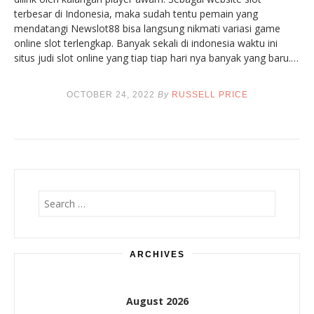
terbesar di Indonesia, maka sudah tentu pemain yang
mendatangi Newslot88 bisa langsung nikmati variasi game
online slot terlengkap. Banyak sekali di indonesia waktu ini
situs judi slot online yang tiap tiap hari nya banyak yang baru.…
OCTOBER 24, 2022
By
RUSSELL PRICE
Search
for:
ARCHIVES
August 2026