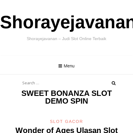
Skip
Shorayejavana
to
content
Shorayejavanan – Judi Slot Online Terbaik
Menu
Search
for:
SWEET BONANZA SLOT
DEMO SPIN
SLOT GACOR
Wonder of Ages Ulasan Slot