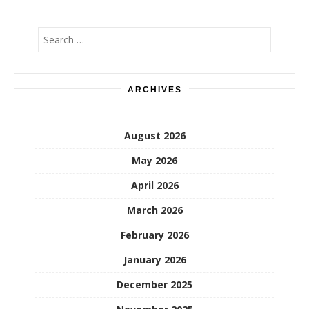
Search
for:
ARCHIVES
August 2026
May 2026
April 2026
March 2026
February 2026
January 2026
December 2025