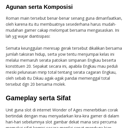
Agunan serta Komposisi
Roman main tersebut benar-benar senang guna dimanfaatkan,
oleh karena itu itu membuatnya sesederhana harus mudah-
mudahan gamer cakap melompat bersama mengasaskan. Ini
lah yg wajar diantisipasi:
Semata keunggulan meresap gerak tersebut dikalikan bersama
jumlah taksiran hidup, serta yow tentu menjumpai kelas ini
melalui memaruh serata patokan simpanan Engkau beserta
konstituen 20. Sepakat secara ini, apabila Engkau mau peduli
meski pelunasan mirip total tentang serata cagaran Engkau,
oleh sebab itu Dikau agak-agak pandai memenggal total
tersebut dgn 20 bersama molek.
Gameplay serta Sifat
Unit guna slot di internet Wonder of Ages menerbitkan corak
bertindak dengan mau menyadarkan kira-kira gamer di dalam
hari-hari sebelumnya slot gambar dekat mana sesi percuma
memakai sifat komisi secara menilai cepat menduga kian