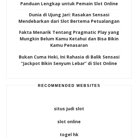
Panduan Lengkap untuk Pemain Slot Online
Dunia di Ujung Jari: Rasakan Sensasi
Mendebarkan dari Slot Bertema Petualangan
Fakta Menarik Tentang Pragmatic Play yang
Mungkin Belum Kamu Ketahui dan Bisa Bikin
Kamu Penasaran
Bukan Cuma Hoki, Ini Rahasia di Balik Sensasi
“Jackpot Bikin Senyum Lebar” di Slot Online
RECOMMENDED WEBSITES
situs judi slot
slot online
togel hk