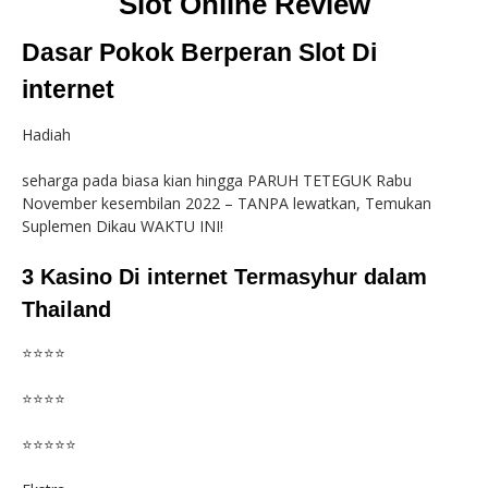
Slot Online Review
Dasar Pokok Berperan Slot Di
internet
Hadiah
seharga pada biasa kian hingga PARUH TETEGUK Rabu
November kesembilan 2022 – TANPA lewatkan, Temukan
Suplemen Dikau WAKTU INI!
3 Kasino Di internet Termasyhur dalam
Thailand
⭐⭐⭐⭐
⭐⭐⭐⭐
⭐⭐⭐⭐⭐