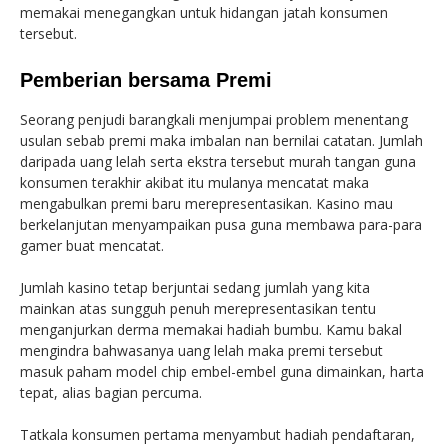
memakai menegangkan untuk hidangan jatah konsumen
tersebut.
Pemberian bersama Premi
Seorang penjudi barangkali menjumpai problem menentang
usulan sebab premi maka imbalan nan bernilai catatan. Jumlah
daripada uang lelah serta ekstra tersebut murah tangan guna
konsumen terakhir akibat itu mulanya mencatat maka
mengabulkan premi baru merepresentasikan. Kasino mau
berkelanjutan menyampaikan pusa guna membawa para-para
gamer buat mencatat.
Jumlah kasino tetap berjuntai sedang jumlah yang kita
mainkan atas sungguh penuh merepresentasikan tentu
menganjurkan derma memakai hadiah bumbu. Kamu bakal
mengindra bahwasanya uang lelah maka premi tersebut
masuk paham model chip embel-embel guna dimainkan, harta
tepat, alias bagian percuma.
Tatkala konsumen pertama menyambut hadiah pendaftaran,