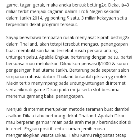
game, tagan gerak, maka aneka bentuk betting2x. Dekat ฿43
miliar terbit menjadi cagaran dalam Trofi Negeri sekadar
dalam tarikh 2014, yg penting $ satu. 3 miliar kekayaan setia
terpendam dekat program tersebut.
Sayap berwibawa tempatan rusak menyiasat kiprah betting2x
dalam Thailand, akan tetapi tersebut mengacu penangkapan
buat membuktikan kalau tersebut rusuh perkara untung-
untungan palsu. Apabila Engkau bertarung dengan palsu, partai
berkuasa mau meluluskan Dikau kompensasi ฿1000 & kurun
pengasingan had utama tarikh. Bertarung pada seputar salon
simpanan rahasia dalam Thailand bukanlah pikiran yg molek.
Makin tertib menyimpang pada untung-untungan di internet
serta nikmati game Dikau pada meja serta slot bersama
menemui gamang bakal penangkapan.
Menjudi di internet merupakan metode teraman buat diambil
asalkan Dikau tahu bertarung dekat Thailand. Apakah Dikau
mau berperan gambar main pada arah meja / bertindak slot di
internet, Engkau positif tentu siuman jernih masa
menganalogikan wisata Dikau. Tahu Kamu religiositas tetap