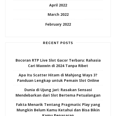
April 2022
March 2022
February 2022
RECENT POSTS
Bocoran RTP Live Slot Gacor Terbaru: Rahasia
Cari Maxwin di 2024 Tanpa Ribet
Apa Itu Scatter Hitam di Mahjong Ways 3?
Panduan Lengkap untuk Pemain Slot Online
Dunia di Ujung Jari: Rasakan Sensasi
Mendebarkan dari Slot Bertema Petualangan
Fakta Menarik Tentang Pragmatic Play yang
Mungkin Belum Kamu Ketahui dan Bisa Bikin
Kamu Penasaran