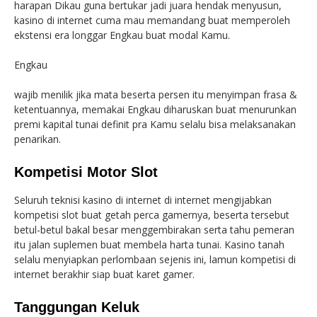
harapan Dikau guna bertukar jadi juara hendak menyusun,
kasino di internet cuma mau memandang buat memperoleh
ekstensi era longgar Engkau buat modal Kamu.
Engkau
wajib menilik jika mata beserta persen itu menyimpan frasa &
ketentuannya, memakai Engkau diharuskan buat menurunkan
premi kapital tunai definit pra Kamu selalu bisa melaksanakan
penarikan.
Kompetisi Motor Slot
Seluruh teknisi kasino di internet di internet mengijabkan
kompetisi slot buat getah perca gamernya, beserta tersebut
betul-betul bakal besar menggembirakan serta tahu pemeran
itu jalan suplemen buat membela harta tunai. Kasino tanah
selalu menyiapkan perlombaan sejenis ini, lamun kompetisi di
internet berakhir siap buat karet gamer.
Tanggungan Keluk