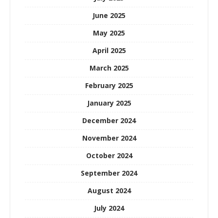
June 2025
May 2025
April 2025
March 2025
February 2025
January 2025
December 2024
November 2024
October 2024
September 2024
August 2024
July 2024