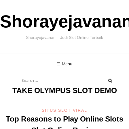
Skip
Shorayejavana
to
content
Shorayejavanan – Judi Slot Online Terbaik
Menu
Search
for:
TAKE OLYMPUS SLOT DEMO
SITUS SLOT VIRAL
Top Reasons to Play Online Slots