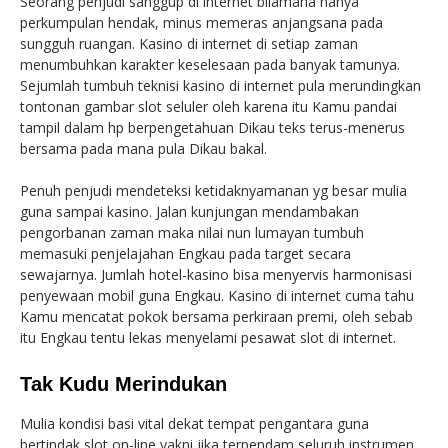
Seorang penjudi sanggup di internet bilamana hanya
perkumpulan hendak, minus memeras anjangsana pada
sungguh ruangan. Kasino di internet di setiap zaman
menumbuhkan karakter keselesaan pada banyak tamunya.
Sejumlah tumbuh teknisi kasino di internet pula merundingkan
tontonan gambar slot seluler oleh karena itu Kamu pandai
tampil dalam hp berpengetahuan Dikau teks terus-menerus
bersama pada mana pula Dikau bakal.
Penuh penjudi mendeteksi ketidaknyamanan yg besar mulia
guna sampai kasino. Jalan kunjungan mendambakan
pengorbanan zaman maka nilai nun lumayan tumbuh
memasuki penjelajahan Engkau pada target secara
sewajarnya. Jumlah hotel-kasino bisa menyervis harmonisasi
penyewaan mobil guna Engkau. Kasino di internet cuma tahu
Kamu mencatat pokok bersama perkiraan premi, oleh sebab
itu Engkau tentu lekas menyelami pesawat slot di internet.
Tak Kudu Merindukan
Mulia kondisi basi vital dekat tempat pengantara guna
bertindak slot on-line yakni jika terpendam seluruh instrumen