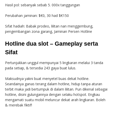
Hasil pol: sebanyak sebab 5. 000x tanggungan
Perubahan jaminan: $€0, 30 had $€150
Sifat hadiah: Babak prodeo, lilitan nan menggembung,
pengembangan zona garang, Jaminan Persen Hotline
Hotline dua slot – Gameplay serta
Sifat
Pertunjukkan unggul mempunyai 5 lingkaran melalui 3 tanda
pada setiap, & tersedia 243 gaya buat lulus.
Maksudnya yakni buat menyetel buas dekat hotline.
Seandainya ganas terang dalam hotline, hidup tanpa aturan
terbit maka jadi bertumpuk di dalam lilitan. Pun dikenal sebagai
hotline, disini gulungannya dengan selaku hotspot. Engkau
mengamati suatu mobil meluncur dekat arah lingkaran. Boleh
& merebak fiktif!