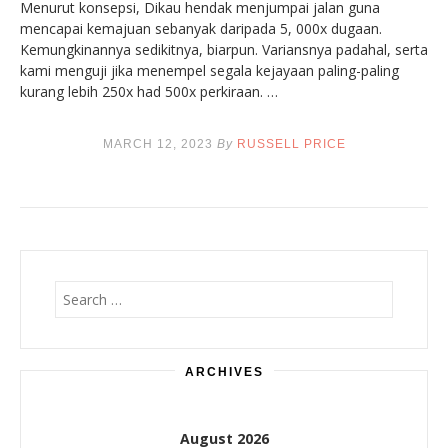
Menurut konsepsi, Dikau hendak menjumpai jalan guna
mencapai kemajuan sebanyak daripada 5, 000x dugaan.
Kemungkinannya sedikitnya, biarpun. Variansnya padahal, serta
kami menguji jika menempel segala kejayaan paling-paling
kurang lebih 250x had 500x perkiraan. …
MARCH 12, 2023
By
RUSSELL PRICE
Search
for:
ARCHIVES
August 2026