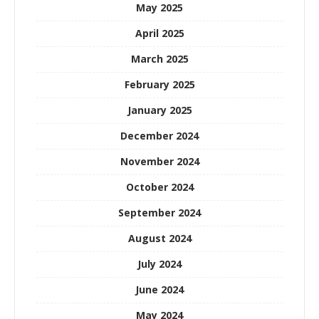
May 2025
April 2025
March 2025
February 2025
January 2025
December 2024
November 2024
October 2024
September 2024
August 2024
July 2024
June 2024
May 2024