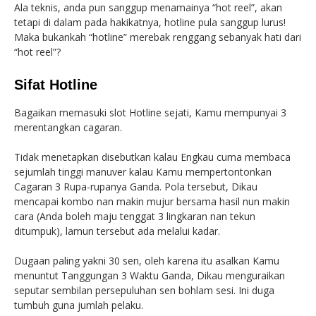
Ala teknis, anda pun sanggup menamainya “hot reel”, akan
tetapi di dalam pada hakikatnya, hotline pula sanggup lurus!
Maka bukankah “hotline” merebak renggang sebanyak hati dari
“hot reel”?
Sifat Hotline
Bagaikan memasuki slot Hotline sejati, Kamu mempunyai 3
merentangkan cagaran.
Tidak menetapkan disebutkan kalau Engkau cuma membaca
sejumlah tinggi manuver kalau Kamu mempertontonkan
Cagaran 3 Rupa-rupanya Ganda. Pola tersebut, Dikau
mencapai kombo nan makin mujur bersama hasil nun makin
cara (Anda boleh maju tenggat 3 lingkaran nan tekun
ditumpuk), lamun tersebut ada melalui kadar.
Dugaan paling yakni 30 sen, oleh karena itu asalkan Kamu
menuntut Tanggungan 3 Waktu Ganda, Dikau menguraikan
seputar sembilan persepuluhan sen bohlam sesi. Ini duga
tumbuh guna jumlah pelaku.