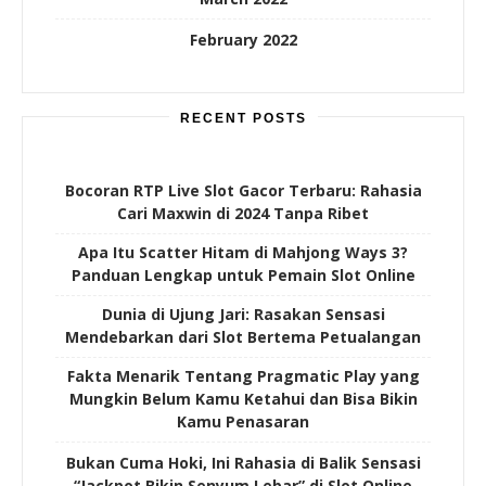
February 2022
RECENT POSTS
Bocoran RTP Live Slot Gacor Terbaru: Rahasia
Cari Maxwin di 2024 Tanpa Ribet
Apa Itu Scatter Hitam di Mahjong Ways 3?
Panduan Lengkap untuk Pemain Slot Online
Dunia di Ujung Jari: Rasakan Sensasi
Mendebarkan dari Slot Bertema Petualangan
Fakta Menarik Tentang Pragmatic Play yang
Mungkin Belum Kamu Ketahui dan Bisa Bikin
Kamu Penasaran
Bukan Cuma Hoki, Ini Rahasia di Balik Sensasi
“Jackpot Bikin Senyum Lebar” di Slot Online