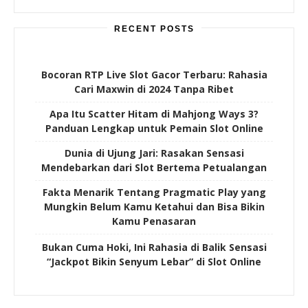
RECENT POSTS
Bocoran RTP Live Slot Gacor Terbaru: Rahasia
Cari Maxwin di 2024 Tanpa Ribet
Apa Itu Scatter Hitam di Mahjong Ways 3?
Panduan Lengkap untuk Pemain Slot Online
Dunia di Ujung Jari: Rasakan Sensasi
Mendebarkan dari Slot Bertema Petualangan
Fakta Menarik Tentang Pragmatic Play yang
Mungkin Belum Kamu Ketahui dan Bisa Bikin
Kamu Penasaran
Bukan Cuma Hoki, Ini Rahasia di Balik Sensasi
“Jackpot Bikin Senyum Lebar” di Slot Online