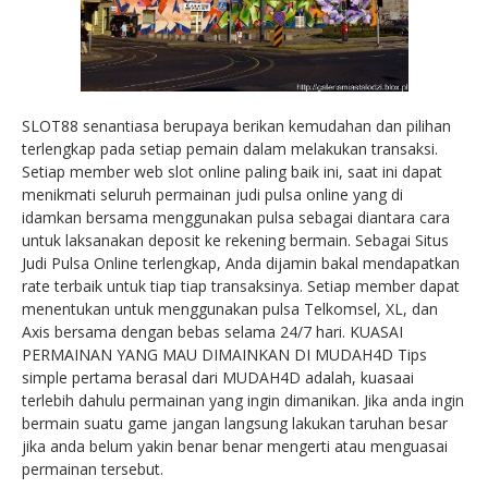
SLOT88 senantiasa berupaya berikan kemudahan dan pilihan
terlengkap pada setiap pemain dalam melakukan transaksi.
Setiap member web slot online paling baik ini, saat ini dapat
menikmati seluruh permainan judi pulsa online yang di
idamkan bersama menggunakan pulsa sebagai diantara cara
untuk laksanakan deposit ke rekening bermain. Sebagai Situs
Judi Pulsa Online terlengkap, Anda dijamin bakal mendapatkan
rate terbaik untuk tiap tiap transaksinya. Setiap member dapat
menentukan untuk menggunakan pulsa Telkomsel, XL, dan
Axis bersama dengan bebas selama 24/7 hari. KUASAI
PERMAINAN YANG MAU DIMAINKAN DI MUDAH4D Tips
simple pertama berasal dari MUDAH4D adalah, kuasaai
terlebih dahulu permainan yang ingin dimanikan. Jika anda ingin
bermain suatu game jangan langsung lakukan taruhan besar
jika anda belum yakin benar benar mengerti atau menguasai
permainan tersebut.