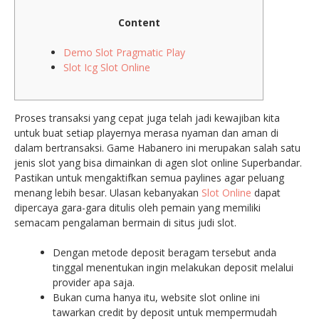
Content
Demo Slot Pragmatic Play
Slot Icg Slot Online
Proses transaksi yang cepat juga telah jadi kewajiban kita
untuk buat setiap playernya merasa nyaman dan aman di
dalam bertransaksi. Game Habanero ini merupakan salah satu
jenis slot yang bisa dimainkan di agen slot online Superbandar.
Pastikan untuk mengaktifkan semua paylines agar peluang
menang lebih besar. Ulasan kebanyakan
Slot Online
dapat
dipercaya gara-gara ditulis oleh pemain yang memiliki
semacam pengalaman bermain di situs judi slot.
Dengan metode deposit beragam tersebut anda
tinggal menentukan ingin melakukan deposit melalui
provider apa saja.
Bukan cuma hanya itu, website slot online ini
tawarkan credit by deposit untuk mempermudah