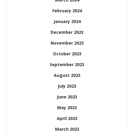
February 2024
January 2024
December 2023
November 2023
October 2023
September 2023
August 2023
July 2023
June 2023
May 2023
April 2023
March 2023