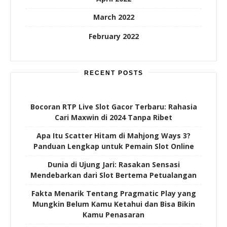
March 2022
February 2022
RECENT POSTS
Bocoran RTP Live Slot Gacor Terbaru: Rahasia
Cari Maxwin di 2024 Tanpa Ribet
Apa Itu Scatter Hitam di Mahjong Ways 3?
Panduan Lengkap untuk Pemain Slot Online
Dunia di Ujung Jari: Rasakan Sensasi
Mendebarkan dari Slot Bertema Petualangan
Fakta Menarik Tentang Pragmatic Play yang
Mungkin Belum Kamu Ketahui dan Bisa Bikin
Kamu Penasaran