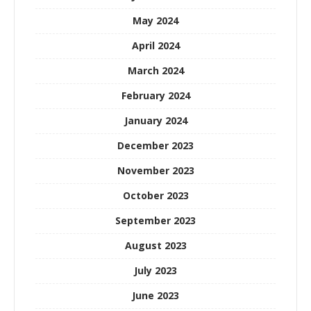
May 2024
April 2024
March 2024
February 2024
January 2024
December 2023
November 2023
October 2023
September 2023
August 2023
July 2023
June 2023