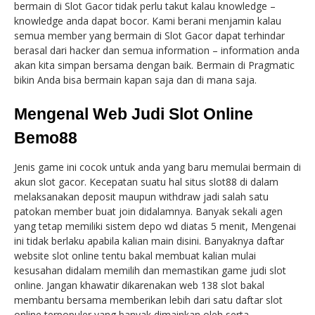
bermain di Slot Gacor tidak perlu takut kalau knowledge –
knowledge anda dapat bocor. Kami berani menjamin kalau
semua member yang bermain di Slot Gacor dapat terhindar
berasal dari hacker dan semua information – information anda
akan kita simpan bersama dengan baik. Bermain di Pragmatic
bikin Anda bisa bermain kapan saja dan di mana saja.
Mengenal Web Judi Slot Online
Bemo88
Jenis game ini cocok untuk anda yang baru memulai bermain di
akun slot gacor. Kecepatan suatu hal situs slot88 di dalam
melaksanakan deposit maupun withdraw jadi salah satu
patokan member buat join didalamnya. Banyak sekali agen
yang tetap memiliki sistem depo wd diatas 5 menit, Mengenai
ini tidak berlaku apabila kalian main disini. Banyaknya daftar
website slot online tentu bakal membuat kalian mulai
kesusahan didalam memilih dan memastikan game judi slot
online. Jangan khawatir dikarenakan web 138 slot bakal
membantu bersama memberikan lebih dari satu daftar slot
online terpopuler yang banyak dimainkan oleh serta