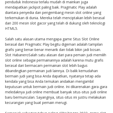
penduduk Indonesia terlalu mudah di mainkan juga
mendapatkan jackpot paling baik. Pragmatic Play adalah
diantara penyedia dan pengembang mesin slot online yang
terkemukan di dunia. Mereka telah menciptakan lebih berasal
dari 200 mesin slot gacor yang telah di dukung oleh teknologi
HTML5.
Salah satu alasan utama mengapa game Situs Slot Online
berasal dari Pragmatic Play begitu digemari adalah tampilan
grafis yang benar-benar menarik dan tidak bikin jadi bosan.
Slot HabaneroSalah satu alasan dari para pemain judi memilih
slot online sebagai permainannya adalah karena mutu grafis
berasal dari bermacam permainan slot lebih bagus
dibandingkan permainan judi lainnya. Di balik kemudahan
bermain judi yang bisa Anda dapatkan, nyatanya tetap ada
kendala yang bisa Anda temukan andaikan mengambil
keputusan untuk bermain judi online. Ini dikarenakan gara-gara
meledaknya judi online membuat banyak situs-situs judi online
baru bermunculan. Sayangnya, situs-situs ini justru melakukan
kecurangan yang buat pemain merugi.