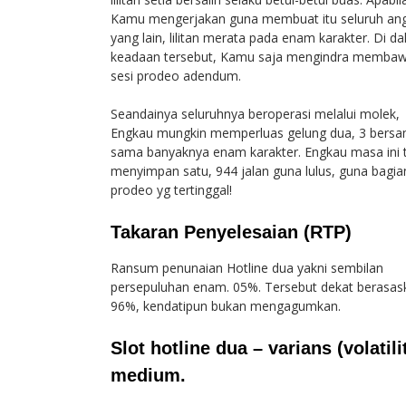
Kamu mengerjakan guna membuat itu seluruh ang
yang lain, lilitan merata pada enam karakter. Di d
keadaan tersebut, Kamu saja mengindra memba
sesi prodeo adendum.
Seandainya seluruhnya beroperasi melalui molek,
Engkau mungkin memperluas gelung dua, 3 bers
sama banyaknya enam karakter. Engkau masa ini 
menyimpan satu, 944 jalan guna lulus, guna bagia
prodeo yg tertinggal!
Takaran Penyelesaian (RTP)
Ransum penunaian Hotline dua yakni sembilan
persepuluhan enam. 05%. Tersebut dekat berasas
96%, kendatipun bukan mengagumkan.
Slot hotline dua – varians (volatili
medium.