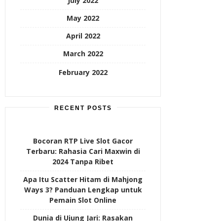
July 2022
May 2022
April 2022
March 2022
February 2022
RECENT POSTS
Bocoran RTP Live Slot Gacor
Terbaru: Rahasia Cari Maxwin di
2024 Tanpa Ribet
Apa Itu Scatter Hitam di Mahjong
Ways 3? Panduan Lengkap untuk
Pemain Slot Online
Dunia di Ujung Jari: Rasakan