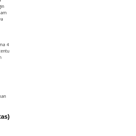
in
alam
wa
ama 4
tentu
n
kan
tas)