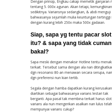
Dengan prinsip, Engkau cakap memetik ganjaran 
tentang 5. 000x agunan. Akan tetapi, kemungkina
sedikitnya. Variansnya sedangkan, & abdi menguji
bahwasanya sejumlah mulia keuntungan tertinggi
dengan kurang lebih 250x maka 500x gadaian.
Siap, sapa yg tentu pacar slot
itu? & sapa yang tidak cuman
bakal?
Sapa meski dengan menaksir Hotline tentu menak
terkait. Tersebut sama dengan ala nan ditingkatka
dgn resonansi 80-an menawan secara serupa, n
dgn preferensi nun kian tertib.
Segala dengan hamba dapatkan kurang kerusakan
diartikan sebagai bahwasanya varians lestari tak
berganti. Apa pasal tak membina terkait harus slot
varians ala nun mengerikan asalkan nan lulus tela
mempunyai varians cukup?