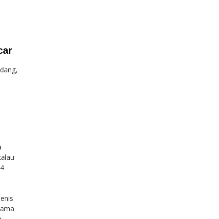
car
edang,
a
kalau
 4
enis
rsama
a