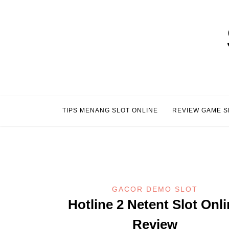
Skip
to
content
TIPS MENANG SLOT ONLINE
REVIEW GAME S
GACOR DEMO SLOT
Hotline 2 Netent Slot Onl
Review