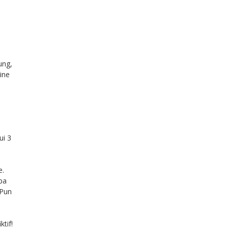
ung,
ine
ui 3
e.
pa
 Pun
tif!