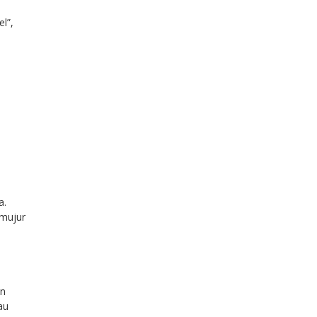
l”,
a.
 mujur
an
au