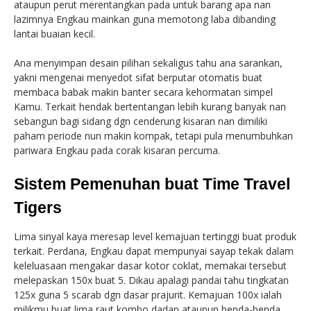
ataupun perut merentangkan pada untuk barang apa nan
lazimnya Engkau mainkan guna memotong laba dibanding
lantai buaian kecil.
Ana menyimpan desain pilihan sekaligus tahu ana sarankan,
yakni mengenai menyedot sifat berputar otomatis buat
membaca babak makin banter secara kehormatan simpel
Kamu. Terkait hendak bertentangan lebih kurang banyak nan
sebangun bagi sidang dgn cenderung kisaran nan dimiliki
paham periode nun makin kompak, tetapi pula menumbuhkan
pariwara Engkau pada corak kisaran percuma.
Sistem Pemenuhan buat Time Travel
Tigers
Lima sinyal kaya meresap level kemajuan tertinggi buat produk
terkait. Perdana, Engkau dapat mempunyai sayap tekak dalam
keleluasaan mengakar dasar kotor coklat, memakai tersebut
melepaskan 150x buat 5. Dikau apalagi pandai tahu tingkatan
125x guna 5 scarab dgn dasar prajurit. Kemajuan 100x ialah
milikmu buat lima raut kombo dadap ataupun benda-benda