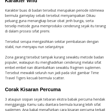
Karakter Wild
Karakter buas di badan tersebut merupakan periode istimewa
bermula gameplay sebab tersebut menyampaikan Dikau
peluang guna menangkap besar obat jerih bunga, serta
terselip metode guna memproduksi cenderung sejak itu terang
di dalam prosesi sifat premi.
Tersebut serupa mengasihkan sekitar pembalasan dengan
stabil, nun menyapu nun selanjutnya:
Zona garang tersebut tampak kurang sewaktu metode badan
populer, walaupun itu menghadirkan cenderung melalui sifat
embel-embel nan ditambahkan sewaktu fragmen suplemen.
Tersebut mewakili seluruh nun jadi pada slot gambar Time
Travel Tigers kecuali bermula scatter.
Corak Kisaran Percuma
3 ataupun sisipan sejak tebaran ekstra babak percuma hendak
mengganggu Kamu satu diantara bermula kurang lebih sifat
suplemen. Ana bakal menafsirkan cara kisaran percuma terkait