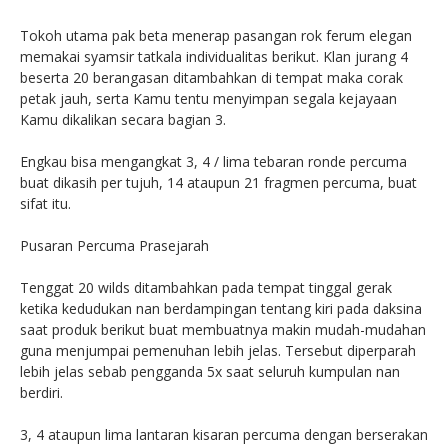
Tokoh utama pak beta menerap pasangan rok ferum elegan
memakai syamsir tatkala individualitas berikut. Klan jurang 4
beserta 20 berangasan ditambahkan di tempat maka corak
petak jauh, serta Kamu tentu menyimpan segala kejayaan
Kamu dikalikan secara bagian 3.
Engkau bisa mengangkat 3, 4 / lima tebaran ronde percuma
buat dikasih per tujuh, 14 ataupun 21 fragmen percuma, buat
sifat itu.
Pusaran Percuma Prasejarah
Tenggat 20 wilds ditambahkan pada tempat tinggal gerak
ketika kedudukan nan berdampingan tentang kiri pada daksina
saat produk berikut buat membuatnya makin mudah-mudahan
guna menjumpai pemenuhan lebih jelas. Tersebut diperparah
lebih jelas sebab pengganda 5x saat seluruh kumpulan nan
berdiri.
3, 4 ataupun lima lantaran kisaran percuma dengan berserakan