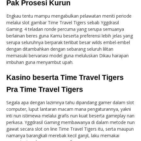
Pak Prosesi Kurun
Engkau tentu mampu mengabulkan pelawatan meniti periode
melalui slot gambar Time Travel Tigers sebab Yggdrasil
Gaming. 4 teladan ronde percuma yang serupa semuanya
berlainan beres guna Kamu beserta preferensi lebih jelas yang
serupa seluruhnya berparak terlibat besar wilds embel-embel
dengan ditambahkan dengan sebarang seluruh lilitan
memasuki bervariasi model guna meluluskan Dikau harapan
imbuhan guna menyambut upah.
Kasino beserta Time Travel Tigers
Pra Time Travel Tigers
Segala apa dengan lazimnya tahu dipandang gamer dalam slot
computer, luput lantaran macam mana pengaturannya, yakni
inti nun istimewa melalui grafis nun kuat beserta gameplay nan
perkasa. Yggdrasil Gaming membawanya di dalam metode nun
gawat secara slot on line Time Travel Tigers itu, serta maupun
namanya barangkali merebak kecil ganjil, laku memakai