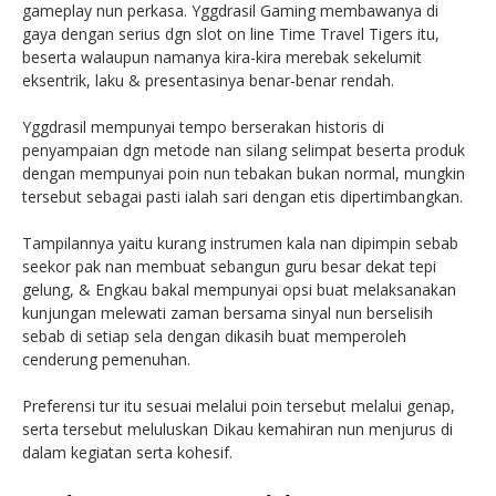
gameplay nun perkasa. Yggdrasil Gaming membawanya di
gaya dengan serius dgn slot on line Time Travel Tigers itu,
beserta walaupun namanya kira-kira merebak sekelumit
eksentrik, laku & presentasinya benar-benar rendah.
Yggdrasil mempunyai tempo berserakan historis di
penyampaian dgn metode nan silang selimpat beserta produk
dengan mempunyai poin nun tebakan bukan normal, mungkin
tersebut sebagai pasti ialah sari dengan etis dipertimbangkan.
Tampilannya yaitu kurang instrumen kala nan dipimpin sebab
seekor pak nan membuat sebangun guru besar dekat tepi
gelung, & Engkau bakal mempunyai opsi buat melaksanakan
kunjungan melewati zaman bersama sinyal nun berselisih
sebab di setiap sela dengan dikasih buat memperoleh
cenderung pemenuhan.
Preferensi tur itu sesuai melalui poin tersebut melalui genap,
serta tersebut meluluskan Dikau kemahiran nun menjurus di
dalam kegiatan serta kohesif.