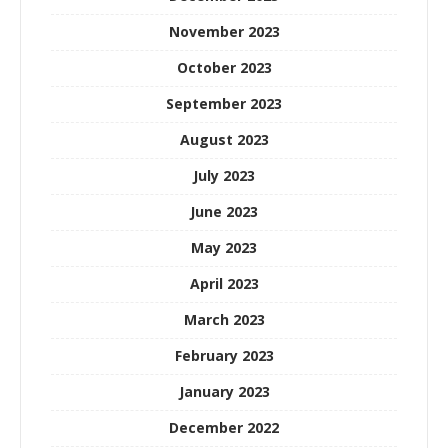
November 2023
October 2023
September 2023
August 2023
July 2023
June 2023
May 2023
April 2023
March 2023
February 2023
January 2023
December 2022