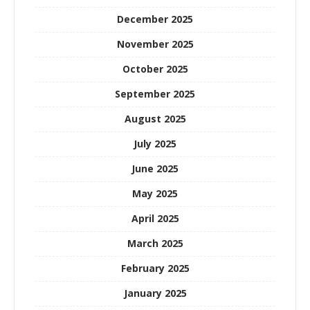
December 2025
November 2025
October 2025
September 2025
August 2025
July 2025
June 2025
May 2025
April 2025
March 2025
February 2025
January 2025