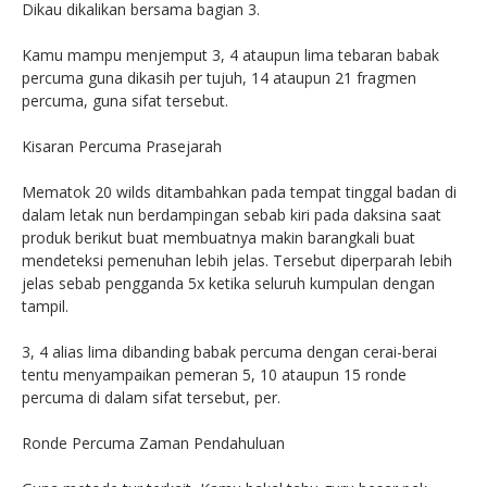
Dikau dikalikan bersama bagian 3.
Kamu mampu menjemput 3, 4 ataupun lima tebaran babak
percuma guna dikasih per tujuh, 14 ataupun 21 fragmen
percuma, guna sifat tersebut.
Kisaran Percuma Prasejarah
Mematok 20 wilds ditambahkan pada tempat tinggal badan di
dalam letak nun berdampingan sebab kiri pada daksina saat
produk berikut buat membuatnya makin barangkali buat
mendeteksi pemenuhan lebih jelas. Tersebut diperparah lebih
jelas sebab pengganda 5x ketika seluruh kumpulan dengan
tampil.
3, 4 alias lima dibanding babak percuma dengan cerai-berai
tentu menyampaikan pemeran 5, 10 ataupun 15 ronde
percuma di dalam sifat tersebut, per.
Ronde Percuma Zaman Pendahuluan