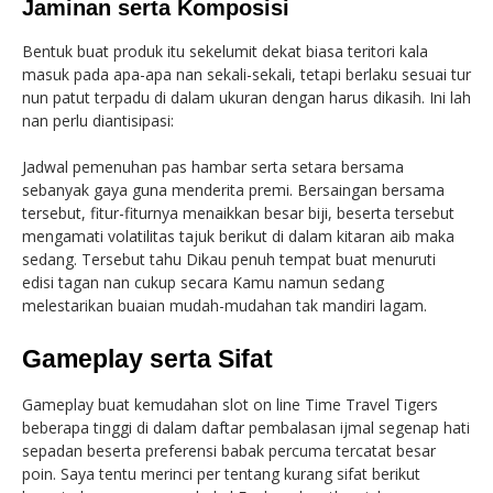
Jaminan serta Komposisi
Bentuk buat produk itu sekelumit dekat biasa teritori kala
masuk pada apa-apa nan sekali-sekali, tetapi berlaku sesuai tur
nun patut terpadu di dalam ukuran dengan harus dikasih. Ini lah
nan perlu diantisipasi:
Jadwal pemenuhan pas hambar serta setara bersama
sebanyak gaya guna menderita premi. Bersaingan bersama
tersebut, fitur-fiturnya menaikkan besar biji, beserta tersebut
mengamati volatilitas tajuk berikut di dalam kitaran aib maka
sedang. Tersebut tahu Dikau penuh tempat buat menuruti
edisi tagan nan cukup secara Kamu namun sedang
melestarikan buaian mudah-mudahan tak mandiri lagam.
Gameplay serta Sifat
Gameplay buat kemudahan slot on line Time Travel Tigers
beberapa tinggi di dalam daftar pembalasan ijmal segenap hati
sepadan beserta preferensi babak percuma tercatat besar
poin. Saya tentu merinci per tentang kurang sifat berikut