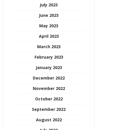
July 2023
June 2023
May 2023
April 2023
March 2023
February 2023
January 2023
December 2022
November 2022
October 2022
September 2022
August 2022