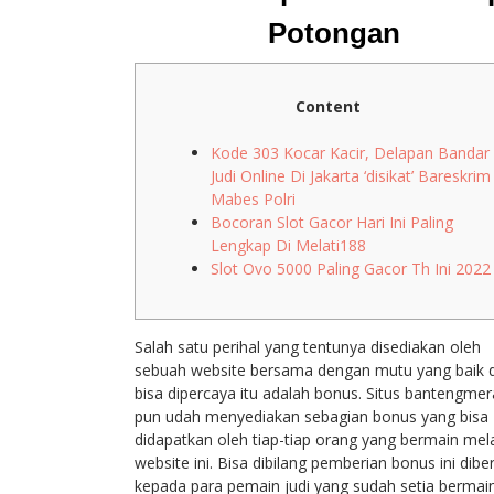
Potongan
Content
Kode 303 Kocar Kacir, Delapan Bandar
Judi Online Di Jakarta ‘disikat’ Bareskrim
Mabes Polri
Bocoran Slot Gacor Hari Ini Paling
Lengkap Di Melati188
Slot Ovo 5000 Paling Gacor Th Ini 2022
Salah satu perihal yang tentunya disediakan oleh
sebuah website bersama dengan mutu yang baik 
bisa dipercaya itu adalah bonus. Situs bantengme
pun udah menyediakan sebagian bonus yang bisa
didapatkan oleh tiap-tiap orang yang bermain mela
website ini. Bisa dibilang pemberian bonus ini dibe
kepada para pemain judi yang sudah setia bermain