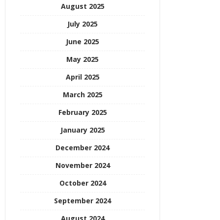
August 2025
July 2025
June 2025
May 2025
April 2025
March 2025
February 2025
January 2025
December 2024
November 2024
October 2024
September 2024
August 2024