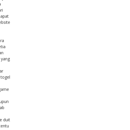
a
ri
dapat
ebsite
ra
tia
an
 yang
ar
 togel
 game
aupun
bab
e duit
tentu