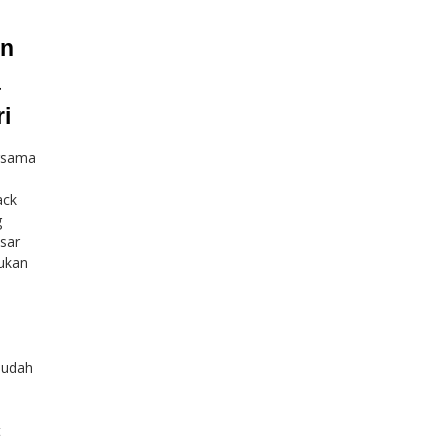
an
a
ri
rsama
ack
g
sar
kukan
a
 udah
t