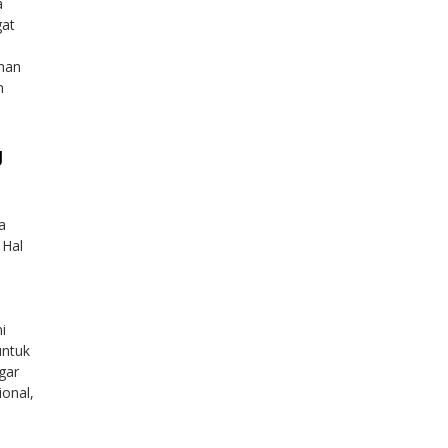
a
gat
han
n
g
a
 Hal
i
untuk
gar
ional,