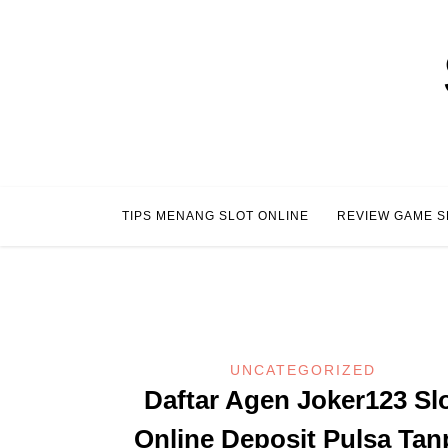
Skip
to
content
TIPS MENANG SLOT ONLINE
REVIEW GAME S
UNCATEGORIZED
Daftar Agen Joker123 Sl
Online Deposit Pulsa Tan