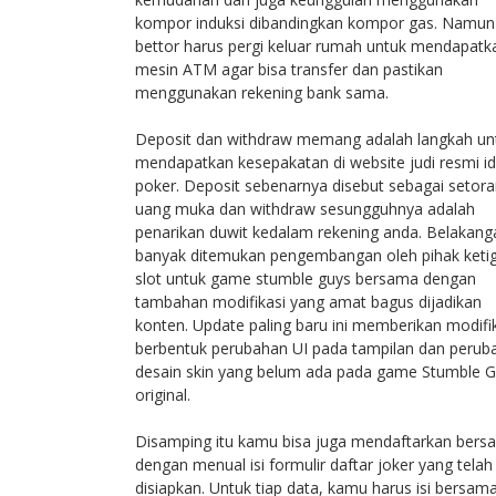
kompor induksi dibandingkan kompor gas. Namun
bettor harus pergi keluar rumah untuk mendapatk
mesin ATM agar bisa transfer dan pastikan
menggunakan rekening bank sama.
Deposit dan withdraw memang adalah langkah un
mendapatkan kesepakatan di website judi resmi i
poker. Deposit sebenarnya disebut sebagai setor
uang muka dan withdraw sesungguhnya adalah
penarikan duwit kedalam rekening anda. Belakanga
banyak ditemukan pengembangan oleh pihak keti
slot untuk game stumble guys bersama dengan
tambahan modifikasi yang amat bagus dijadikan
konten. Update paling baru ini memberikan modifi
berbentuk perubahan UI pada tampilan dan perub
desain skin yang belum ada pada game Stumble 
original.
Disamping itu kamu bisa juga mendaftarkan bers
dengan menual isi formulir daftar joker yang telah
disiapkan. Untuk tiap data, kamu harus isi bersam