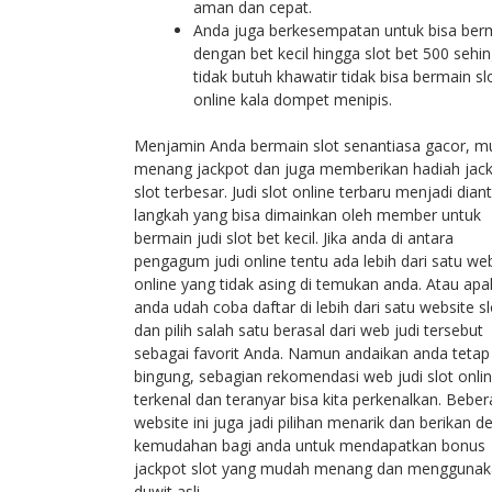
aman dan cepat.
Anda juga berkesempatan untuk bisa ber
dengan bet kecil hingga slot bet 500 sehi
tidak butuh khawatir tidak bisa bermain sl
online kala dompet menipis.
Menjamin Anda bermain slot senantiasa gacor, 
menang jackpot dan juga memberikan hadiah jac
slot terbesar. Judi slot online terbaru menjadi dian
langkah yang bisa dimainkan oleh member untuk
bermain judi slot bet kecil. Jika anda di antara
pengagum judi online tentu ada lebih dari satu web
online yang tidak asing di temukan anda. Atau apa
anda udah coba daftar di lebih dari satu website sl
dan pilih salah satu berasal dari web judi tersebut
sebagai favorit Anda. Namun andaikan anda tetap
bingung, sebagian rekomendasi web judi slot onli
terkenal dan teranyar bisa kita perkenalkan. Bebe
website ini juga jadi pilihan menarik dan berikan d
kemudahan bagi anda untuk mendapatkan bonus
jackpot slot yang mudah menang dan mengguna
duwit asli.