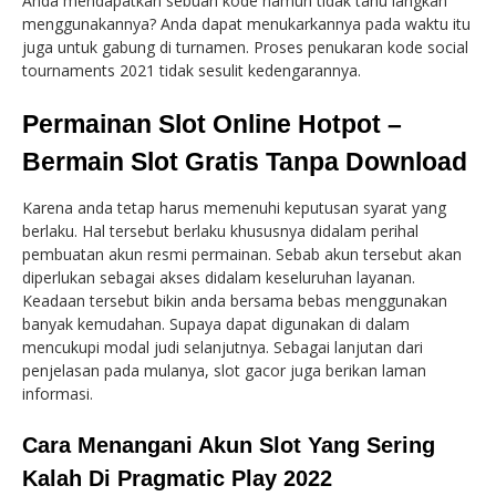
Anda mendapatkan sebuah kode namun tidak tahu langkah
menggunakannya? Anda dapat menukarkannya pada waktu itu
juga untuk gabung di turnamen. Proses penukaran kode social
tournaments 2021 tidak sesulit kedengarannya.
Permainan Slot Online Hotpot –
Bermain Slot Gratis Tanpa Download
Karena anda tetap harus memenuhi keputusan syarat yang
berlaku. Hal tersebut berlaku khususnya didalam perihal
pembuatan akun resmi permainan. Sebab akun tersebut akan
diperlukan sebagai akses didalam keseluruhan layanan.
Keadaan tersebut bikin anda bersama bebas menggunakan
banyak kemudahan. Supaya dapat digunakan di dalam
mencukupi modal judi selanjutnya. Sebagai lanjutan dari
penjelasan pada mulanya, slot gacor juga berikan laman
informasi.
Cara Menangani Akun Slot Yang Sering
Kalah Di Pragmatic Play 2022