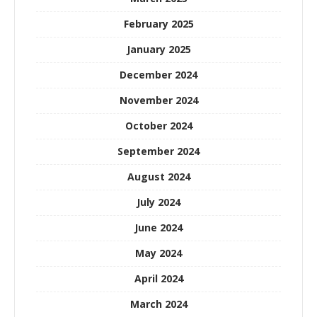
February 2025
January 2025
December 2024
November 2024
October 2024
September 2024
August 2024
July 2024
June 2024
May 2024
April 2024
March 2024