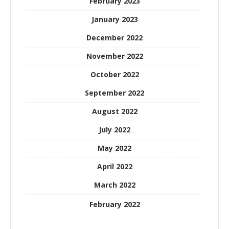
February 2023
January 2023
December 2022
November 2022
October 2022
September 2022
August 2022
July 2022
May 2022
April 2022
March 2022
February 2022