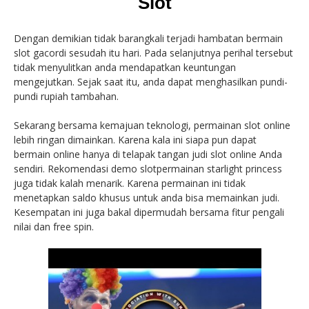
Slot
Dengan demikian tidak barangkali terjadi hambatan bermain
slot gacordi sesudah itu hari. Pada selanjutnya perihal tersebut
tidak menyulitkan anda mendapatkan keuntungan
mengejutkan. Sejak saat itu, anda dapat menghasilkan pundi-
pundi rupiah tambahan.
Sekarang bersama kemajuan teknologi, permainan slot online
lebih ringan dimainkan. Karena kala ini siapa pun dapat
bermain online hanya di telapak tangan judi slot online Anda
sendiri. Rekomendasi demo slotpermainan starlight princess
juga tidak kalah menarik. Karena permainan ini tidak
menetapkan saldo khusus untuk anda bisa memainkan judi.
Kesempatan ini juga bakal dipermudah bersama fitur pengali
nilai dan free spin.