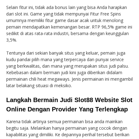
Selain fitur ini, tidak ada bonus lain yang bisa Anda harapkan
dari slot ini. Game yang tidak mempunyai Fitur Free Spins
umumnya memiliki fitur game dasar acak untuk menolong
pemain mendapatkan kemenangan besar. RTP 96,5% game ini
sedikit di atas rata-rata industri, bersama dengan keunggulan
3,5%.
Tentunya dari sekian banyak situs yang keluar, pemain juga
kudu pandai pilih mana yang terpercaya dan punyai service
yang berkwalitas, dan mana yang merupakan situs judi palsu.
Kebebasan dalam bermain judi kini juga diberikan didalam
permainan chili heat megaways. Jenis permainan ini mengambil
latar belakang situasi di meksiko.
Langkah Bermain Judi Slot88 Website Slot
Online Dengan Provider Yang Terlengkap
Karena tidak artinya semua permainan bisa anda mainkan
begitu saja. Melainkan hanya permainan yang cocok dengan
kapabilitas yang dimiliki. Ke depannya perihal tersebut berikan