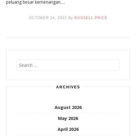
peluang besar kemenangan.…
OCTOBER 24, 2022
By
RUSSELL PRICE
Search
for:
ARCHIVES
August 2026
May 2026
April 2026