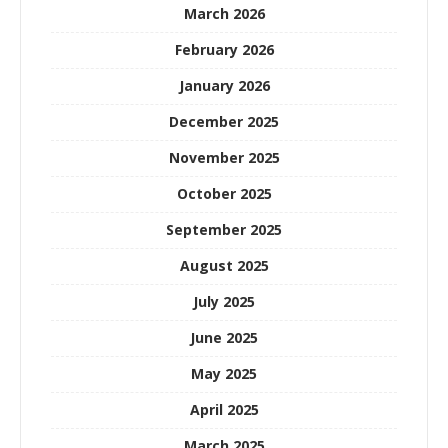
March 2026
February 2026
January 2026
December 2025
November 2025
October 2025
September 2025
August 2025
July 2025
June 2025
May 2025
April 2025
March 2025