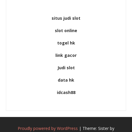
situs judi slot
slot online
togel hk
link gacor
Judi slot
data hk
idcash88
Proudly powered by WordPress
|
Theme: Sister by