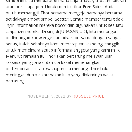
Simbol ini bisa mendarat di mana saja di layar, di dalam ukuran
atau posisi apa pun. Untuk memicu fitur Free Spins, Anda
butuh memanggil Thor bersama mengeja namanya bersama
setidaknya empat simbol Scatter. Semua member tentu tidak
ingin information mereka bocor dan digunakan untuk sesuatu
tanpa izin mereka. Di sini, di JURAGANJUDI, kita menangani
perlindungan knowledge dan privasi bersama dengan sangat
serius, itulah sebabnya kami menerapkan teknologi canggih
untuk memelihara setiap informasi anggota yang kami miliki.
Menurut ramalan itu Thor akan bertarung melawan ular
raksasa yang ganas, dan dia bakal memenangkan
pertempuran. Tetapi walaupun dia menang, Thor bakal
meninggal dunia dikarenakan luka yang dialaminya waktu
bertarung.…
NOVEMBER 5, 2022
By
RUSSELL PRICE