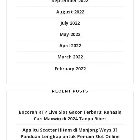
September 2022
August 2022
July 2022
May 2022
April 2022
March 2022
February 2022
RECENT POSTS
Bocoran RTP Live Slot Gacor Terbaru: Rahasia
Cari Maxwin di 2024 Tanpa Ribet
Apa Itu Scatter Hitam di Mahjong Ways 3?
Panduan Lengkap untuk Pemain Slot Online