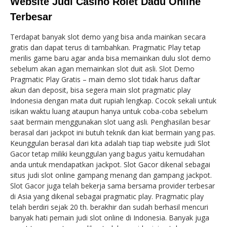
Website Judi Casino Rolet Dadu Online
Terbesar
Terdapat banyak slot demo yang bisa anda mainkan secara
gratis dan dapat terus di tambahkan. Pragmatic Play tetap
merilis game baru agar anda bisa memainkan dulu slot demo
sebelum akan agan memainkan slot duit asli. Slot Demo
Pragmatic Play Gratis – main demo slot tidak harus daftar
akun dan deposit, bisa segera main slot pragmatic play
Indonesia dengan mata duit rupiah lengkap. Cocok sekali untuk
isikan waktu luang ataupun hanya untuk coba-coba sebelum
saat bermain menggunakan slot uang asli. Penghasilan besar
berasal dari jackpot ini butuh teknik dan kiat bermain yang pas.
Keunggulan berasal dari kita adalah tiap tiap website judi Slot
Gacor tetap miliki keunggulan yang bagus yaitu kemudahan
anda untuk mendapatkan jackpot. Slot Gacor dikenal sebagai
situs judi slot online gampang menang dan gampang jackpot.
Slot Gacor juga telah bekerja sama bersama provider terbesar
di Asia yang dikenal sebagai pragmatic play. Pragmatic play
telah berdiri sejak 20 th. berakhir dan sudah berhasil mencuri
banyak hati pemain judi slot online di Indonesia. Banyak juga