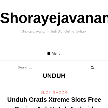
Skip
Shorayejavana
to
content
Shorayejavanan – Judi Slot Online Terbaik
Menu
Search
for:
UNDUH
SLOT GACOR
Unduh Gratis Xtreme Slots Free