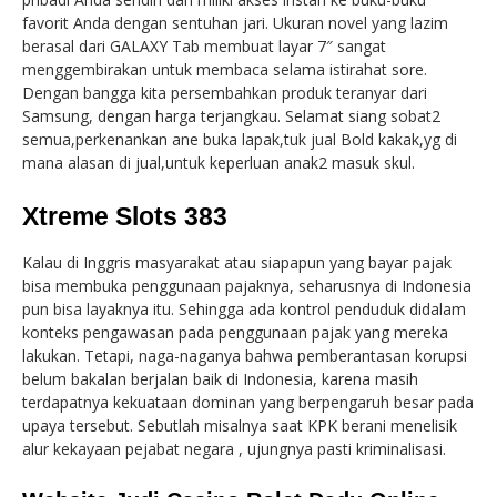
favorit Anda dengan sentuhan jari. Ukuran novel yang lazim
berasal dari GALAXY Tab membuat layar 7″ sangat
menggembirakan untuk membaca selama istirahat sore.
Dengan bangga kita persembahkan produk teranyar dari
Samsung, dengan harga terjangkau. Selamat siang sobat2
semua,perkenankan ane buka lapak,tuk jual Bold kakak,yg di
mana alasan di jual,untuk keperluan anak2 masuk skul.
Xtreme Slots 383
Kalau di Inggris masyarakat atau siapapun yang bayar pajak
bisa membuka penggunaan pajaknya, seharusnya di Indonesia
pun bisa layaknya itu. Sehingga ada kontrol penduduk didalam
konteks pengawasan pada penggunaan pajak yang mereka
lakukan. Tetapi, naga-naganya bahwa pemberantasan korupsi
belum bakalan berjalan baik di Indonesia, karena masih
terdapatnya kekuataan dominan yang berpengaruh besar pada
upaya tersebut. Sebutlah misalnya saat KPK berani menelisik
alur kekayaan pejabat negara , ujungnya pasti kriminalisasi.