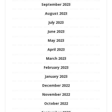
September 2023
August 2023
July 2023
June 2023
May 2023
April 2023
March 2023
February 2023
January 2023
December 2022
November 2022
October 2022