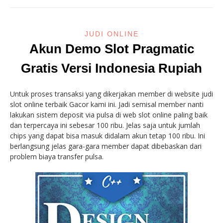
JUDI ONLINE
Akun Demo Slot Pragmatic
Gratis Versi Indonesia Rupiah
Untuk proses transaksi yang dikerjakan member di website judi
slot online terbaik Gacor kami ini. Jadi semisal member nanti
lakukan sistem deposit via pulsa di web slot online paling baik
dan terpercaya ini sebesar 100 ribu. Jelas saja untuk jumlah
chips yang dapat bisa masuk didalam akun tetap 100 ribu. Ini
berlangsung jelas gara-gara member dapat dibebaskan dari
problem biaya transfer pulsa.