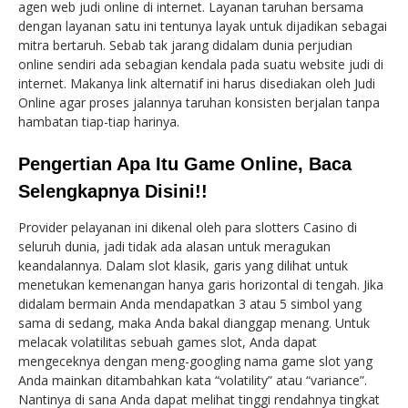
agen web judi online di internet. Layanan taruhan bersama
dengan layanan satu ini tentunya layak untuk dijadikan sebagai
mitra bertaruh. Sebab tak jarang didalam dunia perjudian
online sendiri ada sebagian kendala pada suatu website judi di
internet. Makanya link alternatif ini harus disediakan oleh Judi
Online agar proses jalannya taruhan konsisten berjalan tanpa
hambatan tiap-tiap harinya.
Pengertian Apa Itu Game Online, Baca
Selengkapnya Disini!!
Provider pelayanan ini dikenal oleh para slotters Casino di
seluruh dunia, jadi tidak ada alasan untuk meragukan
keandalannya. Dalam slot klasik, garis yang dilihat untuk
menetukan kemenangan hanya garis horizontal di tengah. Jika
didalam bermain Anda mendapatkan 3 atau 5 simbol yang
sama di sedang, maka Anda bakal dianggap menang. Untuk
melacak volatilitas sebuah games slot, Anda dapat
mengeceknya dengan meng-googling nama game slot yang
Anda mainkan ditambahkan kata “volatility” atau “variance”.
Nantinya di sana Anda dapat melihat tinggi rendahnya tingkat