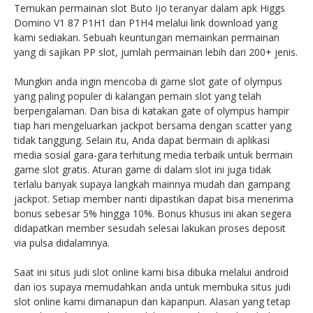
Temukan permainan slot Buto Ijo teranyar dalam apk Higgs
Domino V1 87 P1H1 dan P1H4 melalui link download yang
kami sediakan. Sebuah keuntungan memainkan permainan
yang di sajikan PP slot, jumlah permainan lebih dari 200+ jenis.
Mungkin anda ingin mencoba di game slot gate of olympus
yang paling populer di kalangan pemain slot yang telah
berpengalaman. Dan bisa di katakan gate of olympus hampir
tiap hari mengeluarkan jackpot bersama dengan scatter yang
tidak tanggung. Selain itu, Anda dapat bermain di aplikasi
media sosial gara-gara terhitung media terbaik untuk bermain
game slot gratis. Aturan game di dalam slot ini juga tidak
terlalu banyak supaya langkah mainnya mudah dan gampang
jackpot. Setiap member nanti dipastikan dapat bisa menerima
bonus sebesar 5% hingga 10%. Bonus khusus ini akan segera
didapatkan member sesudah selesai lakukan proses deposit
via pulsa didalamnya.
Saat ini situs judi slot online kami bisa dibuka melalui android
dan ios supaya memudahkan anda untuk membuka situs judi
slot online kami dimanapun dan kapanpun. Alasan yang tetap