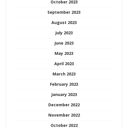
October 2023
September 2023
August 2023
July 2023
June 2023
May 2023
April 2023
March 2023
February 2023
January 2023
December 2022
November 2022
October 2022