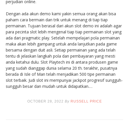
perjudian online.
Dengan ada akun demo kami yakin semua orang akan bisa
paham cara bermain dan trik untuk menang di tiap tiap
permainan. Tujuan berasal dari akun slot demo ini adalah agar
para pecinta slot lebih mengenal tiap tiap permainan slot yang
ada dari pragmatic play. Setelah mempelajari pola permainan
maka akan lebih gampang untuk anda lanjutkan pada game
bersama dengan duit asli. Setiap permainan yang ada telah
tentu di jelaskan langkah pola dan pembayaran yang mesti
anda ketahui dulu. Slot Playtech ini di antara produsen game
yang sudah dianggap dunia selama 20 th. terakhir, pusatnya
berada di Isle of Man telah menjadikan 500 tipe permainan
slot terbaik. Judi slot ini mempunyai jackpot progresif sungguh-
sungguh besar dan mudah untuk didapatkan.…
OCTOBER 28, 2022
By
RUSSELL PRICE