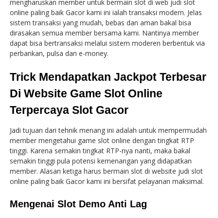
mengharuskan member untuk bermain slot di web judi slot
online paling baik Gacor kami ini ialah transaksi modern. Jelas
sistem transaksi yang mudah, bebas dan aman bakal bisa
dirasakan semua member bersama kami. Nantinya member
dapat bisa bertransaksi melalui sistem moderen berbentuk via
perbankan, pulsa dan e-money.
Trick Mendapatkan Jackpot Terbesar
Di Website Game Slot Online
Terpercaya Slot Gacor
Jadi tujuan dari tehnik menang ini adalah untuk mempermudah
member mengetahui game slot online dengan tingkat RTP
tinggi. Karena semakin tingkat RTP-nya nanti, maka bakal
semakin tinggi pula potensi kemenangan yang didapatkan
member. Alasan ketiga harus bermain slot di website judi slot
online paling baik Gacor kami ini bersifat pelayanan maksimal.
Mengenai Slot Demo Anti Lag