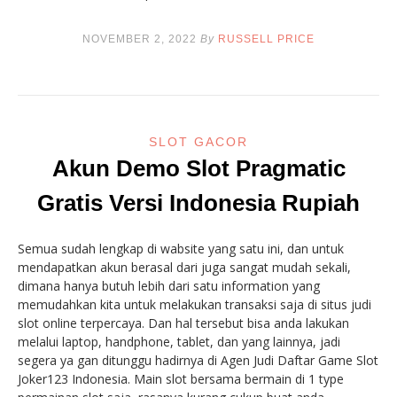
NOVEMBER 2, 2022
By
RUSSELL PRICE
SLOT GACOR
Akun Demo Slot Pragmatic
Gratis Versi Indonesia Rupiah
Semua sudah lengkap di wabsite yang satu ini, dan untuk
mendapatkan akun berasal dari juga sangat mudah sekali,
dimana hanya butuh lebih dari satu information yang
memudahkan kita untuk melakukan transaksi saja di situs judi
slot online terpercaya. Dan hal tersebut bisa anda lakukan
melalui laptop, handphone, tablet, dan yang lainnya, jadi
segera ya gan ditunggu hadirnya di Agen Judi Daftar Game Slot
Joker123 Indonesia. Main slot bersama bermain di 1 type