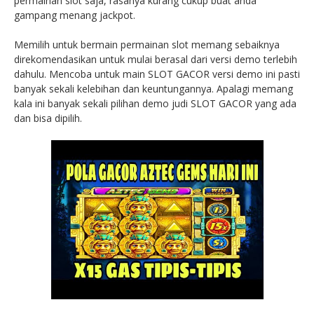
permainan slot saja, rasanya kurang cukup buat anda
gampang menang jackpot.
Memilih untuk bermain permainan slot memang sebaiknya
direkomendasikan untuk mulai berasal dari versi demo terlebih
dahulu. Mencoba untuk main SLOT GACOR versi demo ini pasti
banyak sekali kelebihan dan keuntungannya. Apalagi memang
kala ini banyak sekali pilihan demo judi SLOT GACOR yang ada
dan bisa dipilih.