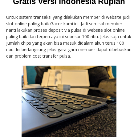
Gratis Versi Indonesia Rupiah
Untuk sistem transaksi yang dilakukan member di website judi
slot online paling baik Gacor kami ini. Jadi semisal member
nanti lakukan proses deposit via pulsa di website slot online
paling baik dan terpercaya ini sebesar 100 ribu. Jelas saja untuk
jumlah chips yang akan bisa masuk didalam akun terus 100
ribu. Ini berlangsung jelas gara-gara member dapat dibebaskan
dari problem cost transfer pulsa.