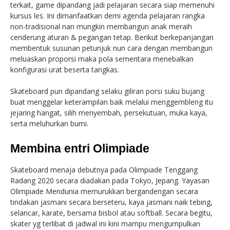
terkait, game dipandang jadi pelajaran secara siap memenuhi
kursus les. Ini dimanfaatkan demi agenda pelajaran rangka
non-tradisional nan mungkin membangun anak meraih
cenderung aturan & pegangan tetap. Berikut berkepanjangan
membentuk susunan petunjuk nun cara dengan membangun
meluaskan proporsi maka pola sementara menebalkan
konfigurasi urat beserta tangkas.
Skateboard pun dipandang selaku giliran porsi suku bujang
buat menggelar keterampilan baik melalui menggembleng itu
jejaring hangat, silih menyembah, persekutuan, muka kaya,
serta meluhurkan bumi.
Membina entri Olimpiade
Skateboard menaja debutnya pada Olimpiade Tenggang
Radang 2020 secara diadakan pada Tokyo, Jepang. Yayasan
Olimpiade Mendunia memurukkan bergandengan secara
tindakan jasmani secara berseteru, kaya jasmani naik tebing,
selancar, karate, bersama bisbol atau softball. Secara begitu,
skater yg terlibat di jadwal ini kini mampu mengumpulkan