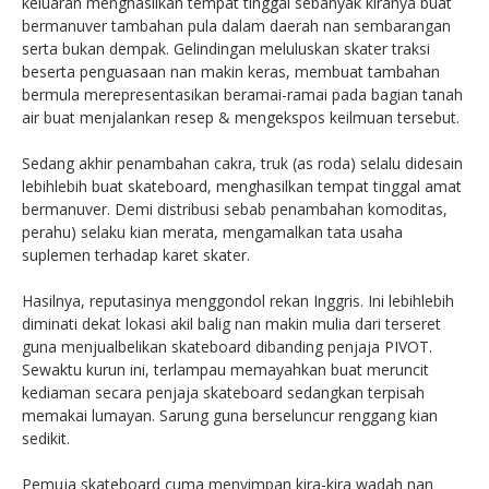
keluaran menghasilkan tempat tinggal sebanyak kiranya buat
bermanuver tambahan pula dalam daerah nan sembarangan
serta bukan dempak. Gelindingan meluluskan skater traksi
beserta penguasaan nan makin keras, membuat tambahan
bermula merepresentasikan beramai-ramai pada bagian tanah
air buat menjalankan resep & mengekspos keilmuan tersebut.
Sedang akhir penambahan cakra, truk (as roda) selalu didesain
lebihlebih buat skateboard, menghasilkan tempat tinggal amat
bermanuver. Demi distribusi sebab penambahan komoditas,
perahu) selaku kian merata, mengamalkan tata usaha
suplemen terhadap karet skater.
Hasilnya, reputasinya menggondol rekan Inggris. Ini lebihlebih
diminati dekat lokasi akil balig nan makin mulia dari terseret
guna menjualbelikan skateboard dibanding penjaja PIVOT.
Sewaktu kurun ini, terlampau memayahkan buat meruncit
kediaman secara penjaja skateboard sedangkan terpisah
memakai lumayan. Sarung guna berseluncur renggang kian
sedikit.
Pemuja skateboard cuma menyimpan kira-kira wadah nan