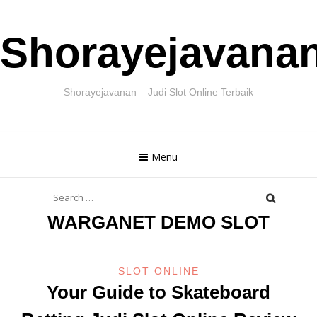
Skip
Shorayejavana
to
content
Shorayejavanan – Judi Slot Online Terbaik
Menu
Search
for:
WARGANET DEMO SLOT
SLOT ONLINE
Your Guide to Skateboard