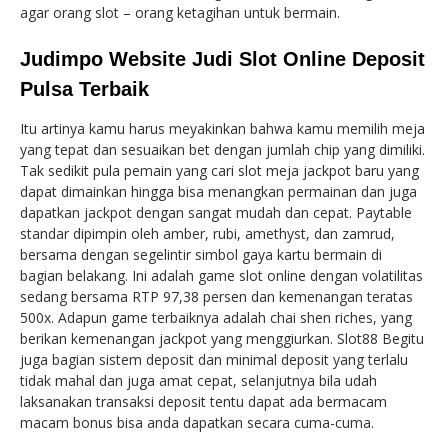
agar orang slot – orang ketagihan untuk bermain.
Judimpo Website Judi Slot Online Deposit
Pulsa Terbaik
Itu artinya kamu harus meyakinkan bahwa kamu memilih meja
yang tepat dan sesuaikan bet dengan jumlah chip yang dimiliki.
Tak sedikit pula pemain yang cari slot meja jackpot baru yang
dapat dimainkan hingga bisa menangkan permainan dan juga
dapatkan jackpot dengan sangat mudah dan cepat. Paytable
standar dipimpin oleh amber, rubi, amethyst, dan zamrud,
bersama dengan segelintir simbol gaya kartu bermain di
bagian belakang. Ini adalah game slot online dengan volatilitas
sedang bersama RTP 97,38 persen dan kemenangan teratas
500x. Adapun game terbaiknya adalah chai shen riches, yang
berikan kemenangan jackpot yang menggiurkan. Slot88 Begitu
juga bagian sistem deposit dan minimal deposit yang terlalu
tidak mahal dan juga amat cepat, selanjutnya bila udah
laksanakan transaksi deposit tentu dapat ada bermacam
macam bonus bisa anda dapatkan secara cuma-cuma.