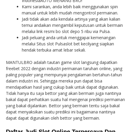
IndonesiaAUTO MENANG BRO!
Kami sarankan, anda lebih baik menggunakan spin
manual untuk lebih mudah mengontrol permainan.
Jadi tidak akan ada kendala artinya yang akan kalian
temui andaikan mengambil keputusan untuk bermain
melalui link resmi bo slot depo 5 ribu via Pulsa.
Jadi peluang anda untuk menggapai kemenangan
melalui Situs slot Pulsaslot bet kecilyang siapkan
hendak terbuka amat lebar sekali.
MANTULBRO adalah tautan game slot langsung dapatkan
freebet 2022 dengan industri permainan taruhan online, yang
paling populer yang mempunyai pengalaman bertahun-tahun
dalam industri ini. Sehingga mereka pun dapat bisa
mendapatkan hasil yang cukup baik untuk dapat digunakan.
Tidak hanya itu saja bettor yang akan bermain juga nantinya
bakal dapat perhatikan suatu hal mengenai prediksi permainan
yang bakal dijalankan. Bettor yang bermain tentu saja bakal
dapat menyaksikan suatu prediksi ini bagaimana nantinya
dapat dapat digunakan oleh bettor yang bermain.
Daftar Judi Slot Online Terpercaya Dan