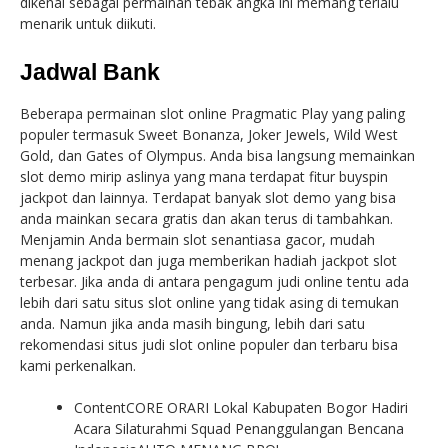
dikenal sebagai permainan tebak angka ini memang terlalu
menarik untuk diikuti.
Jadwal Bank
Beberapa permainan slot online Pragmatic Play yang paling
populer termasuk Sweet Bonanza, Joker Jewels, Wild West
Gold, dan Gates of Olympus. Anda bisa langsung memainkan
slot demo mirip aslinya yang mana terdapat fitur buyspin
jackpot dan lainnya. Terdapat banyak slot demo yang bisa
anda mainkan secara gratis dan akan terus di tambahkan.
Menjamin Anda bermain slot senantiasa gacor, mudah
menang jackpot dan juga memberikan hadiah jackpot slot
terbesar. Jika anda di antara pengagum judi online tentu ada
lebih dari satu situs slot online yang tidak asing di temukan
anda. Namun jika anda masih bingung, lebih dari satu
rekomendasi situs judi slot online populer dan terbaru bisa
kami perkenalkan.
ContentCORE ORARI Lokal Kabupaten Bogor Hadiri
Acara Silaturahmi Squad Penanggulangan Bencana