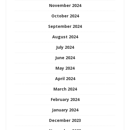
November 2024
October 2024
September 2024
August 2024
July 2024
June 2024
May 2024
April 2024
March 2024
February 2024
January 2024
December 2023