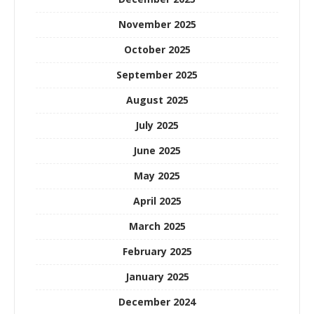
November 2025
October 2025
September 2025
August 2025
July 2025
June 2025
May 2025
April 2025
March 2025
February 2025
January 2025
December 2024