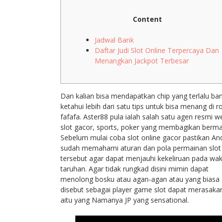
Content
Jadwal Bank
Daftar Judi Slot Online Terpercaya Dan
Menangkan Jackpot Terbesar
Dan kalian bisa mendapatkan chip yang terlalu ba
ketahui lebih dari satu tips untuk bisa menang di 
fafafa. Aster88 pula ialah salah satu agen resmi w
slot gacor, sports, poker yang membagikan berm
Sebelum mulai coba slot online gacor pastikan An
sudah memahami aturan dan pola permainan slot
tersebut agar dapat menjauhi kekeliruan pada wa
taruhan. Agar tidak rungkad disini mimin dapat
menolong bosku atau agan-agan atau yang biasa
disebut sebagai player game slot dapat merasaka
aitu yang Namanya JP yang sensational.