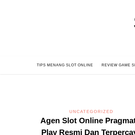
Skip
to
content
TIPS MENANG SLOT ONLINE
REVIEW GAME S
UNCATEGORIZED
Agen Slot Online Pragmat
Play Resmi Dan Terperca