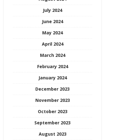
July 2024
June 2024
May 2024
April 2024
March 2024
February 2024
January 2024
December 2023
November 2023
October 2023
September 2023
August 2023