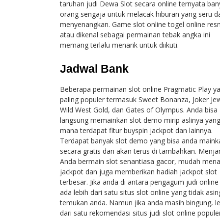
taruhan judi Dewa Slot secara online ternyata ba
orang sengaja untuk melacak hiburan yang seru d
menyenangkan. Game slot online togel online res
atau dikenal sebagai permainan tebak angka ini
memang terlalu menarik untuk diikuti.
Jadwal Bank
Beberapa permainan slot online Pragmatic Play y
paling populer termasuk Sweet Bonanza, Joker Jew
Wild West Gold, dan Gates of Olympus. Anda bisa
langsung memainkan slot demo mirip aslinya yan
mana terdapat fitur buyspin jackpot dan lainnya.
Terdapat banyak slot demo yang bisa anda maink
secara gratis dan akan terus di tambahkan. Menj
Anda bermain slot senantiasa gacor, mudah men
jackpot dan juga memberikan hadiah jackpot slot
terbesar. Jika anda di antara pengagum judi online
ada lebih dari satu situs slot online yang tidak asin
temukan anda. Namun jika anda masih bingung, le
dari satu rekomendasi situs judi slot online popule