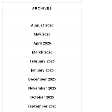
ARCHIVES
August 2026
May 2026
April 2026
March 2026
February 2026
January 2026
December 2025
November 2025
October 2025
September 2025