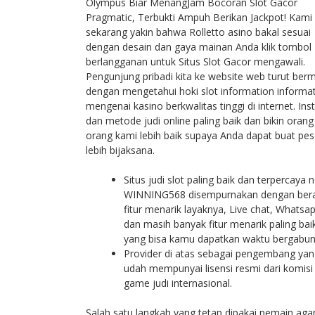
Olympus Biar MenangJam Bocoran Slot Gacor
Pragmatic, Terbukti Ampuh Berikan Jackpot! Kami
sekarang yakin bahwa Rolletto asino bakal sesuai
dengan desain dan gaya mainan Anda klik tombol
berlangganan untuk Situs Slot Gacor mengawali.
Pengunjung pribadi kita ke website web turut ber
dengan mengetahui hoki slot information informat
mengenai kasino berkwalitas tinggi di internet. Inst
dan metode judi online paling baik dan bikin orang
orang kami lebih baik supaya Anda dapat buat pes
lebih bijaksana.
Situs judi slot paling baik dan terpercaya 
WINNING568 disempurnakan dengan be
fitur menarik layaknya, Live chat, Whatsa
dan masih banyak fitur menarik paling bai
yang bisa kamu dapatkan waktu bergabun
Provider di atas sebagai pengembang ya
udah mempunyai lisensi resmi dari komisi
game judi internasional.
Salah satu langkah yang tetap dipakai pemain aga