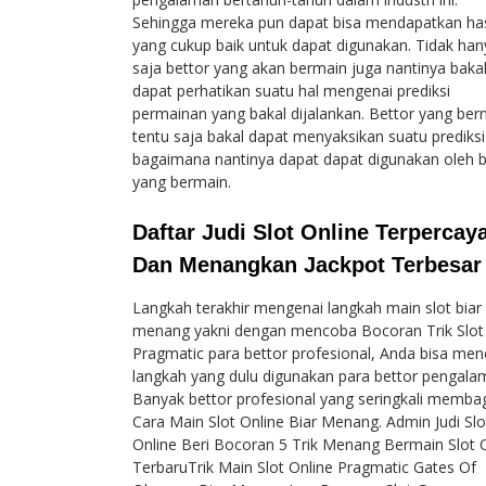
Sehingga mereka pun dapat bisa mendapatkan has
yang cukup baik untuk dapat digunakan. Tidak hany
saja bettor yang akan bermain juga nantinya baka
dapat perhatikan suatu hal mengenai prediksi
permainan yang bakal dijalankan. Bettor yang ber
tentu saja bakal dapat menyaksikan suatu prediksi 
bagaimana nantinya dapat dapat digunakan oleh b
yang bermain.
Daftar Judi Slot Online Terpercay
Dan Menangkan Jackpot Terbesar
Langkah terakhir mengenai langkah main slot biar
menang yakni dengan mencoba Bocoran Trik Slot
Pragmatic para bettor profesional, Anda bisa me
langkah yang dulu digunakan para bettor pengala
Banyak bettor profesional yang seringkali memba
Cara Main Slot Online Biar Menang. Admin Judi Slo
Online Beri Bocoran 5 Trik Menang Bermain Slot 
TerbaruTrik Main Slot Online Pragmatic Gates Of