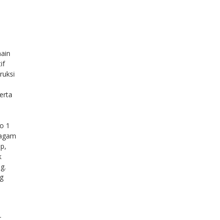
main
if
ruksi
erta
no 1
ragam
pp,
k
g.
ng
r