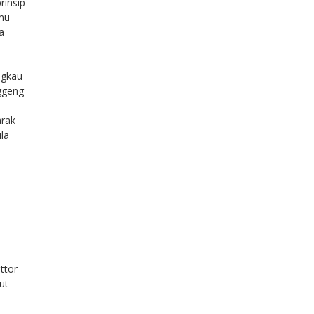
rinsip
mu
a
ngkau
nggeng
arak
la
ttor
ut