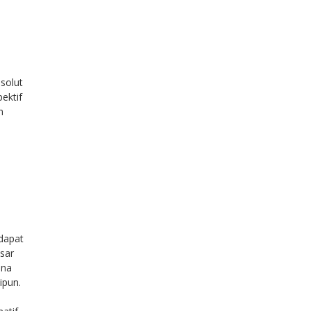
solut
pektif
n
rdapat
esar
ana
ipun.