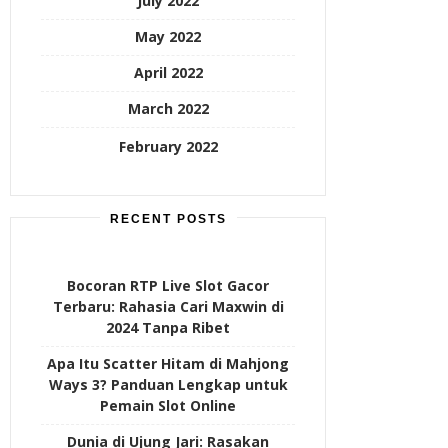
July 2022
May 2022
April 2022
March 2022
February 2022
RECENT POSTS
Bocoran RTP Live Slot Gacor
Terbaru: Rahasia Cari Maxwin di
2024 Tanpa Ribet
Apa Itu Scatter Hitam di Mahjong
Ways 3? Panduan Lengkap untuk
Pemain Slot Online
Dunia di Ujung Jari: Rasakan