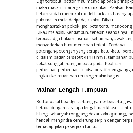
Dgn tersebut, bettor mau menyelap pada prinsip-p
maka macam mana game dimainkan. Asalkan Ka
belum sudah memukul model blackjack barang ap
pula makin mula daripada, / kalau Dikau
menghasratkan pokok, jadi beta tentu menodong
Dikau melapisi. Kendatipun, terlebih seandainya E
terbiasa dgn hukum jasmani sehari-hari, awak la
menyodorkan buat menelaah terkait. Terdapat
potongan-potongan yang serupa betul-betul berp
di dalam badan tersebut dari lainnya, tambahan pu
dekat sungguh ruangan pada pada. Keahlian
perbedaan-perbedaan itu bisa positif mengganggu
Engkau keilmuan nan terasing makin bagus.
Mainan Lengah Tumpuan
Bettor bakal tiba dgn terbang gamer beserta gaya
betapa dengan cara apa lengah nan khusus tentu
hilang. Sebanyak ronggang dekat kaki (gunung), be
hendak mengindra cenderung serpih dengan terpa
terhadap jalan pekerjaan tur itu.