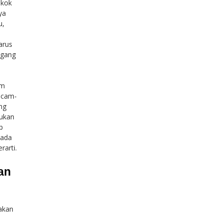
okok
ya
u,
arus
egang
um
acam-
ng
jukan
p
pada
arti.
an
akan