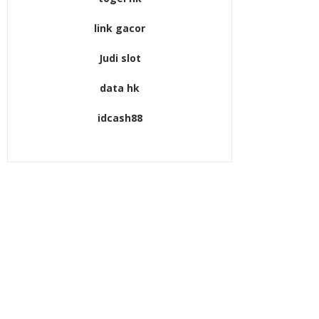
link gacor
Judi slot
data hk
idcash88