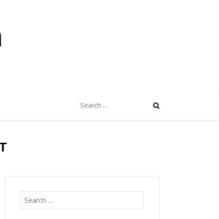
n
Search
for:
T
Search
for: