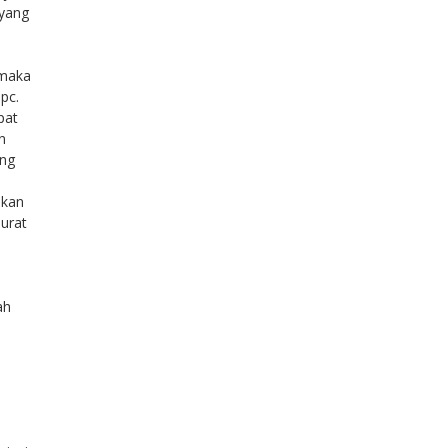
 yang
 maka
pc.
pat
n
ang
ikan
urat
ah