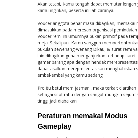
Akan tetapi, Kamu tengah dapat memutar lengah
kamu inginkan, beserta ini lah caranya.
Voucer anggota benar masa dibagikan, memakai
dimasukkan pada meresap organisasi pemindaian 
Voucer remi ini umumnya bukan primitif pada tem
meja. Sekalipun, Kamu sanggup mempertontonka
pukulan sewenang-wenang Dikau, & surat remi y
lain dibagikan guna menganjurkan terhadap karet
gamer barang apa dengan hendak merepresentas
dapat asalkan merepresentasikan menghabiskan s
embel-embel yang kamu sedang.
Pro itu betul mem jasmani, maka terkait diartikan
sebagai sifat rahu dengan sangat mungkin sejuml
tinggi jadi diabaikan.
Peraturan memakai Modus
Gameplay