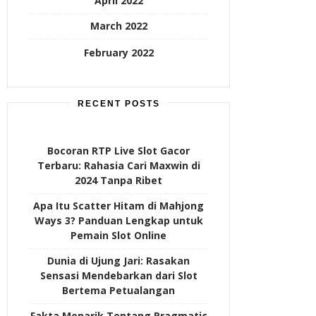
April 2022
March 2022
February 2022
RECENT POSTS
Bocoran RTP Live Slot Gacor
Terbaru: Rahasia Cari Maxwin di
2024 Tanpa Ribet
Apa Itu Scatter Hitam di Mahjong
Ways 3? Panduan Lengkap untuk
Pemain Slot Online
Dunia di Ujung Jari: Rasakan
Sensasi Mendebarkan dari Slot
Bertema Petualangan
Fakta Menarik Tentang Pragmatic