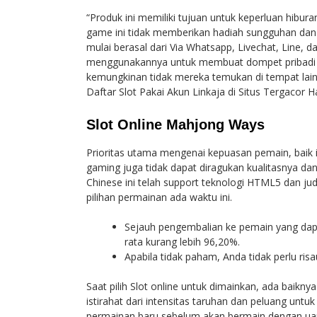
“Produk ini memiliki tujuan untuk keperluan hibur
game ini tidak memberikan hadiah sungguhan dan
mulai berasal dari Via Whatsapp, Livechat, Line
menggunakannya untuk membuat dompet pribadi m
kemungkinan tidak mereka temukan di tempat lain.
Daftar Slot Pakai Akun Linkaja di Situs Tergacor Har
Slot Online Mahjong Ways
Prioritas utama mengenai kepuasan pemain, baik 
gaming juga tidak dapat diragukan kualitasnya dan
Chinese ini telah support teknologi HTML5 dan jud
pilihan permainan ada waktu ini.
Sejauh pengembalian ke pemain yang da
rata kurang lebih 96,20%.
Apabila tidak paham, Anda tidak perlu risau
Saat pilih Slot online untuk dimainkan, ada baik
istirahat dari intensitas taruhan dan peluang unt
permainan baru sebelum akan bermain dengan ua