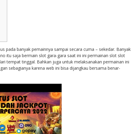
bonus pada banyak pemainnya sampai secara cuma – sekedar. Banyak
o itu saja bermain slot gara-gara saat ini ini permainan slot slot
ari tempat tinggal. Bahkan juga untuk melaksanakan permainan ini
engan sebagianya karena web ini bisa dijangkau bersama benar-