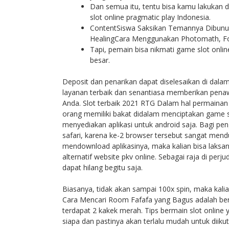
Dan semua itu, tentu bisa kamu lakukan d
slot online pragmatic play Indonesia.
ContentSiswa Saksikan Temannya Dibunuh
HealingCara Menggunakan Photomath, Fo
Tapi, pemain bisa nikmati game slot online
besar.
Deposit dan penarikan dapat diselesaikan di dala
layanan terbaik dan senantiasa memberikan pena
Anda. Slot terbaik 2021 RTG Dalam hal permainan 
orang memiliki bakat didalam menciptakan game slo
menyediakan aplikasi untuk android saja. Bagi p
safari, karena ke-2 browser tersebut sangat mend
mendownload aplikasinya, maka kalian bisa laksa
alternatif website pkv online. Sebagai raja di pe
dapat hilang begitu saja.
Biasanya, tidak akan sampai 100x spin, maka kal
Cara Mencari Room Fafafa yang Bagus adalah be
terdapat 2 kakek merah. Tips bermain slot online ya
siapa dan pastinya akan terlalu mudah untuk diik