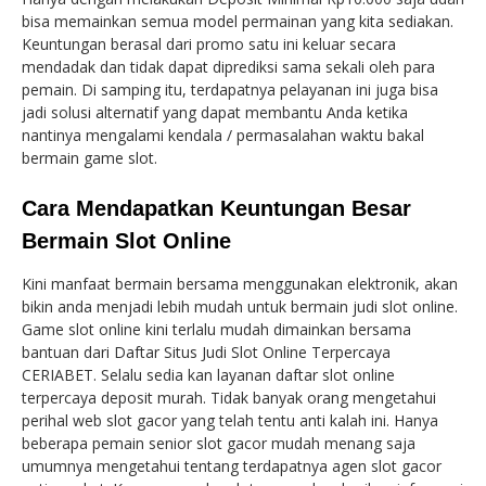
bisa memainkan semua model permainan yang kita sediakan.
Keuntungan berasal dari promo satu ini keluar secara
mendadak dan tidak dapat diprediksi sama sekali oleh para
pemain. Di samping itu, terdapatnya pelayanan ini juga bisa
jadi solusi alternatif yang dapat membantu Anda ketika
nantinya mengalami kendala / permasalahan waktu bakal
bermain game slot.
Cara Mendapatkan Keuntungan Besar
Bermain Slot Online
Kini manfaat bermain bersama menggunakan elektronik, akan
bikin anda menjadi lebih mudah untuk bermain judi slot online.
Game slot online kini terlalu mudah dimainkan bersama
bantuan dari Daftar Situs Judi Slot Online Terpercaya
CERIABET. Selalu sedia kan layanan daftar slot online
terpercaya deposit murah. Tidak banyak orang mengetahui
perihal web slot gacor yang telah tentu anti kalah ini. Hanya
beberapa pemain senior slot gacor mudah menang saja
umumnya mengetahui tentang terdapatnya agen slot gacor