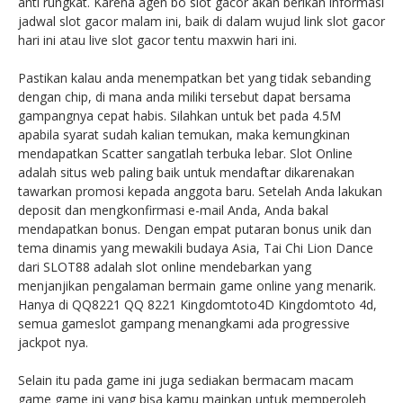
anti rungkat. Karena agen bo slot gacor akan berikan informasi
jadwal slot gacor malam ini, baik di dalam wujud link slot gacor
hari ini atau live slot gacor tentu maxwin hari ini.
Pastikan kalau anda menempatkan bet yang tidak sebanding
dengan chip, di mana anda miliki tersebut dapat bersama
gampangnya cepat habis. Silahkan untuk bet pada 4.5M
apabila syarat sudah kalian temukan, maka kemungkinan
mendapatkan Scatter sangatlah terbuka lebar. Slot Online
adalah situs web paling baik untuk mendaftar dikarenakan
tawarkan promosi kepada anggota baru. Setelah Anda lakukan
deposit dan mengkonfirmasi e-mail Anda, Anda bakal
mendapatkan bonus. Dengan empat putaran bonus unik dan
tema dinamis yang mewakili budaya Asia, Tai Chi Lion Dance
dari SLOT88 adalah slot online mendebarkan yang
menjanjikan pengalaman bermain game online yang menarik.
Hanya di QQ8221 QQ 8221 Kingdomtoto4D Kingdomtoto 4d,
semua gameslot gampang menangkami ada progressive
jackpot nya.
Selain itu pada game ini juga sediakan bermacam macam
game game ini yang bisa kamu mainkan untuk memperoleh