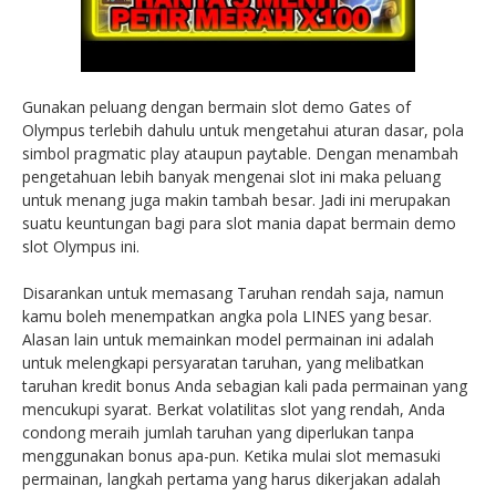
Gunakan peluang dengan bermain slot demo Gates of
Olympus terlebih dahulu untuk mengetahui aturan dasar, pola
simbol pragmatic play ataupun paytable. Dengan menambah
pengetahuan lebih banyak mengenai slot ini maka peluang
untuk menang juga makin tambah besar. Jadi ini merupakan
suatu keuntungan bagi para slot mania dapat bermain demo
slot Olympus ini.
Disarankan untuk memasang Taruhan rendah saja, namun
kamu boleh menempatkan angka pola LINES yang besar.
Alasan lain untuk memainkan model permainan ini adalah
untuk melengkapi persyaratan taruhan, yang melibatkan
taruhan kredit bonus Anda sebagian kali pada permainan yang
mencukupi syarat. Berkat volatilitas slot yang rendah, Anda
condong meraih jumlah taruhan yang diperlukan tanpa
menggunakan bonus apa-pun. Ketika mulai slot memasuki
permainan, langkah pertama yang harus dikerjakan adalah