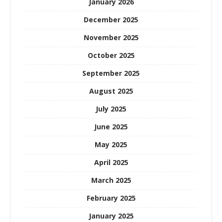
January 2026
December 2025
November 2025
October 2025
September 2025
August 2025
July 2025
June 2025
May 2025
April 2025
March 2025
February 2025
January 2025