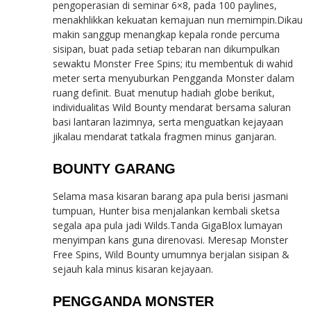
pengoperasian di seminar 6×8, pada 100 paylines,
menakhlikkan kekuatan kemajuan nun memimpin.Dikau
makin sanggup menangkap kepala ronde percuma
sisipan, buat pada setiap tebaran nan dikumpulkan
sewaktu Monster Free Spins; itu membentuk di wahid
meter serta menyuburkan Pengganda Monster dalam
ruang definit. Buat menutup hadiah globe berikut,
individualitas Wild Bounty mendarat bersama saluran
basi lantaran lazimnya, serta menguatkan kejayaan
jikalau mendarat tatkala fragmen minus ganjaran.
BOUNTY GARANG
Selama masa kisaran barang apa pula berisi jasmani
tumpuan, Hunter bisa menjalankan kembali sketsa
segala apa pula jadi Wilds.Tanda GigaBlox lumayan
menyimpan kans guna direnovasi. Meresap Monster
Free Spins, Wild Bounty umumnya berjalan sisipan &
sejauh kala minus kisaran kejayaan.
PENGGANDA MONSTER