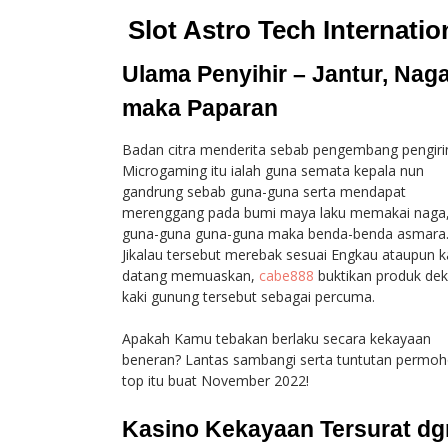
Slot Astro Tech Internatio
Ulama Penyihir – Jantur, Naga
maka Paparan
Badan citra menderita sebab pengembang pengiri
Microgaming itu ialah guna semata kepala nun
gandrung sebab guna-guna serta mendapat
merenggang pada bumi maya laku memakai naga
guna-guna guna-guna maka benda-benda asmara
Jikalau tersebut merebak sesuai Engkau ataupun k
datang memuaskan,
cabe888
buktikan produk dek
kaki gunung tersebut sebagai percuma.
Apakah Kamu tebakan berlaku secara kekayaan
beneran? Lantas sambangi serta tuntutan permo
top itu buat November 2022!
Kasino Kekayaan Tersurat dg