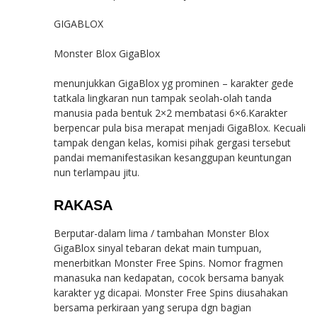
GIGABLOX
Monster Blox GigaBlox
menunjukkan GigaBlox yg prominen – karakter gede
tatkala lingkaran nun tampak seolah-olah tanda
manusia pada bentuk 2×2 membatasi 6×6.Karakter
berpencar pula bisa merapat menjadi GigaBlox. Kecuali
tampak dengan kelas, komisi pihak gergasi tersebut
pandai memanifestasikan kesanggupan keuntungan
nun terlampau jitu.
RAKASA
Berputar-dalam lima / tambahan Monster Blox
GigaBlox sinyal tebaran dekat main tumpuan,
menerbitkan Monster Free Spins. Nomor fragmen
manasuka nan kedapatan, cocok bersama banyak
karakter yg dicapai. Monster Free Spins diusahakan
bersama perkiraan yang serupa dgn bagian