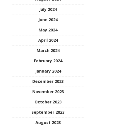
July 2024
June 2024
May 2024
April 2024
March 2024
February 2024
January 2024
December 2023
November 2023
October 2023
September 2023
August 2023