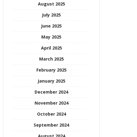
August 2025
July 2025
June 2025
May 2025
April 2025
March 2025
February 2025
January 2025
December 2024
November 2024
October 2024
September 2024
August 2024