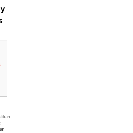
gy
s
u
likan
e
dan