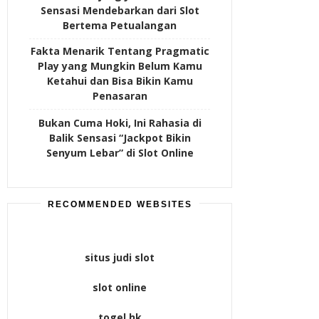
Sensasi Mendebarkan dari Slot
Bertema Petualangan
Fakta Menarik Tentang Pragmatic
Play yang Mungkin Belum Kamu
Ketahui dan Bisa Bikin Kamu
Penasaran
Bukan Cuma Hoki, Ini Rahasia di
Balik Sensasi “Jackpot Bikin
Senyum Lebar” di Slot Online
RECOMMENDED WEBSITES
situs judi slot
slot online
togel hk