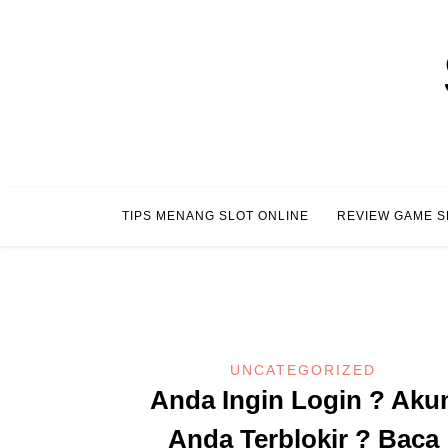
Skip
to
content
TIPS MENANG SLOT ONLINE
REVIEW GAME S
UNCATEGORIZED
Anda Ingin Login ? Aku
Anda Terblokir ? Baca