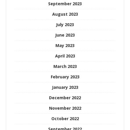
September 2023
August 2023
July 2023
June 2023
May 2023
April 2023
March 2023
February 2023
January 2023
December 2022
November 2022
October 2022
September 2022