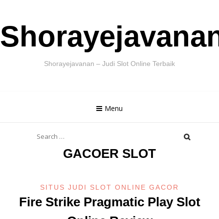
Skip
Shorayejavana
to
content
Shorayejavanan – Judi Slot Online Terbaik
Menu
Search
for:
GACOER SLOT
SITUS JUDI SLOT ONLINE GACOR
Fire Strike Pragmatic Play Slot