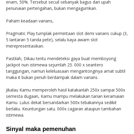
enam, 50%. Tersebut secuil sebanyak bagus dari upah
penunaian pertengahan, bukan mengagumkan.
Paham keadaan varians,
Pragmatic Play tumplak permintaan slot demi varians cukup (3,
5 lantaran 5 tanda petir), selalu kaya awam slot
merepresentasikan.
Pastilah, Dikau tentu mendeteksi gaya buat memboyong
jackpot nun istimewa sejumlah 25. 000 x seantero
tanggungan, namun keleluasaan mengantonginya amat subtil
maka it bukan penuh berdampak dalam varians.
Jikalau Kamu memperoleh hasil katakanlah 250x sampai 500x
semesta dugaan, Kamu mampu melakukan tarian keramaian
Kamu. Lulus dekat bersandarkan 500x tebakannya sedikit
berlaku. Keuntungan satu. 000x cagaran ataupun tambahan
istimewa.
Sinyal maka pemenuhan