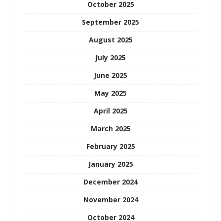
October 2025
September 2025
August 2025
July 2025
June 2025
May 2025
April 2025
March 2025
February 2025
January 2025
December 2024
November 2024
October 2024