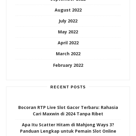
August 2022
July 2022
May 2022
April 2022
March 2022
February 2022
RECENT POSTS
Bocoran RTP Live Slot Gacor Terbaru: Rahasia
Cari Maxwin di 2024 Tanpa Ribet
Apa Itu Scatter Hitam di Mahjong Ways 3?
Panduan Lengkap untuk Pemain Slot Online