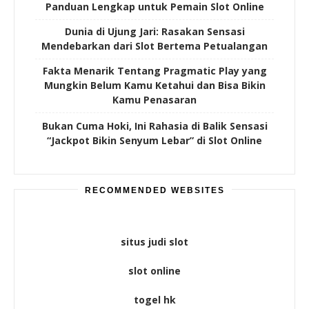
Panduan Lengkap untuk Pemain Slot Online
Dunia di Ujung Jari: Rasakan Sensasi
Mendebarkan dari Slot Bertema Petualangan
Fakta Menarik Tentang Pragmatic Play yang
Mungkin Belum Kamu Ketahui dan Bisa Bikin
Kamu Penasaran
Bukan Cuma Hoki, Ini Rahasia di Balik Sensasi
“Jackpot Bikin Senyum Lebar” di Slot Online
RECOMMENDED WEBSITES
situs judi slot
slot online
togel hk