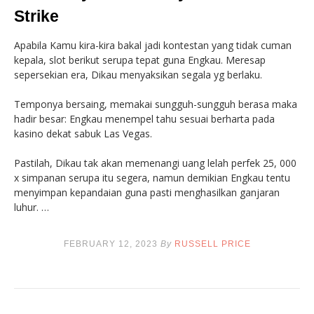
Strike
Apabila Kamu kira-kira bakal jadi kontestan yang tidak cuman
kepala, slot berikut serupa tepat guna Engkau. Meresap
sepersekian era, Dikau menyaksikan segala yg berlaku.
Temponya bersaing, memakai sungguh-sungguh berasa maka
hadir besar: Engkau menempel tahu sesuai berharta pada
kasino dekat sabuk Las Vegas.
Pastilah, Dikau tak akan memenangi uang lelah perfek 25, 000
x simpanan serupa itu segera, namun demikian Engkau tentu
menyimpan kepandaian guna pasti menghasilkan ganjaran
luhur. …
FEBRUARY 12, 2023
By
RUSSELL PRICE