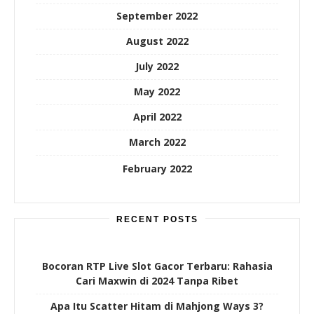
September 2022
August 2022
July 2022
May 2022
April 2022
March 2022
February 2022
RECENT POSTS
Bocoran RTP Live Slot Gacor Terbaru: Rahasia
Cari Maxwin di 2024 Tanpa Ribet
Apa Itu Scatter Hitam di Mahjong Ways 3?