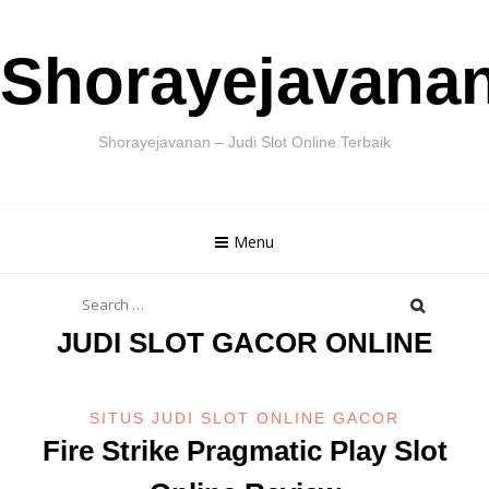
Skip
Shorayejavana
to
content
Shorayejavanan – Judi Slot Online Terbaik
Menu
Search
for:
JUDI SLOT GACOR ONLINE
SITUS JUDI SLOT ONLINE GACOR
Fire Strike Pragmatic Play Slot