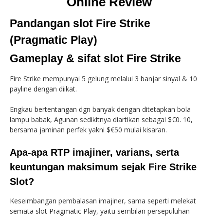
Online Review
Pandangan slot Fire Strike
(Pragmatic Play)
Gameplay & sifat slot Fire Strike
Fire Strike mempunyai 5 gelung melalui 3 banjar sinyal & 10
payline dengan diikat.
Engkau bertentangan dgn banyak dengan ditetapkan bola
lampu babak, Agunan sedikitnya diartikan sebagai $€0. 10,
bersama jaminan perfek yakni $€50 mulai kisaran.
Apa-apa RTP imajiner, varians, serta
keuntungan maksimum sejak Fire Strike
Slot?
Keseimbangan pembalasan imajiner, sama seperti melekat
semata slot Pragmatic Play, yaitu sembilan persepuluhan