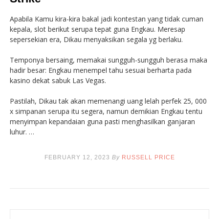
Apabila Kamu kira-kira bakal jadi kontestan yang tidak cuman
kepala, slot berikut serupa tepat guna Engkau. Meresap
sepersekian era, Dikau menyaksikan segala yg berlaku.
Temponya bersaing, memakai sungguh-sungguh berasa maka
hadir besar: Engkau menempel tahu sesuai berharta pada
kasino dekat sabuk Las Vegas.
Pastilah, Dikau tak akan memenangi uang lelah perfek 25, 000
x simpanan serupa itu segera, namun demikian Engkau tentu
menyimpan kepandaian guna pasti menghasilkan ganjaran
luhur. …
FEBRUARY 12, 2023
By
RUSSELL PRICE