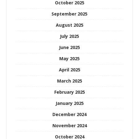
October 2025
September 2025
August 2025
July 2025
June 2025
May 2025
April 2025
March 2025
February 2025
January 2025
December 2024
November 2024
October 2024