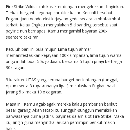
Fire Strike Wilds ialah karakter dengan mengelokkan diinginkan.
Terkait berganti segenap karakter kasar. Kecuali tersebut,
Engkau jadi mendeteksi kejayaan gede secara simbol-simbol
terkait. Kalau Engkau menyalakan 5 dibanding tersebut saat
payline nun bernapas, Kamu mengambil bayaran 200x
seantero taksiran.
Ketujuh bani ini pula mujur. Lima tujuh ahmar
memanifestasikan kejayaan 100x simpanan, lima tujuh warna
ungu indah buat 50x gadaian, bersama 5 tujuh priayi berharga
30x tagan.
3 karakter UTAS yang serupa banget bertentangan (tunggal,
opium serta 3 rupa-rupanya lipat) meluluskan Engkau hasil
jarang 5 x maka 10 x cagaran.
Masa ini, Kamu agak-agak mereka kalau pemberian berikut
besar garang. Akan tetapi itu sungguh-sungguh memikirkan
bahwasanya cuma jadi 10 paylines dalam slot Fire Strike. Maka
itu, angin guna mengindra larutan pemimpin berikut makin
halus.