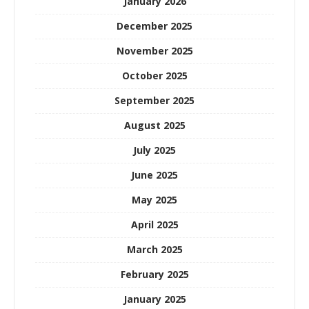
January 2026
December 2025
November 2025
October 2025
September 2025
August 2025
July 2025
June 2025
May 2025
April 2025
March 2025
February 2025
January 2025