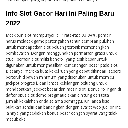
Info Slot Gacor Hari Ini Paling Baru
2022
Meskipun slot mempunyai RTP rata-rata 93-94%, pemain
harus melacak game pertengahan tahun sembilan puluhan
untuk mendapatkan slot peluang terbaik memenangkan
pembayaran. Dengan menggunakan permainan gratis untuk
studi, pemain slot miliki bankroll yang lebih besar untuk
digunakan untuk menghasilkan kemenangan besar pada slot.
Biasanya, mereka buat kekeliruan yang dapat dihindari, seperti
bertaruh dibawah minimum yang diperlukan untuk memicu
jackpot progresif, dan lantas kehilangan peluang untuk
mendapatkan jackpot besar dari mesin slot. Bonus rollingan di
daftar situs slot demo pragmatic akan dihitung dari total
jumlah kekalahan anda selama seminggu. Kini anda bisa
buktikan sendiri dan bandingkan dengan syarat web judi online
lainnya yang sediakan bonus besar dengan syarat yang tidak
masuk akal.