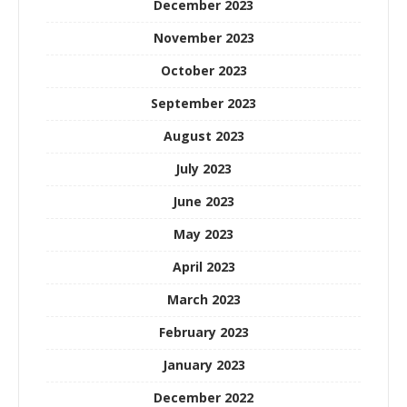
December 2023
November 2023
October 2023
September 2023
August 2023
July 2023
June 2023
May 2023
April 2023
March 2023
February 2023
January 2023
December 2022