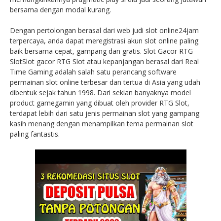
bersama dengan modal kurang.
Dengan pertolongan berasal dari web judi slot online24jam
terpercaya, anda dapat meregistrasi akun slot online paling
baik bersama cepat, gampang dan gratis. Slot Gacor RTG
SlotSlot gacor RTG Slot atau kepanjangan berasal dari Real
Time Gaming adalah salah satu perancang software
permainan slot online terbesar dan tertua di Asia yang udah
dibentuk sejak tahun 1998. Dari sekian banyaknya model
product gamegamin yang dibuat oleh provider RTG Slot,
terdapat lebih dari satu jenis permainan slot yang gampang
kasih menang dengan menampilkan tema permainan slot
paling fantastis.