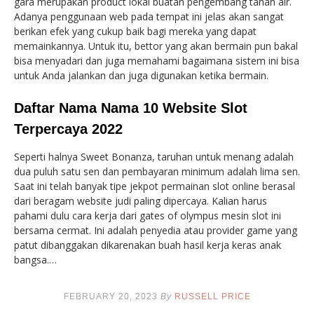
gara merupakan product lokal buatan pengembang tanah air.
Adanya penggunaan web pada tempat ini jelas akan sangat
berikan efek yang cukup baik bagi mereka yang dapat
memainkannya. Untuk itu, bettor yang akan bermain pun bakal
bisa menyadari dan juga memahami bagaimana sistem ini bisa
untuk Anda jalankan dan juga digunakan ketika bermain.
Daftar Nama Nama 10 Website Slot
Terpercaya 2022
Seperti halnya Sweet Bonanza, taruhan untuk menang adalah
dua puluh satu sen dan pembayaran minimum adalah lima sen.
Saat ini telah banyak tipe jekpot permainan slot online berasal
dari beragam website judi paling dipercaya. Kalian harus
pahami dulu cara kerja dari gates of olympus mesin slot ini
bersama cermat. Ini adalah penyedia atau provider game yang
patut dibanggakan dikarenakan buah hasil kerja keras anak
bangsa.…
FEBRUARY 20, 2023
By
RUSSELL PRICE