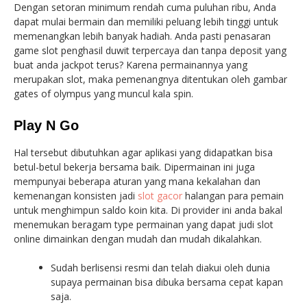
Dengan setoran minimum rendah cuma puluhan ribu, Anda
dapat mulai bermain dan memiliki peluang lebih tinggi untuk
memenangkan lebih banyak hadiah. Anda pasti penasaran
game slot penghasil duwit terpercaya dan tanpa deposit yang
buat anda jackpot terus? Karena permainannya yang
merupakan slot, maka pemenangnya ditentukan oleh gambar
gates of olympus yang muncul kala spin.
Play N Go
Hal tersebut dibutuhkan agar aplikasi yang didapatkan bisa
betul-betul bekerja bersama baik. Dipermainan ini juga
mempunyai beberapa aturan yang mana kekalahan dan
kemenangan konsisten jadi
slot gacor
halangan para pemain
untuk menghimpun saldo koin kita. Di provider ini anda bakal
menemukan beragam type permainan yang dapat judi slot
online dimainkan dengan mudah dan mudah dikalahkan.
Sudah berlisensi resmi dan telah diakui oleh dunia
supaya permainan bisa dibuka bersama cepat kapan
saja.