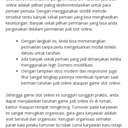
online adalah pilihan paling direkomendasikan untuk para
pemain pemula. Dengan menggunakan slot88 metode
tersebut tentu banyak sekali pemain yang bisa menghasilkan
keuntungan. Banyak sekali pilihan permainan yang bisa anda
pergunakan didalam permainan judi slot online.
Dengan langkah ini, Anda bisa memenangkan
permainan tanpa perlu mengeluarkan modal terlebi
dahulu untuk taruhan.
Ada banyak sekali pemain yang jadi dimanjakan ketika
menggunakan high Domino modifikasi.
Dengan tampilan situs modern dan responsive juga
fitur sangat lengkap pastinya membuat nyaman saat
bermain taruhan judi online ataupun game slot online.
Sehingga game slot online ini sungguh-sungguh praktis, anda
dapat menjalankan taruhan game judi online ini di rumah,
kantor maupun tempat nongkrong. Turnover pada karyawan
ini sangat merugikan organisasi, gara-gara karyawan adalah
aset berasal dari organisasi. Kerugian organisasi semakin
parah kala pelaku turnover itu tidak cuma karyawan baru tetapi