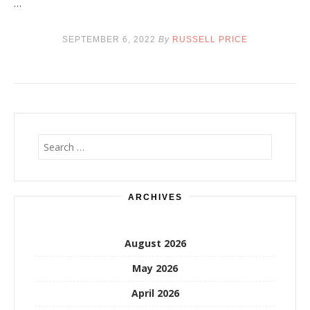
…
SEPTEMBER 6, 2022
By
RUSSELL PRICE
Search
for:
ARCHIVES
August 2026
May 2026
April 2026