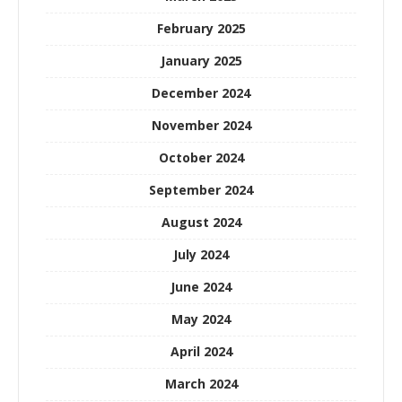
February 2025
January 2025
December 2024
November 2024
October 2024
September 2024
August 2024
July 2024
June 2024
May 2024
April 2024
March 2024