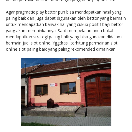
Agar pragmatic play bettor pun bisa mendapatkan hasil yang
paling baik dan juga dapat digunakan oleh bettor yang bermain
untuk mendapatkan banyak hal yang cukup positif bagi bettor
yang akan memainkannya. Saat mempelajari anda bakal
mendapatkan strategi paling baik yang bisa gunakan didalam
bermain judi slot online. Yggdrasil terhitung permainan slot
online slot paling baik yang paling rekomended dimainkan.