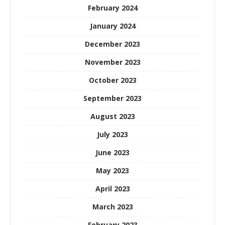
February 2024
January 2024
December 2023
November 2023
October 2023
September 2023
August 2023
July 2023
June 2023
May 2023
April 2023
March 2023
February 2023