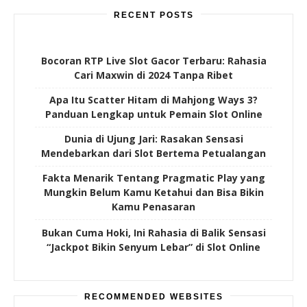
RECENT POSTS
Bocoran RTP Live Slot Gacor Terbaru: Rahasia
Cari Maxwin di 2024 Tanpa Ribet
Apa Itu Scatter Hitam di Mahjong Ways 3?
Panduan Lengkap untuk Pemain Slot Online
Dunia di Ujung Jari: Rasakan Sensasi
Mendebarkan dari Slot Bertema Petualangan
Fakta Menarik Tentang Pragmatic Play yang
Mungkin Belum Kamu Ketahui dan Bisa Bikin
Kamu Penasaran
Bukan Cuma Hoki, Ini Rahasia di Balik Sensasi
“Jackpot Bikin Senyum Lebar” di Slot Online
RECOMMENDED WEBSITES